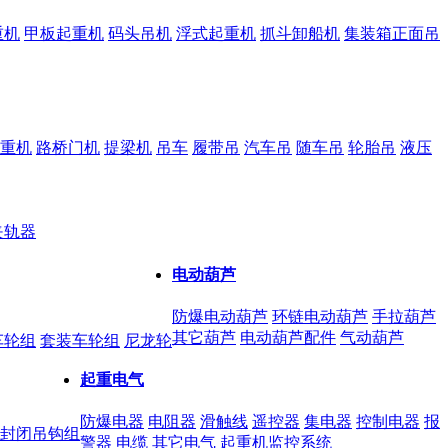
重机
甲板起重机
码头吊机
浮式起重机
抓斗卸船机
集装箱正面吊
重机
路桥门机
提梁机
吊车
履带吊
汽车吊
随车吊
轮胎吊
液压
夹轨器
电动葫芦
防爆电动葫芦
环链电动葫芦
手拉葫芦
其它葫芦
电动葫芦配件
气动葫芦
车轮组
套装车轮组
尼龙轮
起重电气
防爆电器
电阻器
滑触线
遥控器
集电器
控制电器
报
封闭吊钩组
警器
电缆
其它电气
起重机监控系统