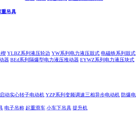
起重吊具
铁楔
YLBZ系列液压轮边
YW系列电力液压鼓式
电磁铁系列鼓式
动器
BEd系列隔爆型电力液压推动器
EYWZ系列电力液压块式
启动实心转子电动机
YZP系列变频调速三相异步电动机
防爆电
具
电子吊称
起重滑车
小车下吊具
提升机