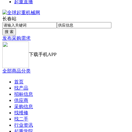
起重直播
长春站
发布采购需求
下载手机APP
全部商品分类
首页
找产品
招标信息
供应商
采购信息
找维修
找二手
行业资讯
起重学院