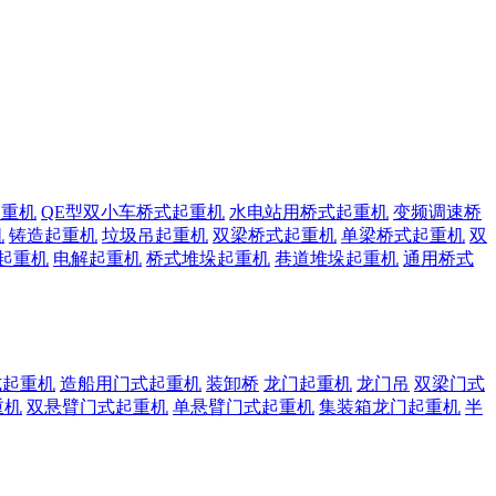
起重机
QE型双小车桥式起重机
水电站用桥式起重机
变频调速桥
机
铸造起重机
垃圾吊起重机
双梁桥式起重机
单梁桥式起重机
双
起重机
电解起重机
桥式堆垛起重机
巷道堆垛起重机
通用桥式
式起重机
造船用门式起重机
装卸桥
龙门起重机
龙门吊
双梁门式
重机
双悬臂门式起重机
单悬臂门式起重机
集装箱龙门起重机
半