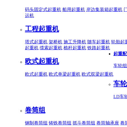
码头固定式起重机
船用起重机
岸边集装箱起重机
运机
工程起重机
塔式起重机
架桥机
施工升降机
随车起重机
轮胎起
起重机
缆索起重机
桅杆起重机
铁路起重机
起重配
欧式起重机
车轮组
欧式起重机
欧式单梁起重机
欧式双梁起重机
车轮
LD车
卷筒组
钢制卷筒组
铸铁卷筒组
抓斗卷筒组
卷筒轴承座
卷