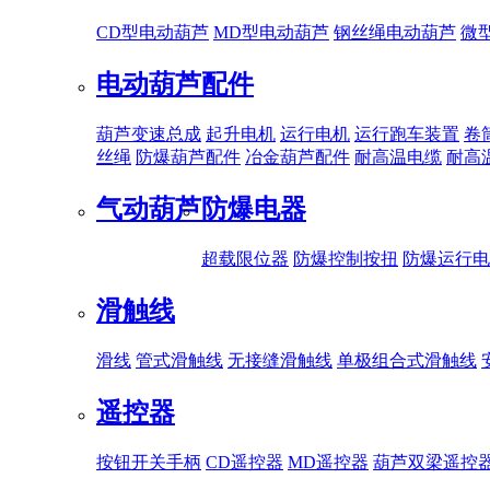
CD型电动葫芦
MD型电动葫芦
钢丝绳电动葫芦
微
电动葫芦配件
葫芦变速总成
起升电机
运行电机
运行跑车装置
卷
丝绳
防爆葫芦配件
冶金葫芦配件
耐高温电缆
耐高
气动葫芦
防爆电器
超载限位器
防爆控制按扭
防爆运行电
滑触线
滑线
管式滑触线
无接缝滑触线
单极组合式滑触线
遥控器
按钮开关手柄
CD遥控器
MD遥控器
葫芦双梁遥控