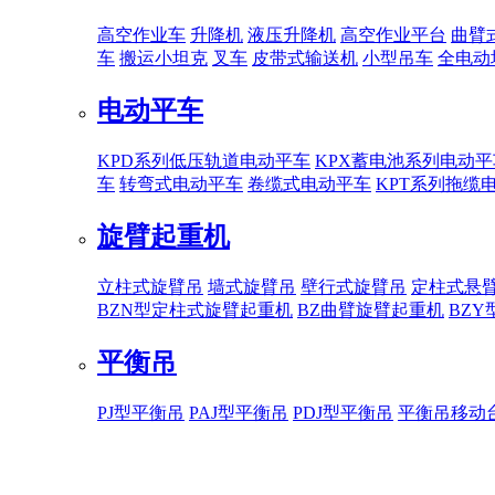
高空作业车
升降机
液压升降机
高空作业平台
曲臂
车
搬运小坦克
叉车
皮带式输送机
小型吊车
全电动
电动平车
KPD系列低压轨道电动平车
KPX蓄电池系列电动平
车
转弯式电动平车
卷缆式电动平车
KPT系列拖缆
旋臂起重机
立柱式旋臂吊
墙式旋臂吊
壁行式旋臂吊
定柱式悬
BZN型定柱式旋臂起重机
BZ曲臂旋臂起重机
BZ
平衡吊
PJ型平衡吊
PAJ型平衡吊
PDJ型平衡吊
平衡吊移动