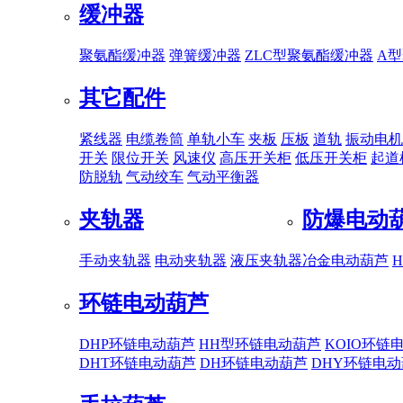
缓冲器
聚氨酯缓冲器
弹簧缓冲器
ZLC型聚氨酯缓冲器
A
其它配件
紧线器
电缆卷筒
单轨小车
夹板
压板
道轨
振动电机
开关
限位开关
风速仪
高压开关柜
低压开关柜
起道
防脱轨
气动绞车
气动平衡器
夹轨器
防爆电动
手动夹轨器
电动夹轨器
液压夹轨器
冶金电动葫芦
环链电动葫芦
DHP环链电动葫芦
HH型环链电动葫芦
KOIO环链
DHT环链电动葫芦
DH环链电动葫芦
DHY环链电