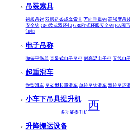
吊装索具
钢板吊钳
双脚链条成套索具
万向垂重钩
高强度吊
安全钩
G80欧式双环扣
G80欧式环眼安全钩
EA圆
卸扣
电子吊称
弹簧平衡器
直显式电子吊秤
耐高温电子秤
无线电
起重滑车
微型滑车
吊架型起重滑车
单轮吊钩滑车
双轮吊环
小车下吊具
提升机
西
多功能提升机
升降搬运设备