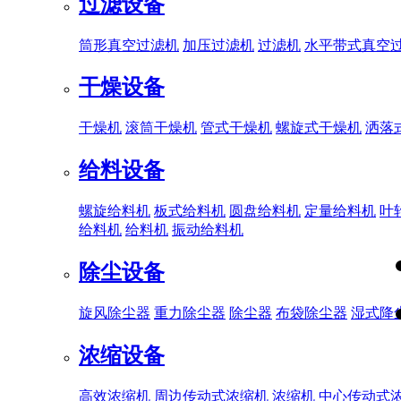
过滤设备
筒形真空过滤机
加压过滤机
过滤机
水平带式真空
干燥设备
干燥机
滚筒干燥机
管式干燥机
螺旋式干燥机
洒落
给料设备
螺旋给料机
板式给料机
圆盘给料机
定量给料机
叶
给料机
给料机
振动给料机
除尘设备
旋风除尘器
重力除尘器
除尘器
布袋除尘器
湿式降
浓缩设备
高效浓缩机
周边传动式浓缩机
浓缩机
中心传动式