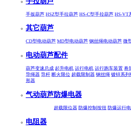
手拉葫芦
手扳葫芦
HSZ型手拉葫芦
HS-C型手拉葫芦
HS-V
其它葫芦
CD型电动葫芦
MD型电动葫芦
钢丝绳电动葫芦
微
电动葫芦配件
葫芦变速总成
起升电机
运行电机
运行跑车装置
卷
导绳器
导杆
断火限位
超载限制器
钢丝绳
镀锌系列
形器
气动葫芦
防爆电器
超载限位器
防爆控制按扭
防爆运行电
电阻器