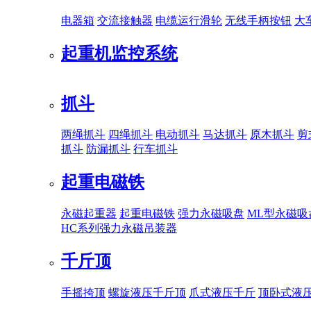
电器箱
交流接触器
电缆运行滑轮
无线手柄按钮
大
起重机监控系统
抓斗
两绳抓斗
四绳抓斗
电动抓斗
马达抓斗
原木抓斗
剪
抓斗
防漏抓斗
行车抓斗
起重电磁铁
永磁起重器
起重电磁铁
强力永磁吸盘
ML型永磁吸
HC系列强力永磁吊装器
千斤顶
手摇挎顶
螺旋液压千斤顶
爪式液压千斤
顶卧式液