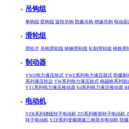
吊钩组
单钩组
双钩组
旋转吊钩
防爆吊钩
绝缘吊钩
电动葫
滑轮组
滑轮片
吊钩滑轮组
铸钢滑轮组
轧制滑轮组
铸铁滑
制动器
YWZ电力液压块式
YWZ系列电力液压鼓式
防爆制
系列液压轮边
YW系列电力液压鼓式
电磁铁系列鼓
YT1系列电力液压推动器
Ed系列电力液压推动器
B
电动机
YZR系列绕线转子电动机
ZD系列锥形转子电动机
转子电动机
YZP系列变频调速三相异步电动机
防爆