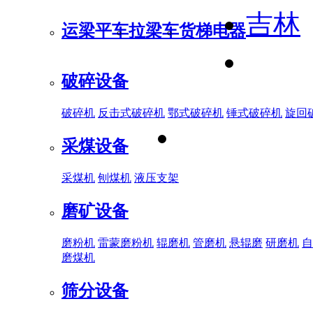
吉林
运梁平车
拉梁车
货梯电器
破碎设备
破碎机
反击式破碎机
鄂式破碎机
锤式破碎机
旋回
采煤设备
采煤机
刨煤机
液压支架
磨矿设备
磨粉机
雷蒙磨粉机
辊磨机
管磨机
悬辊磨
研磨机
自
磨煤机
筛分设备