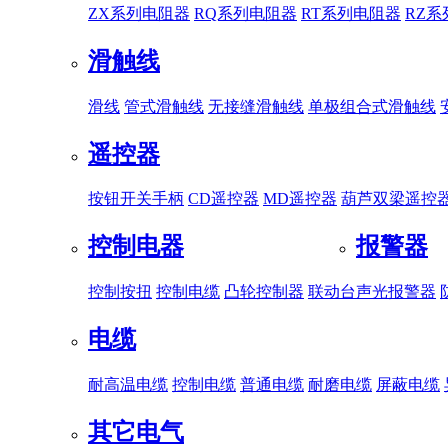
ZX系列电阻器
RQ系列电阻器
RT系列电阻器
RZ
滑触线
滑线
管式滑触线
无接缝滑触线
单极组合式滑触线
遥控器
按钮开关手柄
CD遥控器
MD遥控器
葫芦双梁遥控
控制电器
报警器
控制按扭
控制电缆
凸轮控制器
联动台
声光报警器
电缆
耐高温电缆
控制电缆
普通电缆
耐磨电缆
屏蔽电缆
其它电气