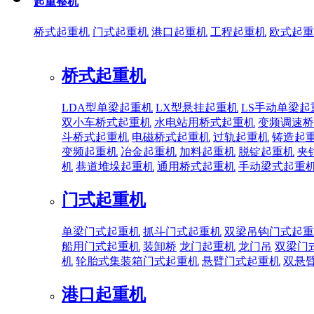
起重整机
桥式起重机
门式起重机
港口起重机
工程起重机
欧式起重
桥式起重机
LDA型单梁起重机
LX型悬挂起重机
LS手动单梁起
双小车桥式起重机
水电站用桥式起重机
变频调速桥
斗桥式起重机
电磁桥式起重机
过轨起重机
铸造起
变频起重机
冶金起重机
加料起重机
脱锭起重机
夹
机
巷道堆垛起重机
通用桥式起重机
手动梁式起重
门式起重机
单梁门式起重机
抓斗门式起重机
双梁吊钩门式起重
船用门式起重机
装卸桥
龙门起重机
龙门吊
双梁门
机
轮胎式集装箱门式起重机
悬臂门式起重机
双悬
港口起重机