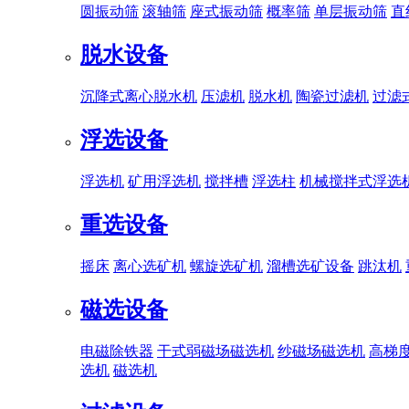
圆振动筛
滚轴筛
座式振动筛
概率筛
单层振动筛
直
脱水设备
沉降式离心脱水机
压滤机
脱水机
陶瓷过滤机
过滤
浮选设备
浮选机
矿用浮选机
搅拌槽
浮选柱
机械搅拌式浮选
重选设备
摇床
离心选矿机
螺旋选矿机
溜槽选矿设备
跳汰机
磁选设备
电磁除铁器
干式弱磁场磁选机
纱磁场磁选机
高梯
选机
磁选机