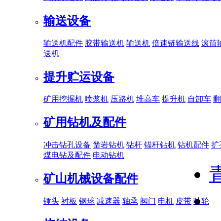
输送设备
输送机配件
胶带输送机
输送机
倍速链输送线
滚筒
送机
提升贮运设备
矿用挖掘机
喷浆机
压路机
堆高车
提升机
自卸车
翻
矿用钻机及配件
冲击钻孔设备
凿岩钻机
钻杆
锚杆钻机
钻机配件
扩
煤电钻及配件
电动钻机
矿山机械设备配件
锤头
衬板
钢球
减速器
轴承
阀门
电机
皮带
叶轮