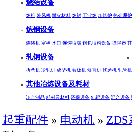
烧结设备
炉机
鼓风机
耐火材料
炉衬
工业炉
加热炉
热处理炉
炼钢设备
连铸机
塞棒
水口
连铸喷嘴
钢包喷粉设备
搅拌器
其
轧钢设备
折弯机
冷轧机
成型机
卷板机
矫直机
修磨机
轧管机
其他冶炼设备及耗材
冶金制品
耗材及材料
环保设备
轧辊设备
混合设备
起重配件
»
电动机
»
ZD