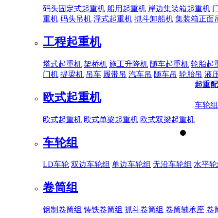
码头固定式起重机
船用起重机
岸边集装箱起重机
重机
码头吊机
浮式起重机
抓斗卸船机
集装箱正面
工程起重机
塔式起重机
架桥机
施工升降机
随车起重机
轮胎起
门机
提梁机
吊车
履带吊
汽车吊
随车吊
轮胎吊
液
起重配
欧式起重机
车轮组
欧式起重机
欧式单梁起重机
欧式双梁起重机
车轮组
LD车轮
双边车轮组
单边车轮组
无沿车轮组
水平轮
卷筒组
钢制卷筒组
铸铁卷筒组
抓斗卷筒组
卷筒轴承座
卷