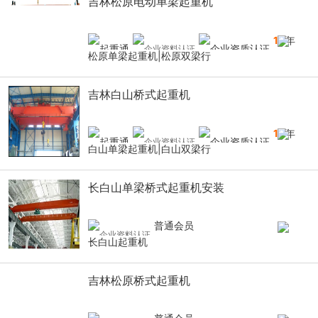
吉林松原电动单梁起重机
10
年
松原单梁起重机|松原双梁行
吉林白山桥式起重机
10
年
白山单梁起重机|白山双梁行
长白山单梁桥式起重机安装
普通会员
长白山起重机
吉林松原桥式起重机