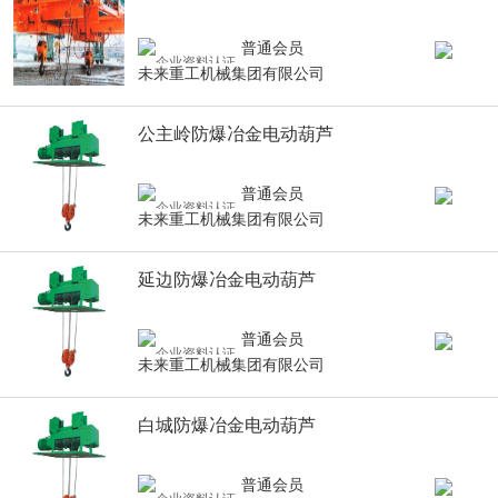
普通会员
未来重工机械集团有限公司
公主岭防爆冶金电动葫芦
普通会员
未来重工机械集团有限公司
延边防爆冶金电动葫芦
普通会员
未来重工机械集团有限公司
白城防爆冶金电动葫芦
普通会员