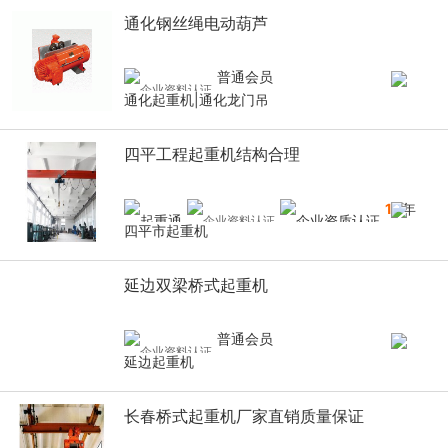
通化钢丝绳电动葫芦
普通会员
通化起重机|通化龙门吊
四平工程起重机结构合理
10
年
四平市起重机
延边双梁桥式起重机
普通会员
延边起重机
长春桥式起重机厂家直销质量保证