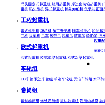
码头固定式起重机
船用起重机
岸边集装箱起重机
重机
码头吊机
浮式起重机
抓斗卸船机
集装箱正面
工程起重机
塔式起重机
架桥机
施工升降机
随车起重机
轮胎起
门机
提梁机
吊车
履带吊
汽车吊
随车吊
轮胎吊
液
起重配
欧式起重机
车轮组
欧式起重机
欧式单梁起重机
欧式双梁起重机
车轮组
LD车轮
双边车轮组
单边车轮组
无沿车轮组
水平轮
卷筒组
钢制卷筒组
铸铁卷筒组
抓斗卷筒组
卷筒轴承座
卷