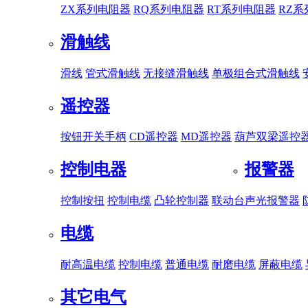
ZX系列电阻器
RQ系列电阻器
RT系列电阻器
RZ
滑触线
滑线
管式滑触线
无接缝滑触线
单极组合式滑触线
遥控器
按钮开关手柄
CD遥控器
MD遥控器
葫芦双梁遥控
控制电器
报警器
控制按扭
控制电缆
凸轮控制器
联动台
声光报警器
电缆
耐高温电缆
控制电缆
普通电缆
耐磨电缆
屏蔽电缆
其它电气