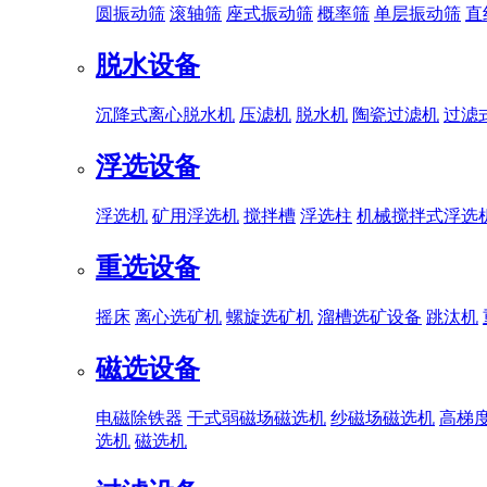
圆振动筛
滚轴筛
座式振动筛
概率筛
单层振动筛
直
脱水设备
沉降式离心脱水机
压滤机
脱水机
陶瓷过滤机
过滤
浮选设备
浮选机
矿用浮选机
搅拌槽
浮选柱
机械搅拌式浮选
重选设备
摇床
离心选矿机
螺旋选矿机
溜槽选矿设备
跳汰机
磁选设备
电磁除铁器
干式弱磁场磁选机
纱磁场磁选机
高梯
选机
磁选机