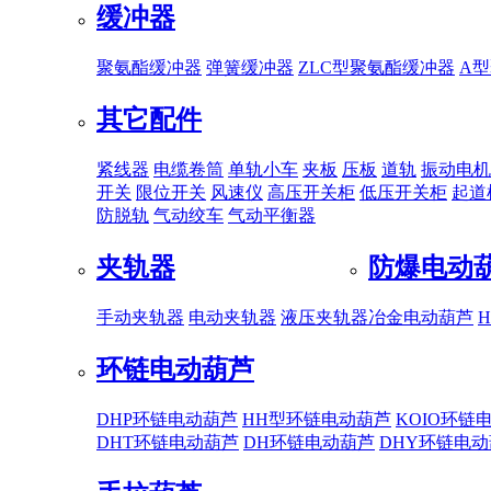
缓冲器
聚氨酯缓冲器
弹簧缓冲器
ZLC型聚氨酯缓冲器
A
其它配件
紧线器
电缆卷筒
单轨小车
夹板
压板
道轨
振动电机
开关
限位开关
风速仪
高压开关柜
低压开关柜
起道
防脱轨
气动绞车
气动平衡器
夹轨器
防爆电动
手动夹轨器
电动夹轨器
液压夹轨器
冶金电动葫芦
环链电动葫芦
DHP环链电动葫芦
HH型环链电动葫芦
KOIO环链
DHT环链电动葫芦
DH环链电动葫芦
DHY环链电