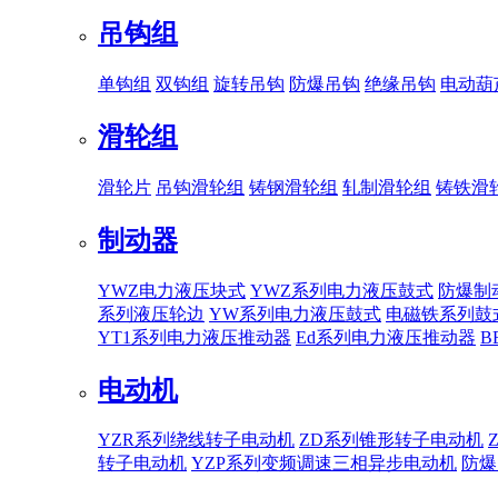
吊钩组
单钩组
双钩组
旋转吊钩
防爆吊钩
绝缘吊钩
电动葫
滑轮组
滑轮片
吊钩滑轮组
铸钢滑轮组
轧制滑轮组
铸铁滑
制动器
YWZ电力液压块式
YWZ系列电力液压鼓式
防爆制
系列液压轮边
YW系列电力液压鼓式
电磁铁系列鼓
YT1系列电力液压推动器
Ed系列电力液压推动器
B
电动机
YZR系列绕线转子电动机
ZD系列锥形转子电动机
转子电动机
YZP系列变频调速三相异步电动机
防爆