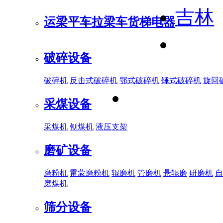
吉林
运梁平车
拉梁车
货梯电器
破碎设备
破碎机
反击式破碎机
鄂式破碎机
锤式破碎机
旋回
采煤设备
采煤机
刨煤机
液压支架
磨矿设备
磨粉机
雷蒙磨粉机
辊磨机
管磨机
悬辊磨
研磨机
自
磨煤机
筛分设备