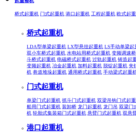
起重整机
桥式起重机
门式起重机
港口起重机
工程起重机
欧式起重
桥式起重机
LDA型单梁起重机
LX型悬挂起重机
LS手动单梁起
双小车桥式起重机
水电站用桥式起重机
变频调速桥
斗桥式起重机
电磁桥式起重机
过轨起重机
铸造起
变频起重机
冶金起重机
加料起重机
脱锭起重机
夹
机
巷道堆垛起重机
通用桥式起重机
手动梁式起重
门式起重机
单梁门式起重机
抓斗门式起重机
双梁吊钩门式起重
船用门式起重机
装卸桥
龙门起重机
龙门吊
双梁门
机
轮胎式集装箱门式起重机
悬臂门式起重机
双悬
港口起重机