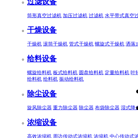
过滤设备
筒形真空过滤机
加压过滤机
过滤机
水平带式真空
干燥设备
干燥机
滚筒干燥机
管式干燥机
螺旋式干燥机
洒落
给料设备
螺旋给料机
板式给料机
圆盘给料机
定量给料机
叶
给料机
给料机
振动给料机
除尘设备
旋风除尘器
重力除尘器
除尘器
布袋除尘器
湿式降
浓缩设备
高效浓缩机
周边传动式浓缩机
浓缩机
中心传动式