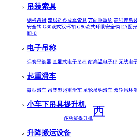
吊装索具
钢板吊钳
双脚链条成套索具
万向垂重钩
高强度吊
安全钩
G80欧式双环扣
G80欧式环眼安全钩
EA圆
卸扣
电子吊称
弹簧平衡器
直显式电子吊秤
耐高温电子秤
无线电
起重滑车
微型滑车
吊架型起重滑车
单轮吊钩滑车
双轮吊环
小车下吊具
提升机
西
多功能提升机
升降搬运设备