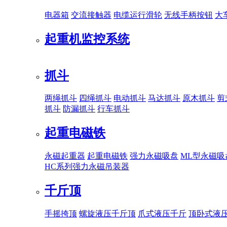
电器箱
交流接触器
电缆运行滑轮
无线手柄按钮
大
起重机监控系统
抓斗
两绳抓斗
四绳抓斗
电动抓斗
马达抓斗
原木抓斗
剪
抓斗
防漏抓斗
行车抓斗
起重电磁铁
永磁起重器
起重电磁铁
强力永磁吸盘
ML型永磁吸
HC系列强力永磁吊装器
千斤顶
手摇挎顶
螺旋液压千斤顶
爪式液压千斤
顶卧式液