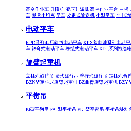
高空作业车
升降机
液压升降机
高空作业平台
曲臂
车
搬运小坦克
叉车
皮带式输送机
小型吊车
全电动
电动平车
KPD系列低压轨道电动平车
KPX蓄电池系列电动平
车
转弯式电动平车
卷缆式电动平车
KPT系列拖缆
旋臂起重机
立柱式旋臂吊
墙式旋臂吊
壁行式旋臂吊
定柱式悬
BZN型定柱式旋臂起重机
BZ曲臂旋臂起重机
BZ
平衡吊
PJ型平衡吊
PAJ型平衡吊
PDJ型平衡吊
平衡吊移动