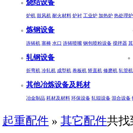
烧结设备
炉机
鼓风机
耐火材料
炉衬
工业炉
加热炉
热处理炉
炼钢设备
连铸机
塞棒
水口
连铸喷嘴
钢包喷粉设备
搅拌器
其
轧钢设备
折弯机
冷轧机
成型机
卷板机
矫直机
修磨机
轧管机
其他冶炼设备及耗材
冶金制品
耗材及材料
环保设备
轧辊设备
混合设备
起重配件
»
其它配件
共找