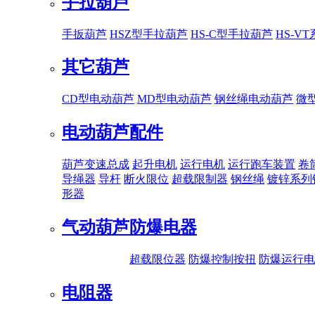
手拉葫芦
手扳葫芦
HSZ型手拉葫芦
HS-C型手拉葫芦
HS-V
其它葫芦
CD型电动葫芦
MD型电动葫芦
钢丝绳电动葫芦
微
电动葫芦配件
葫芦变速总成
起升电机
运行电机
运行跑车装置
卷
导绳器
导杆
断火限位
超载限制器
钢丝绳
镀锌系列
形器
气动葫芦
防爆电器
超载限位器
防爆控制按扭
防爆运行电
电阻器