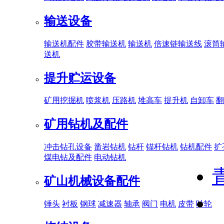
输送设备
输送机配件
胶带输送机
输送机
倍速链输送线
滚筒
送机
提升贮运设备
矿用挖掘机
喷浆机
压路机
堆高车
提升机
自卸车
翻
矿用钻机及配件
冲击钻孔设备
凿岩钻机
钻杆
锚杆钻机
钻机配件
扩
煤电钻及配件
电动钻机
矿山机械设备配件
锤头
衬板
钢球
减速器
轴承
阀门
电机
皮带
叶轮