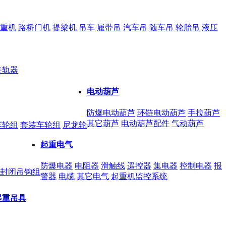
重机
路桥门机
提梁机
吊车
履带吊
汽车吊
随车吊
轮胎吊
液压
夹轨器
电动葫芦
防爆电动葫芦
环链电动葫芦
手拉葫芦
其它葫芦
电动葫芦配件
气动葫芦
车轮组
套装车轮组
尼龙轮
起重电气
防爆电器
电阻器
滑触线
遥控器
集电器
控制电器
报
封闭吊钩组
警器
电缆
其它电气
起重机监控系统
起重吊具