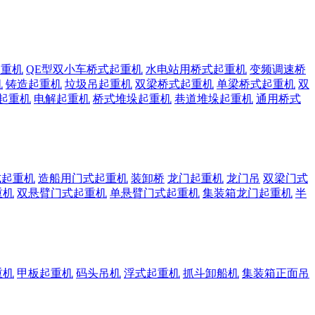
起重机
QE型双小车桥式起重机
水电站用桥式起重机
变频调速桥
机
铸造起重机
垃圾吊起重机
双梁桥式起重机
单梁桥式起重机
双
起重机
电解起重机
桥式堆垛起重机
巷道堆垛起重机
通用桥式
式起重机
造船用门式起重机
装卸桥
龙门起重机
龙门吊
双梁门式
重机
双悬臂门式起重机
单悬臂门式起重机
集装箱龙门起重机
半
重机
甲板起重机
码头吊机
浮式起重机
抓斗卸船机
集装箱正面吊