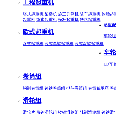
工程起重机
塔式起重机
架桥机
施工升降机
随车起重机
轮胎起
起重机
缆索起重机
桅杆起重机
铁路起重机
起重配
欧式起重机
车轮组
欧式起重机
欧式单梁起重机
欧式双梁起重机
车轮
LD车
卷筒组
钢制卷筒组
铸铁卷筒组
抓斗卷筒组
卷筒轴承座
卷
滑轮组
滑轮片
吊钩滑轮组
铸钢滑轮组
轧制滑轮组
铸铁滑