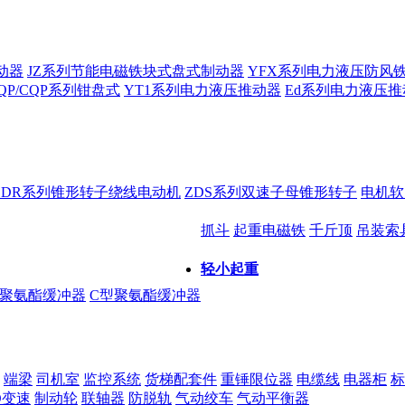
动器
JZ系列节能电磁铁块式盘式制动器
YFX系列电力液压防风
QP/CQP系列钳盘式
YT1系列电力液压推动器
Ed系列电力液压推
ZDR系列锥形转子绕线电动机
ZDS系列双速子母锥形转子
电机软
抓斗
起重电磁铁
千斤顶
吊装索
轻小起重
型聚氨酯缓冲器
C型聚氨酯缓冲器
端梁
司机室
监控系统
货梯配套件
重锤限位器
电缆线
电器柜
标
D变速
制动轮
联轴器
防脱轨
气动绞车
气动平衡器