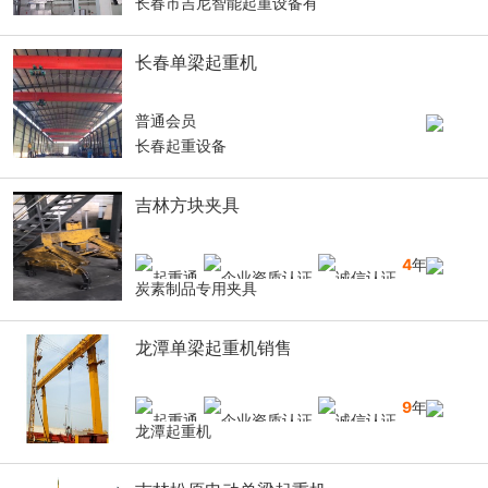
长春市吉尼智能起重设备有
长春单梁起重机
普通会员
长春起重设备
吉林方块夹具
4
年
炭素制品专用夹具
龙潭单梁起重机销售
9
年
龙潭起重机