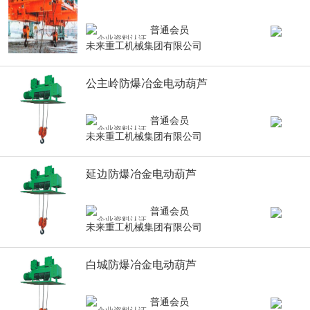
普通会员
未来重工机械集团有限公司
公主岭防爆冶金电动葫芦
普通会员
未来重工机械集团有限公司
延边防爆冶金电动葫芦
普通会员
未来重工机械集团有限公司
白城防爆冶金电动葫芦
普通会员