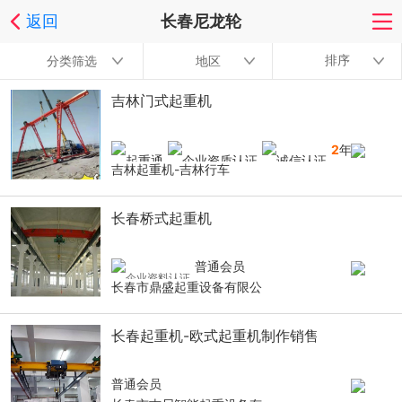
返回
长春尼龙轮
排序
分类筛选
地区
吉林门式起重机
2
年
吉林起重机-吉林行车
长春桥式起重机
普通会员
长春市鼎盛起重设备有限公
长春起重机-欧式起重机制作销售
普通会员