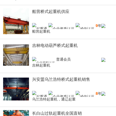
船营桥式起重机供应
9
年
船营起重机
吉林电动葫芦桥式起重机
普通会员
吉林起重机
兴安盟乌兰浩特桥式起重机销售
8
年
乌兰浩特起重机，通辽起重
长白山过轨起重机全国直销