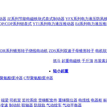
动器
JZ系列节能电磁铁块式盘式制动器
YFX系列电力液压防风
QP/CQP系列钳盘式
YT1系列电力液压推动器
Ed系列电力液压推
ZDR系列锥形转子绕线电动机
ZDS系列双速子母锥形转子
电机软
抓斗
起重电磁铁
千斤顶
吊装索
轻小起重
型聚氨酯缓冲器
C型聚氨酯缓冲器
端梁
司机室
监控系统
货梯配套件
重锤限位器
电缆线
电器柜
标
D变速
制动轮
联轴器
防脱轨
气动绞车
气动平衡器