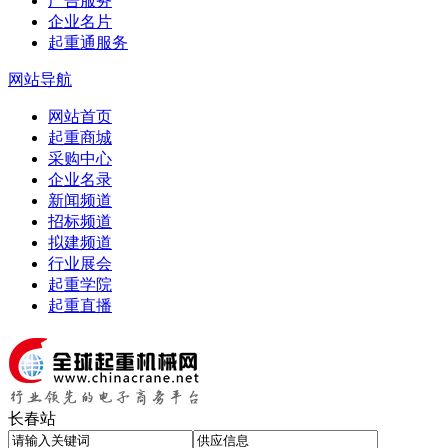
广告服务
企业名片
起重通服务
网站导航
网站首页
起重商城
采购中心
企业名录
新闻频道
招标频道
拟建频道
行业展会
起重学院
起重直播
长春站