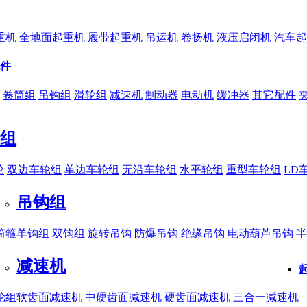
重机
全地面起重机
履带起重机
吊运机
卷扬机
液压启闭机
汽车起
件
卷筒组
吊钩组
滑轮组
减速机
制动器
电动机
缓冲器
其它配件
组
轮
双边车轮组
单边车轮组
无沿车轮组
水平轮组
重型车轮组
LD
吊钩组
筒箍
单钩组
双钩组
旋转吊钩
防爆吊钩
绝缘吊钩
电动葫芦吊钩
半
减速机
轮组
软齿面减速机
中硬齿面减速机
硬齿面减速机
三合一减速机