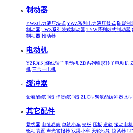
制动器
YWZ电力液压块式
YWZ系列电力液压鼓式
防爆制
制动器
TWZ系列鼓式制动器
TYW系列鼓式制动器
制动器
推动器
电动机
YZR系列绕线转子电动机
ZD系列锥形转子电动机
机
三合一电机
缓冲器
聚氨酯缓冲器
弹簧缓冲器
ZLC型聚氨酯缓冲器
A
其它配件
紧线器
电缆卷筒
单轨小车
夹板
压板
道轨
振动电机
驱动装置
声光警报器
双梁小车
天轮地轮
拉紧器
L