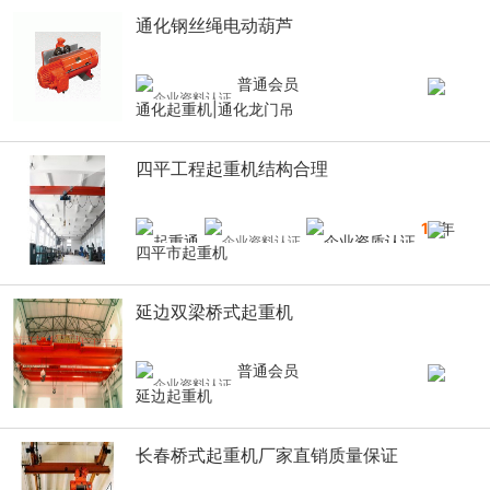
通化钢丝绳电动葫芦
普通会员
通化起重机|通化龙门吊
四平工程起重机结构合理
10
年
四平市起重机
延边双梁桥式起重机
普通会员
延边起重机
长春桥式起重机厂家直销质量保证