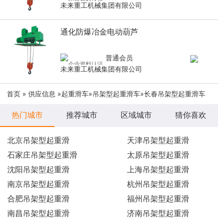
未来重工机械集团有限公司
通化防爆冶金电动葫芦
普通会员
未来重工机械集团有限公司
首页
»
供应信息
»
起重滑车
»
吊架型起重滑车
»长春吊架型起重滑车
热门城市
推荐城市
区域城市
猜你喜欢
北京吊架型起重滑
天津吊架型起重滑
石家庄吊架型起重滑
太原吊架型起重滑
沈阳吊架型起重滑
上海吊架型起重滑
南京吊架型起重滑
杭州吊架型起重滑
合肥吊架型起重滑
福州吊架型起重滑
南昌吊架型起重滑
济南吊架型起重滑