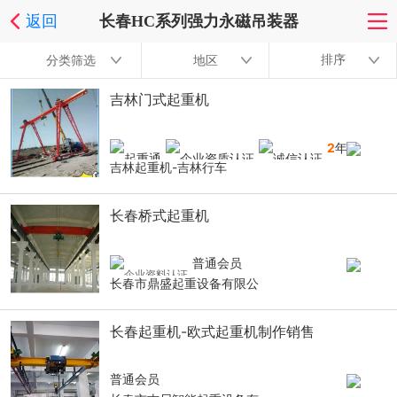
返回
长春HC系列强力永磁吊装器
排序
分类筛选
地区
吉林门式起重机
2
年
吉林起重机-吉林行车
长春桥式起重机
普通会员
长春市鼎盛起重设备有限公
长春起重机-欧式起重机制作销售
普通会员