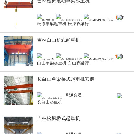
吉林松原电动单梁起重机
10
年
松原单梁起重机|松原双梁行
吉林白山桥式起重机
10
年
白山单梁起重机|白山双梁行
长白山单梁桥式起重机安装
普通会员
长白山起重机
吉林松原桥式起重机