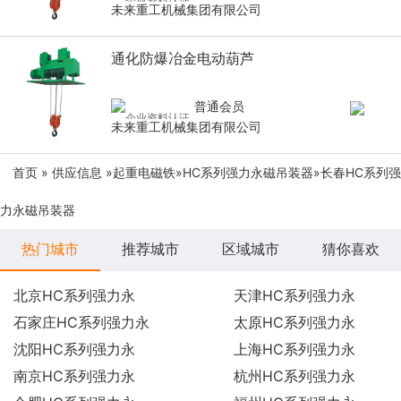
未来重工机械集团有限公司
通化防爆冶金电动葫芦
普通会员
未来重工机械集团有限公司
首页
»
供应信息
»
起重电磁铁
»
HC系列强力永磁吊装器
»长春HC系列强
力永磁吊装器
热门城市
推荐城市
区域城市
猜你喜欢
北京HC系列强力永
天津HC系列强力永
石家庄HC系列强力永
太原HC系列强力永
沈阳HC系列强力永
上海HC系列强力永
南京HC系列强力永
杭州HC系列强力永