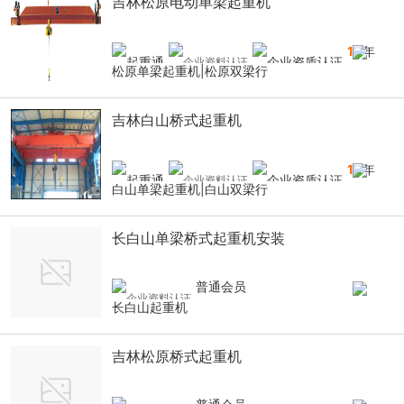
吉林松原电动单梁起重机
10
年
松原单梁起重机|松原双梁行
吉林白山桥式起重机
10
年
白山单梁起重机|白山双梁行
长白山单梁桥式起重机安装
普通会员
长白山起重机
吉林松原桥式起重机