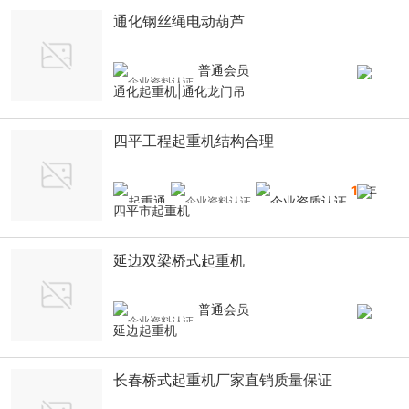
通化钢丝绳电动葫芦
普通会员
通化起重机|通化龙门吊
四平工程起重机结构合理
11
年
四平市起重机
延边双梁桥式起重机
普通会员
延边起重机
长春桥式起重机厂家直销质量保证