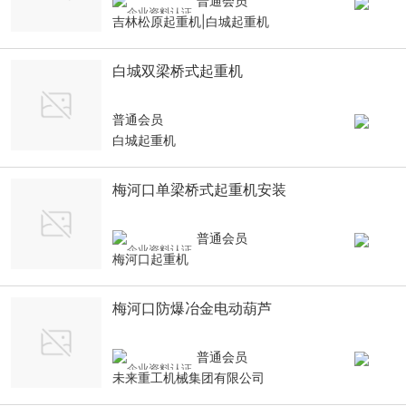
普通会员
吉林松原起重机|白城起重机
白城双梁桥式起重机
普通会员
白城起重机
梅河口单梁桥式起重机安装
普通会员
梅河口起重机
梅河口防爆冶金电动葫芦
普通会员
未来重工机械集团有限公司