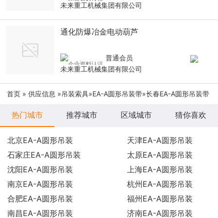
未来重工机械集团有限公司
通化防爆冶金电动葫芦
普通会员
未来重工机械集团有限公司
首页
»
供应信息
»
吊装索具
»
EA-A圆形吊装带
»长春EA-A圆形吊装带
热门城市
推荐城市
区域城市
猜你喜欢
北京EA-A圆形吊装
天津EA-A圆形吊装
石家庄EA-A圆形吊装
太原EA-A圆形吊装
沈阳EA-A圆形吊装
上海EA-A圆形吊装
南京EA-A圆形吊装
杭州EA-A圆形吊装
合肥EA-A圆形吊装
福州EA-A圆形吊装
南昌EA-A圆形吊装
济南EA-A圆形吊装