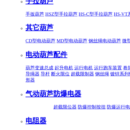
手拉葫芦
手扳葫芦
HSZ型手拉葫芦
HS-C型手拉葫芦
HS-V
其它葫芦
CD型电动葫芦
MD型电动葫芦
钢丝绳电动葫芦
微
电动葫芦配件
葫芦变速总成
起升电机
运行电机
运行跑车装置
卷
导绳器
导杆
断火限位
超载限制器
钢丝绳
镀锌系列
形器
气动葫芦
防爆电器
超载限位器
防爆控制按扭
防爆运行电
电阻器