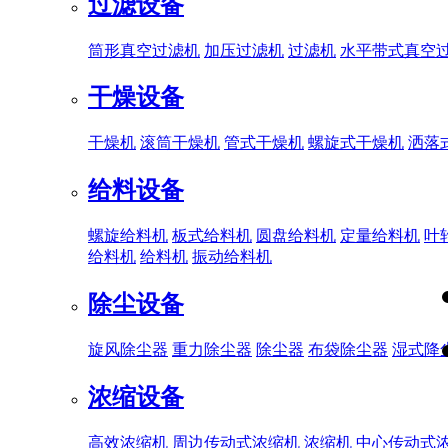
过滤设备
筒形真空过滤机
加压过滤机
过滤机
水平带式真空
干燥设备
干燥机
滚筒干燥机
管式干燥机
螺旋式干燥机
洒落
给料设备
螺旋给料机
板式给料机
圆盘给料机
定量给料机
叶
给料机
给料机
振动给料机
除尘设备
旋风除尘器
重力除尘器
除尘器
布袋除尘器
湿式降
浓缩设备
高效浓缩机
周边传动式浓缩机
浓缩机
中心传动式