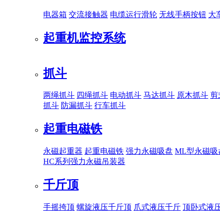
电器箱
交流接触器
电缆运行滑轮
无线手柄按钮
大
起重机监控系统
抓斗
两绳抓斗
四绳抓斗
电动抓斗
马达抓斗
原木抓斗
剪
抓斗
防漏抓斗
行车抓斗
起重电磁铁
永磁起重器
起重电磁铁
强力永磁吸盘
ML型永磁吸
HC系列强力永磁吊装器
千斤顶
手摇挎顶
螺旋液压千斤顶
爪式液压千斤
顶卧式液