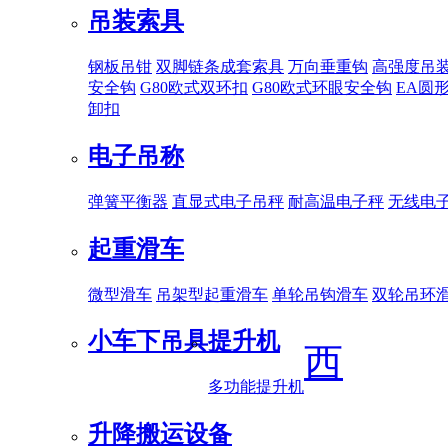
吊装索具
钢板吊钳
双脚链条成套索具
万向垂重钩
高强度吊
安全钩
G80欧式双环扣
G80欧式环眼安全钩
EA圆
卸扣
电子吊称
弹簧平衡器
直显式电子吊秤
耐高温电子秤
无线电
起重滑车
微型滑车
吊架型起重滑车
单轮吊钩滑车
双轮吊环
小车下吊具
提升机
西
多功能提升机
升降搬运设备