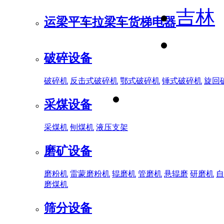
吉林
运梁平车
拉梁车
货梯电器
破碎设备
破碎机
反击式破碎机
鄂式破碎机
锤式破碎机
旋回
采煤设备
采煤机
刨煤机
液压支架
磨矿设备
磨粉机
雷蒙磨粉机
辊磨机
管磨机
悬辊磨
研磨机
自
磨煤机
筛分设备