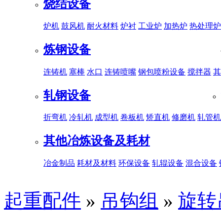
烧结设备
炉机
鼓风机
耐火材料
炉衬
工业炉
加热炉
热处理炉
炼钢设备
连铸机
塞棒
水口
连铸喷嘴
钢包喷粉设备
搅拌器
其
轧钢设备
折弯机
冷轧机
成型机
卷板机
矫直机
修磨机
轧管机
其他冶炼设备及耗材
冶金制品
耗材及材料
环保设备
轧辊设备
混合设备
起重配件
»
吊钩组
»
旋转