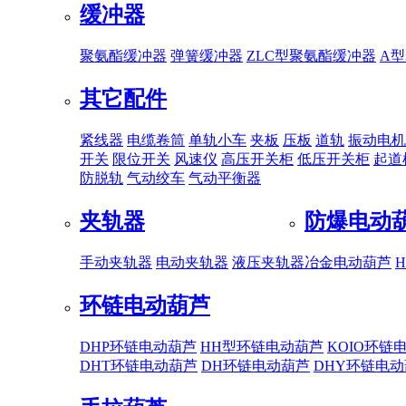
缓冲器
聚氨酯缓冲器
弹簧缓冲器
ZLC型聚氨酯缓冲器
A
其它配件
紧线器
电缆卷筒
单轨小车
夹板
压板
道轨
振动电机
开关
限位开关
风速仪
高压开关柜
低压开关柜
起道
防脱轨
气动绞车
气动平衡器
夹轨器
防爆电动
手动夹轨器
电动夹轨器
液压夹轨器
冶金电动葫芦
环链电动葫芦
DHP环链电动葫芦
HH型环链电动葫芦
KOIO环链
DHT环链电动葫芦
DH环链电动葫芦
DHY环链电