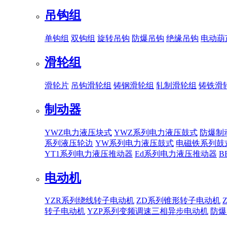
吊钩组
单钩组
双钩组
旋转吊钩
防爆吊钩
绝缘吊钩
电动葫
滑轮组
滑轮片
吊钩滑轮组
铸钢滑轮组
轧制滑轮组
铸铁滑
制动器
YWZ电力液压块式
YWZ系列电力液压鼓式
防爆制
系列液压轮边
YW系列电力液压鼓式
电磁铁系列鼓
YT1系列电力液压推动器
Ed系列电力液压推动器
B
电动机
YZR系列绕线转子电动机
ZD系列锥形转子电动机
转子电动机
YZP系列变频调速三相异步电动机
防爆