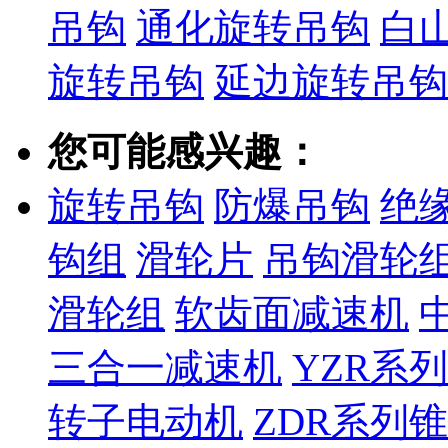
吊钩
通化旋转吊钩
白
旋转吊钩
延边旋转吊钩
您可能感兴趣：
旋转吊钩
防爆吊钩
绝
钩组
滑轮片
吊钩滑轮
滑轮组
软齿面减速机
三合一减速机
YZR系
转子电动机
ZDR系列