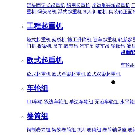
码头固定式起重机
船用起重机
岸边集装箱起重机
重机
码头吊机
浮式起重机
抓斗卸船机
集装箱正面
工程起重机
塔式起重机
架桥机
施工升降机
随车起重机
轮胎起
门机
提梁机
吊车
履带吊
汽车吊
随车吊
轮胎吊
液
起重配
欧式起重机
车轮组
欧式起重机
欧式单梁起重机
欧式双梁起重机
车轮组
LD车轮
双边车轮组
单边车轮组
无沿车轮组
水平轮
卷筒组
钢制卷筒组
铸铁卷筒组
抓斗卷筒组
卷筒轴承座
卷