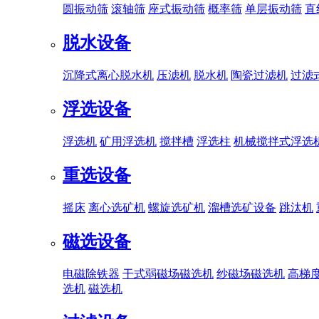
圆振动筛
滚轴筛
座式振动筛
概率筛
单层振动筛
直
脱水设备
沉降式离心脱水机
压滤机
脱水机
陶瓷过滤机
过滤
浮选设备
浮选机
矿用浮选机
搅拌槽
浮选柱
机械搅拌式浮选
重选设备
摇床
离心选矿机
螺旋选矿机
溜槽选矿设备
跳汰机
磁选设备
电磁除铁器
干式弱磁场磁选机
纱磁场磁选机
高梯
选机
磁选机