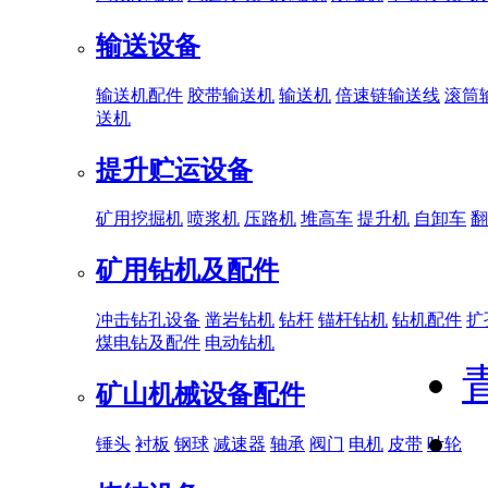
输送设备
输送机配件
胶带输送机
输送机
倍速链输送线
滚筒
送机
提升贮运设备
矿用挖掘机
喷浆机
压路机
堆高车
提升机
自卸车
翻
矿用钻机及配件
冲击钻孔设备
凿岩钻机
钻杆
锚杆钻机
钻机配件
扩
煤电钻及配件
电动钻机
矿山机械设备配件
锤头
衬板
钢球
减速器
轴承
阀门
电机
皮带
叶轮