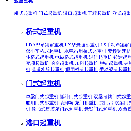
起重整机
桥式起重机
门式起重机
港口起重机
工程起重机
欧式起重
桥式起重机
LDA型单梁起重机
LX型悬挂起重机
LS手动单梁起
双小车桥式起重机
水电站用桥式起重机
变频调速桥
斗桥式起重机
电磁桥式起重机
过轨起重机
铸造起
变频起重机
冶金起重机
加料起重机
脱锭起重机
夹
机
巷道堆垛起重机
通用桥式起重机
手动梁式起重
门式起重机
单梁门式起重机
抓斗门式起重机
双梁吊钩门式起重
船用门式起重机
装卸桥
龙门起重机
龙门吊
双梁门
机
轮胎式集装箱门式起重机
悬臂门式起重机
双悬
港口起重机