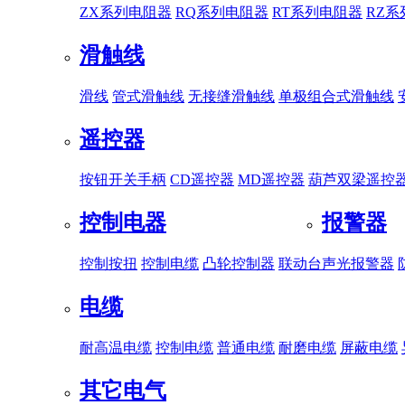
ZX系列电阻器
RQ系列电阻器
RT系列电阻器
RZ
滑触线
滑线
管式滑触线
无接缝滑触线
单极组合式滑触线
遥控器
按钮开关手柄
CD遥控器
MD遥控器
葫芦双梁遥控
控制电器
报警器
控制按扭
控制电缆
凸轮控制器
联动台
声光报警器
电缆
耐高温电缆
控制电缆
普通电缆
耐磨电缆
屏蔽电缆
其它电气