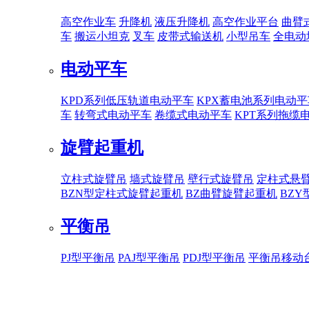
高空作业车
升降机
液压升降机
高空作业平台
曲臂
车
搬运小坦克
叉车
皮带式输送机
小型吊车
全电动
电动平车
KPD系列低压轨道电动平车
KPX蓄电池系列电动平
车
转弯式电动平车
卷缆式电动平车
KPT系列拖缆
旋臂起重机
立柱式旋臂吊
墙式旋臂吊
壁行式旋臂吊
定柱式悬
BZN型定柱式旋臂起重机
BZ曲臂旋臂起重机
BZ
平衡吊
PJ型平衡吊
PAJ型平衡吊
PDJ型平衡吊
平衡吊移动