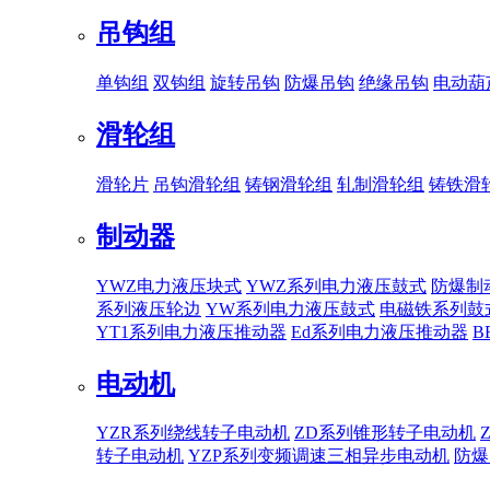
吊钩组
单钩组
双钩组
旋转吊钩
防爆吊钩
绝缘吊钩
电动葫
滑轮组
滑轮片
吊钩滑轮组
铸钢滑轮组
轧制滑轮组
铸铁滑
制动器
YWZ电力液压块式
YWZ系列电力液压鼓式
防爆制
系列液压轮边
YW系列电力液压鼓式
电磁铁系列鼓
YT1系列电力液压推动器
Ed系列电力液压推动器
B
电动机
YZR系列绕线转子电动机
ZD系列锥形转子电动机
转子电动机
YZP系列变频调速三相异步电动机
防爆