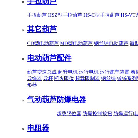
手拉葫芦
手扳葫芦
HSZ型手拉葫芦
HS-C型手拉葫芦
HS-V
其它葫芦
CD型电动葫芦
MD型电动葫芦
钢丝绳电动葫芦
微
电动葫芦配件
葫芦变速总成
起升电机
运行电机
运行跑车装置
卷
导绳器
导杆
断火限位
超载限制器
钢丝绳
镀锌系列
形器
气动葫芦
防爆电器
超载限位器
防爆控制按扭
防爆运行电
电阻器