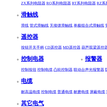
ZX系列电阻器
RQ系列电阻器
RT系列电阻器
RZ
滑触线
滑线
管式滑触线
无接缝滑触线
单极组合式滑触线
遥控器
按钮开关手柄
CD遥控器
MD遥控器
葫芦双梁遥控
控制电器
报警器
控制按扭
控制电缆
凸轮控制器
联动台
声光报警器
电缆
耐高温电缆
控制电缆
普通电缆
耐磨电缆
屏蔽电缆
其它电气