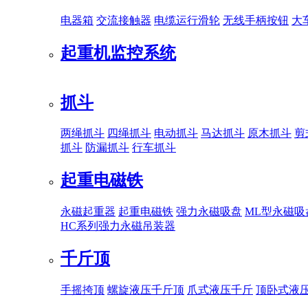
电器箱
交流接触器
电缆运行滑轮
无线手柄按钮
大
起重机监控系统
抓斗
两绳抓斗
四绳抓斗
电动抓斗
马达抓斗
原木抓斗
剪
抓斗
防漏抓斗
行车抓斗
起重电磁铁
永磁起重器
起重电磁铁
强力永磁吸盘
ML型永磁吸
HC系列强力永磁吊装器
千斤顶
手摇挎顶
螺旋液压千斤顶
爪式液压千斤
顶卧式液