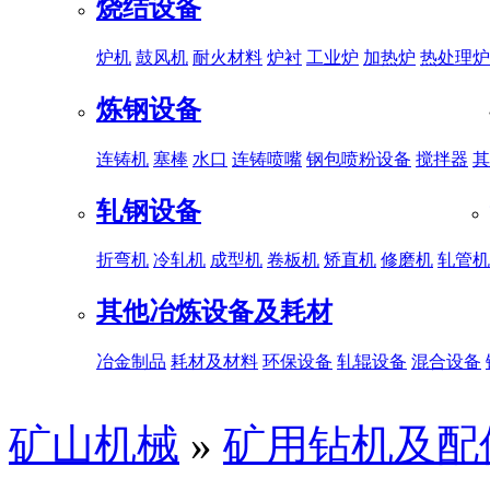
烧结设备
炉机
鼓风机
耐火材料
炉衬
工业炉
加热炉
热处理炉
炼钢设备
连铸机
塞棒
水口
连铸喷嘴
钢包喷粉设备
搅拌器
其
轧钢设备
折弯机
冷轧机
成型机
卷板机
矫直机
修磨机
轧管机
其他冶炼设备及耗材
冶金制品
耗材及材料
环保设备
轧辊设备
混合设备
矿山机械
»
矿用钻机及配