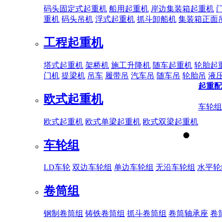
码头固定式起重机
船用起重机
岸边集装箱起重机
重机
码头吊机
浮式起重机
抓斗卸船机
集装箱正面
工程起重机
塔式起重机
架桥机
施工升降机
随车起重机
轮胎起
门机
提梁机
吊车
履带吊
汽车吊
随车吊
轮胎吊
液
起重配
欧式起重机
车轮组
欧式起重机
欧式单梁起重机
欧式双梁起重机
车轮组
LD车轮
双边车轮组
单边车轮组
无沿车轮组
水平轮
卷筒组
钢制卷筒组
铸铁卷筒组
抓斗卷筒组
卷筒轴承座
卷