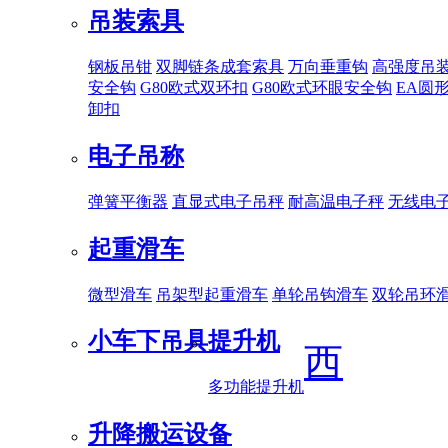
吊装索具
钢板吊钳
双脚链条成套索具
万向垂重钩
高强度吊
安全钩
G80欧式双环扣
G80欧式环眼安全钩
EA圆
卸扣
电子吊称
弹簧平衡器
直显式电子吊秤
耐高温电子秤
无线电
起重滑车
微型滑车
吊架型起重滑车
单轮吊钩滑车
双轮吊环
小车下吊具
提升机
西
多功能提升机
升降搬运设备