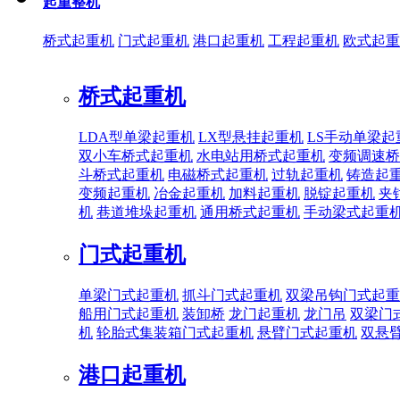
起重整机
桥式起重机
门式起重机
港口起重机
工程起重机
欧式起重
桥式起重机
LDA型单梁起重机
LX型悬挂起重机
LS手动单梁起
双小车桥式起重机
水电站用桥式起重机
变频调速桥
斗桥式起重机
电磁桥式起重机
过轨起重机
铸造起
变频起重机
冶金起重机
加料起重机
脱锭起重机
夹
机
巷道堆垛起重机
通用桥式起重机
手动梁式起重
门式起重机
单梁门式起重机
抓斗门式起重机
双梁吊钩门式起重
船用门式起重机
装卸桥
龙门起重机
龙门吊
双梁门
机
轮胎式集装箱门式起重机
悬臂门式起重机
双悬
港口起重机