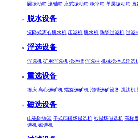
圆振动筛
滚轴筛
座式振动筛
概率筛
单层振动筛
直
脱水设备
沉降式离心脱水机
压滤机
脱水机
陶瓷过滤机
过滤
浮选设备
浮选机
矿用浮选机
搅拌槽
浮选柱
机械搅拌式浮选
重选设备
摇床
离心选矿机
螺旋选矿机
溜槽选矿设备
跳汰机
磁选设备
电磁除铁器
干式弱磁场磁选机
纱磁场磁选机
高梯
选机
磁选机