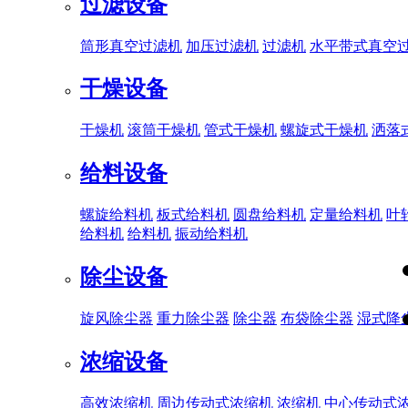
过滤设备
筒形真空过滤机
加压过滤机
过滤机
水平带式真空
干燥设备
干燥机
滚筒干燥机
管式干燥机
螺旋式干燥机
洒落
给料设备
螺旋给料机
板式给料机
圆盘给料机
定量给料机
叶
给料机
给料机
振动给料机
除尘设备
旋风除尘器
重力除尘器
除尘器
布袋除尘器
湿式降
浓缩设备
高效浓缩机
周边传动式浓缩机
浓缩机
中心传动式