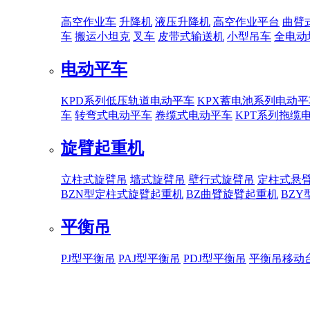
高空作业车
升降机
液压升降机
高空作业平台
曲臂
车
搬运小坦克
叉车
皮带式输送机
小型吊车
全电动
电动平车
KPD系列低压轨道电动平车
KPX蓄电池系列电动平
车
转弯式电动平车
卷缆式电动平车
KPT系列拖缆
旋臂起重机
立柱式旋臂吊
墙式旋臂吊
壁行式旋臂吊
定柱式悬
BZN型定柱式旋臂起重机
BZ曲臂旋臂起重机
BZ
平衡吊
PJ型平衡吊
PAJ型平衡吊
PDJ型平衡吊
平衡吊移动