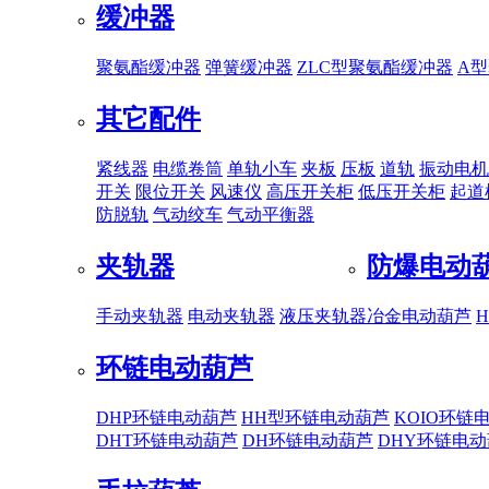
缓冲器
聚氨酯缓冲器
弹簧缓冲器
ZLC型聚氨酯缓冲器
A
其它配件
紧线器
电缆卷筒
单轨小车
夹板
压板
道轨
振动电机
开关
限位开关
风速仪
高压开关柜
低压开关柜
起道
防脱轨
气动绞车
气动平衡器
夹轨器
防爆电动
手动夹轨器
电动夹轨器
液压夹轨器
冶金电动葫芦
环链电动葫芦
DHP环链电动葫芦
HH型环链电动葫芦
KOIO环链
DHT环链电动葫芦
DH环链电动葫芦
DHY环链电