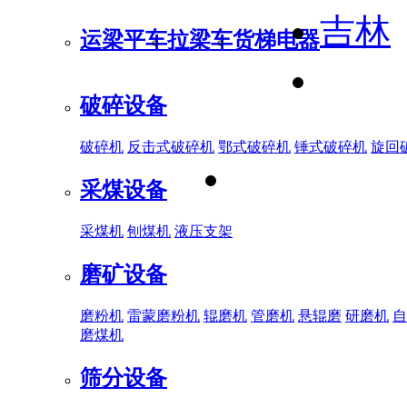
吉林
运梁平车
拉梁车
货梯电器
破碎设备
破碎机
反击式破碎机
鄂式破碎机
锤式破碎机
旋回
采煤设备
采煤机
刨煤机
液压支架
磨矿设备
磨粉机
雷蒙磨粉机
辊磨机
管磨机
悬辊磨
研磨机
自
磨煤机
筛分设备