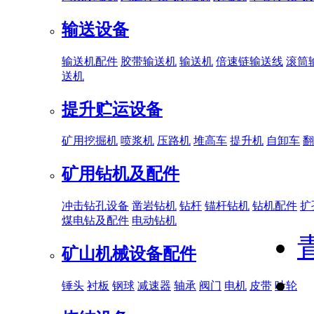
输送设备
输送机配件
胶带输送机
输送机
倍速链输送线
滚筒
送机
提升贮运设备
矿用挖掘机
喷浆机
压路机
堆高车
提升机
自卸车
翻
矿用钻机及配件
冲击钻孔设备
凿岩钻机
钻杆
锚杆钻机
钻机配件
扩
煤电钻及配件
电动钻机
矿山机械设备配件
锤头
衬板
钢球
减速器
轴承
阀门
电机
皮带
叶轮