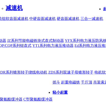
减速机
轮组
软齿面减速机
中硬齿面减速机
硬齿面减速机
三合一减速机
动器
JZ系列节能电磁铁块式盘式制动器
YFX系列电力液压防风
QP/CQP系列钳盘式
YT1系列电力液压推动器
Ed系列电力液压推
ZDR系列锥形转子绕线电动机
ZDS系列双速子母锥形转子
电机软
抓斗
起重电磁铁
千斤顶
吊装索
轻小起重
型聚氨酯缓冲器
C型聚氨酯缓冲器