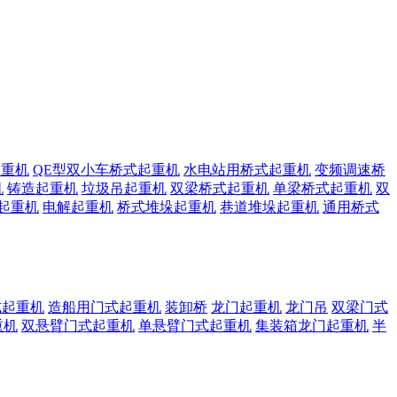
起重机
QE型双小车桥式起重机
水电站用桥式起重机
变频调速桥
机
铸造起重机
垃圾吊起重机
双梁桥式起重机
单梁桥式起重机
双
起重机
电解起重机
桥式堆垛起重机
巷道堆垛起重机
通用桥式
式起重机
造船用门式起重机
装卸桥
龙门起重机
龙门吊
双梁门式
重机
双悬臂门式起重机
单悬臂门式起重机
集装箱龙门起重机
半