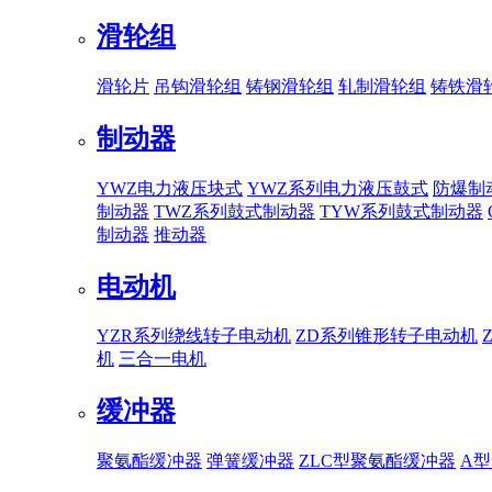
滑轮组
滑轮片
吊钩滑轮组
铸钢滑轮组
轧制滑轮组
铸铁滑
制动器
YWZ电力液压块式
YWZ系列电力液压鼓式
防爆制
制动器
TWZ系列鼓式制动器
TYW系列鼓式制动器
制动器
推动器
电动机
YZR系列绕线转子电动机
ZD系列锥形转子电动机
机
三合一电机
缓冲器
聚氨酯缓冲器
弹簧缓冲器
ZLC型聚氨酯缓冲器
A