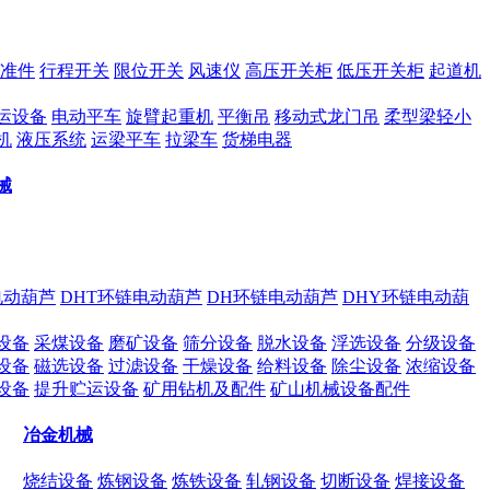
准件
行程开关
限位开关
风速仪
高压开关柜
低压开关柜
起道机
运设备
电动平车
旋臂起重机
平衡吊
移动式龙门吊
柔型梁轻小
机
液压系统
运梁平车
拉梁车
货梯电器
械
电动葫芦
DHT环链电动葫芦
DH环链电动葫芦
DHY环链电动葫
设备
采煤设备
磨矿设备
筛分设备
脱水设备
浮选设备
分级设备
设备
磁选设备
过滤设备
干燥设备
给料设备
除尘设备
浓缩设备
设备
提升贮运设备
矿用钻机及配件
矿山机械设备配件
冶金机械
烧结设备
炼钢设备
炼铁设备
轧钢设备
切断设备
焊接设备