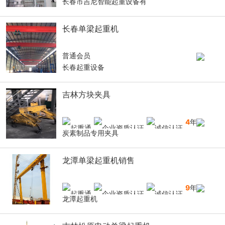
长春市吉尼智能起重设备有
长春单梁起重机
普通会员
长春起重设备
吉林方块夹具
4
年
炭素制品专用夹具
龙潭单梁起重机销售
9
年
龙潭起重机