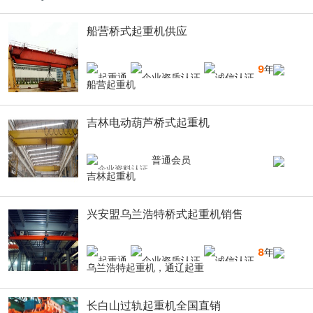
船营桥式起重机供应
9
年
船营起重机
吉林电动葫芦桥式起重机
普通会员
吉林起重机
兴安盟乌兰浩特桥式起重机销售
8
年
乌兰浩特起重机，通辽起重
长白山过轨起重机全国直销