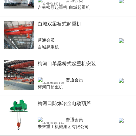
普通会员
吉林松原起重机|白城起重机
白城双梁桥式起重机
普通会员
白城起重机
梅河口单梁桥式起重机安装
普通会员
梅河口起重机
梅河口防爆冶金电动葫芦
普通会员
未来重工机械集团有限公司