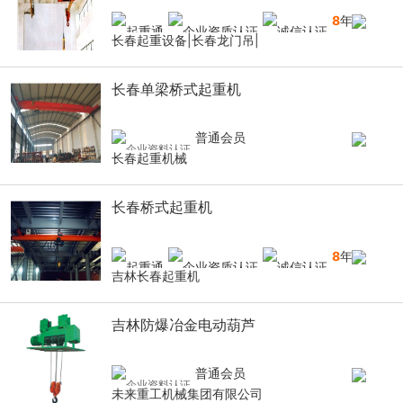
8
年
长春起重设备|长春龙门吊|
长春单梁桥式起重机
普通会员
长春起重机械
长春桥式起重机
8
年
吉林长春起重机
吉林防爆冶金电动葫芦
普通会员
未来重工机械集团有限公司