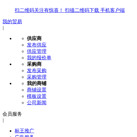
扫二维码关注有惊喜！
扫描二维码下载
手机客户端
我的贸易
|
供应商
发布供应
供应管理
我的报价单
采购商
发布采购
采购管理
我的商铺
商铺设置
模板设置
公司新闻
会员服务
|
标王推广