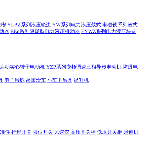
铁楔
YLBZ系列液压轮边
YW系列电力液压鼓式
电磁铁系列鼓式
动器
BEd系列隔爆型电力液压推动器
EYWZ系列电力液压块式
启动实心转子电动机
YZP系列变频调速三相异步电动机
防爆电
具
电子吊称
起重滑车
小车下吊具
提升机
准件
行程开关
限位开关
风速仪
高压开关柜
低压开关柜
起道机