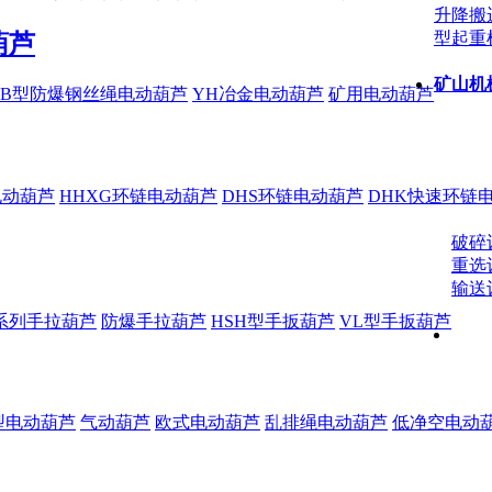
升降搬
型起重
葫芦
矿山机
HB型防爆钢丝绳电动葫芦
YH冶金电动葫芦
矿用电动葫芦
电动葫芦
HHXG环链电动葫芦
DHS环链电动葫芦
DHK快速环链
破碎
重选
输送
T系列手拉葫芦
防爆手拉葫芦
HSH型手扳葫芦
VL型手扳葫芦
型电动葫芦
气动葫芦
欧式电动葫芦
乱排绳电动葫芦
低净空电动