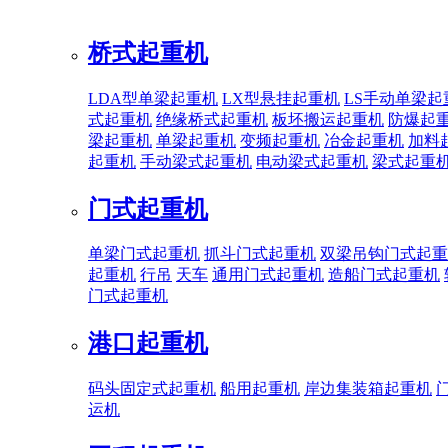
桥式起重机
LDA型单梁起重机
LX型悬挂起重机
LS手动单梁起
式起重机
绝缘桥式起重机
板坯搬运起重机
防爆起
梁起重机
单梁起重机
变频起重机
冶金起重机
加料
起重机
手动梁式起重机
电动梁式起重机
梁式起重
门式起重机
单梁门式起重机
抓斗门式起重机
双梁吊钩门式起重
起重机
行吊
天车
通用门式起重机
造船门式起重机
门式起重机
港口起重机
码头固定式起重机
船用起重机
岸边集装箱起重机
运机