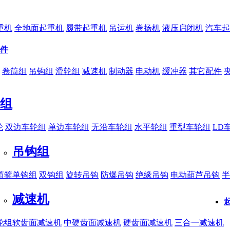
重机
全地面起重机
履带起重机
吊运机
卷扬机
液压启闭机
汽车起
件
卷筒组
吊钩组
滑轮组
减速机
制动器
电动机
缓冲器
其它配件
组
轮
双边车轮组
单边车轮组
无沿车轮组
水平轮组
重型车轮组
LD
吊钩组
筒箍
单钩组
双钩组
旋转吊钩
防爆吊钩
绝缘吊钩
电动葫芦吊钩
半
减速机
轮组
软齿面减速机
中硬齿面减速机
硬齿面减速机
三合一减速机