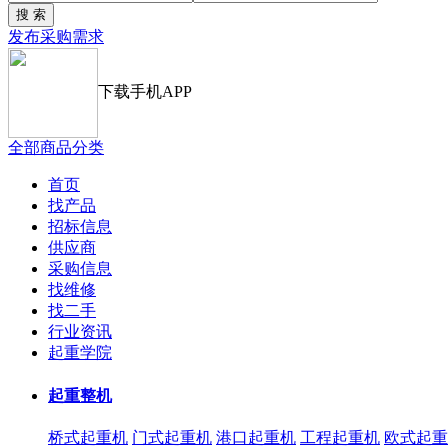
发布采购需求
下载手机APP
全部商品分类
首页
找产品
招标信息
供应商
采购信息
找维修
找二手
行业资讯
起重学院
起重整机
桥式起重机
门式起重机
港口起重机
工程起重机
欧式起重