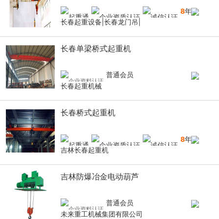
8
年
长春起重设备|长春龙门吊|
长春单梁桥式起重机
普通会员
长春起重机械
长春桥式起重机
8
年
吉林长春起重机
吉林防爆冶金电动葫芦
普通会员
未来重工机械集团有限公司