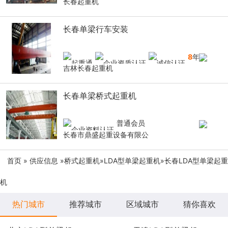
长春起重机
长春单梁行车安装
8
年
吉林长春起重机
长春单梁桥式起重机
普通会员
长春市鼎盛起重设备有限公
首页
»
供应信息
»
桥式起重机
»
LDA型单梁起重机
»长春LDA型单梁起重
机
热门城市
推荐城市
区域城市
猜你喜欢