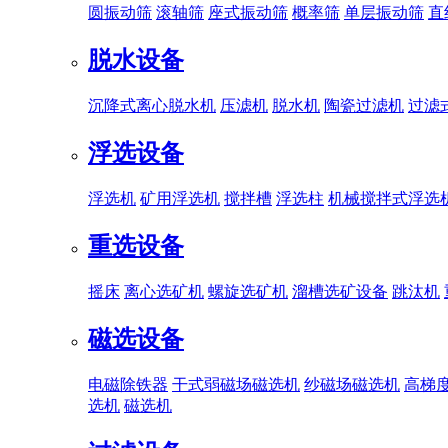
圆振动筛
滚轴筛
座式振动筛
概率筛
单层振动筛
直
脱水设备
沉降式离心脱水机
压滤机
脱水机
陶瓷过滤机
过滤
浮选设备
浮选机
矿用浮选机
搅拌槽
浮选柱
机械搅拌式浮选
重选设备
摇床
离心选矿机
螺旋选矿机
溜槽选矿设备
跳汰机
磁选设备
电磁除铁器
干式弱磁场磁选机
纱磁场磁选机
高梯
选机
磁选机