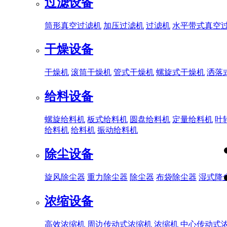
过滤设备
筒形真空过滤机
加压过滤机
过滤机
水平带式真空
干燥设备
干燥机
滚筒干燥机
管式干燥机
螺旋式干燥机
洒落
给料设备
螺旋给料机
板式给料机
圆盘给料机
定量给料机
叶
给料机
给料机
振动给料机
除尘设备
旋风除尘器
重力除尘器
除尘器
布袋除尘器
湿式降
浓缩设备
高效浓缩机
周边传动式浓缩机
浓缩机
中心传动式