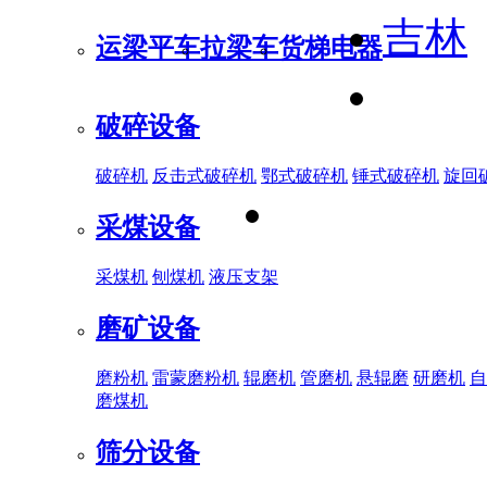
吉林
运梁平车
拉梁车
货梯电器
破碎设备
破碎机
反击式破碎机
鄂式破碎机
锤式破碎机
旋回
采煤设备
采煤机
刨煤机
液压支架
磨矿设备
磨粉机
雷蒙磨粉机
辊磨机
管磨机
悬辊磨
研磨机
自
磨煤机
筛分设备