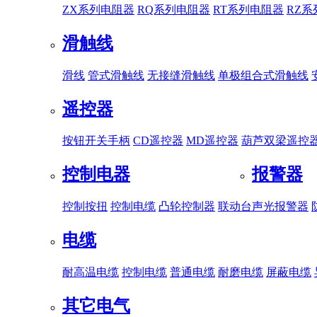
ZX系列电阻器
RQ系列电阻器
RT系列电阻器
RZ
滑触线
滑线
管式滑触线
无接缝滑触线
单极组合式滑触线
遥控器
按钮开关手柄
CD遥控器
MD遥控器
葫芦双梁遥控
控制电器
报警器
控制按扭
控制电缆
凸轮控制器
联动台
声光报警器
电缆
耐高温电缆
控制电缆
普通电缆
耐磨电缆
屏蔽电缆
其它电气