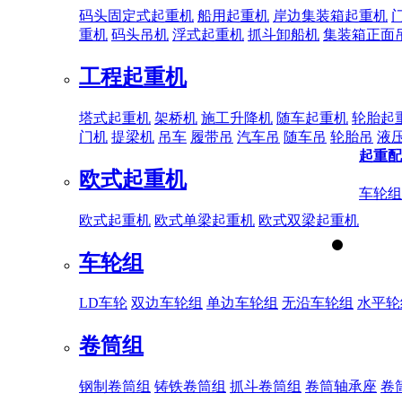
码头固定式起重机
船用起重机
岸边集装箱起重机
重机
码头吊机
浮式起重机
抓斗卸船机
集装箱正面
工程起重机
塔式起重机
架桥机
施工升降机
随车起重机
轮胎起
门机
提梁机
吊车
履带吊
汽车吊
随车吊
轮胎吊
液
起重配
欧式起重机
车轮组
欧式起重机
欧式单梁起重机
欧式双梁起重机
车轮组
LD车轮
双边车轮组
单边车轮组
无沿车轮组
水平轮
卷筒组
钢制卷筒组
铸铁卷筒组
抓斗卷筒组
卷筒轴承座
卷