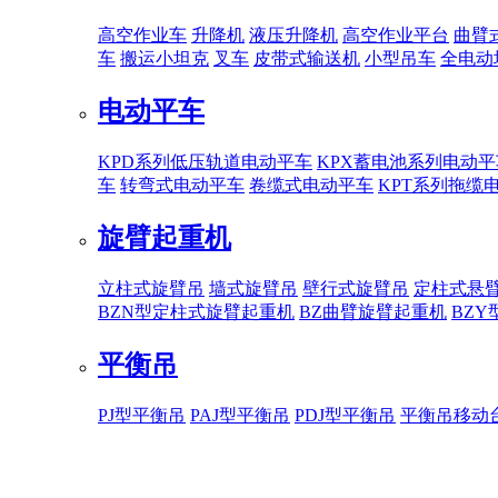
高空作业车
升降机
液压升降机
高空作业平台
曲臂
车
搬运小坦克
叉车
皮带式输送机
小型吊车
全电动
电动平车
KPD系列低压轨道电动平车
KPX蓄电池系列电动平
车
转弯式电动平车
卷缆式电动平车
KPT系列拖缆
旋臂起重机
立柱式旋臂吊
墙式旋臂吊
壁行式旋臂吊
定柱式悬
BZN型定柱式旋臂起重机
BZ曲臂旋臂起重机
BZ
平衡吊
PJ型平衡吊
PAJ型平衡吊
PDJ型平衡吊
平衡吊移动