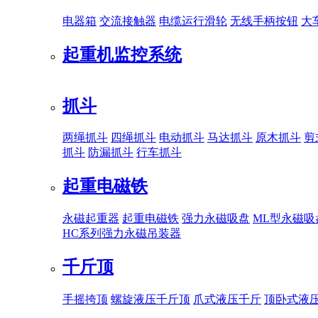
电器箱
交流接触器
电缆运行滑轮
无线手柄按钮
大
起重机监控系统
抓斗
两绳抓斗
四绳抓斗
电动抓斗
马达抓斗
原木抓斗
剪
抓斗
防漏抓斗
行车抓斗
起重电磁铁
永磁起重器
起重电磁铁
强力永磁吸盘
ML型永磁吸
HC系列强力永磁吊装器
千斤顶
手摇挎顶
螺旋液压千斤顶
爪式液压千斤
顶卧式液