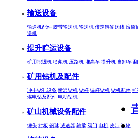
输送设备
输送机配件
胶带输送机
输送机
倍速链输送线
滚筒
送机
提升贮运设备
矿用挖掘机
喷浆机
压路机
堆高车
提升机
自卸车
翻
矿用钻机及配件
冲击钻孔设备
凿岩钻机
钻杆
锚杆钻机
钻机配件
扩
煤电钻及配件
电动钻机
矿山机械设备配件
锤头
衬板
钢球
减速器
轴承
阀门
电机
皮带
叶轮