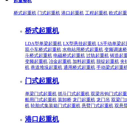
起重整机
桥式起重机
门式起重机
港口起重机
工程起重机
欧式起重
桥式起重机
LDA型单梁起重机
LX型悬挂起重机
LS手动单梁起
双小车桥式起重机
水电站用桥式起重机
变频调速桥
斗桥式起重机
电磁桥式起重机
过轨起重机
铸造起
变频起重机
冶金起重机
加料起重机
脱锭起重机
夹
机
巷道堆垛起重机
通用桥式起重机
手动梁式起重
门式起重机
单梁门式起重机
抓斗门式起重机
双梁吊钩门式起重
船用门式起重机
装卸桥
龙门起重机
龙门吊
双梁门
机
轮胎式集装箱门式起重机
悬臂门式起重机
双悬
港口起重机