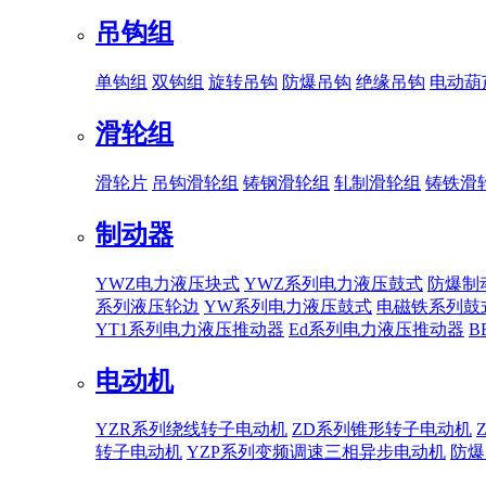
吊钩组
单钩组
双钩组
旋转吊钩
防爆吊钩
绝缘吊钩
电动葫
滑轮组
滑轮片
吊钩滑轮组
铸钢滑轮组
轧制滑轮组
铸铁滑
制动器
YWZ电力液压块式
YWZ系列电力液压鼓式
防爆制
系列液压轮边
YW系列电力液压鼓式
电磁铁系列鼓
YT1系列电力液压推动器
Ed系列电力液压推动器
B
电动机
YZR系列绕线转子电动机
ZD系列锥形转子电动机
转子电动机
YZP系列变频调速三相异步电动机
防爆