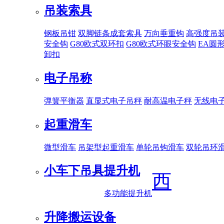
吊装索具
钢板吊钳
双脚链条成套索具
万向垂重钩
高强度吊
安全钩
G80欧式双环扣
G80欧式环眼安全钩
EA圆
卸扣
电子吊称
弹簧平衡器
直显式电子吊秤
耐高温电子秤
无线电
起重滑车
微型滑车
吊架型起重滑车
单轮吊钩滑车
双轮吊环
小车下吊具
提升机
西
多功能提升机
升降搬运设备