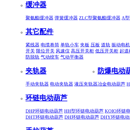
缓冲器
聚氨酯缓冲器
弹簧缓冲器
ZLC型聚氨酯缓冲器
A
其它配件
紧线器
电缆卷筒
单轨小车
夹板
压板
道轨
振动电机
开关
限位开关
风速仪
高压开关柜
低压开关柜
起道
防脱轨
气动绞车
气动平衡器
夹轨器
防爆电动
手动夹轨器
电动夹轨器
液压夹轨器
冶金电动葫芦
环链电动葫芦
DHP环链电动葫芦
HH型环链电动葫芦
KOIO环链
DHT环链电动葫芦
DH环链电动葫芦
DHY环链电