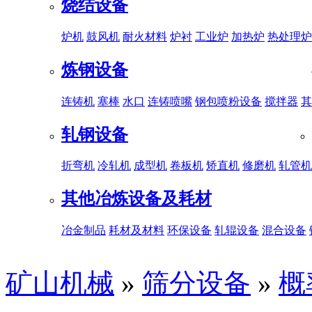
烧结设备
炉机
鼓风机
耐火材料
炉衬
工业炉
加热炉
热处理炉
炼钢设备
连铸机
塞棒
水口
连铸喷嘴
钢包喷粉设备
搅拌器
其
轧钢设备
折弯机
冷轧机
成型机
卷板机
矫直机
修磨机
轧管机
其他冶炼设备及耗材
冶金制品
耗材及材料
环保设备
轧辊设备
混合设备
矿山机械
»
筛分设备
»
概