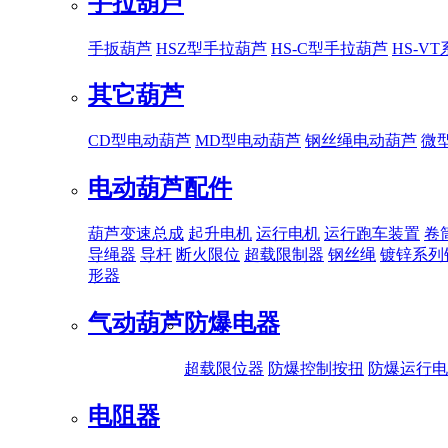
手拉葫芦
手扳葫芦
HSZ型手拉葫芦
HS-C型手拉葫芦
HS-V
其它葫芦
CD型电动葫芦
MD型电动葫芦
钢丝绳电动葫芦
微
电动葫芦配件
葫芦变速总成
起升电机
运行电机
运行跑车装置
卷
导绳器
导杆
断火限位
超载限制器
钢丝绳
镀锌系列
形器
气动葫芦
防爆电器
超载限位器
防爆控制按扭
防爆运行电
电阻器