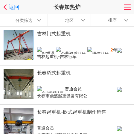
返回
长春加热炉
排序
分类筛选
地区
吉林门式起重机
2
年
吉林起重机-吉林行车
长春桥式起重机
普通会员
长春市鼎盛起重设备有限公
长春起重机-欧式起重机制作销售
普通会员