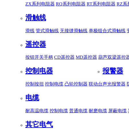
ZX系列电阻器
RQ系列电阻器
RT系列电阻器
RZ
滑触线
滑线
管式滑触线
无接缝滑触线
单极组合式滑触线
遥控器
按钮开关手柄
CD遥控器
MD遥控器
葫芦双梁遥控
控制电器
报警器
控制按扭
控制电缆
凸轮控制器
联动台
声光报警器
电缆
耐高温电缆
控制电缆
普通电缆
耐磨电缆
屏蔽电缆
其它电气