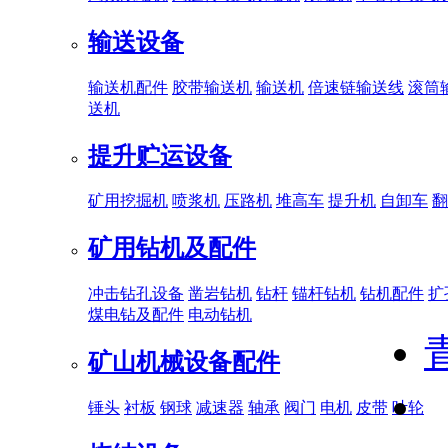
输送设备
输送机配件
胶带输送机
输送机
倍速链输送线
滚筒
送机
提升贮运设备
矿用挖掘机
喷浆机
压路机
堆高车
提升机
自卸车
翻
矿用钻机及配件
冲击钻孔设备
凿岩钻机
钻杆
锚杆钻机
钻机配件
扩
煤电钻及配件
电动钻机
矿山机械设备配件
锤头
衬板
钢球
减速器
轴承
阀门
电机
皮带
叶轮