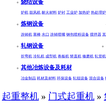
烧结设备
炉机
鼓风机
耐火材料
炉衬
工业炉
加热炉
热处理炉
炼钢设备
连铸机
塞棒
水口
连铸喷嘴
钢包喷粉设备
搅拌器
其
轧钢设备
折弯机
冷轧机
成型机
卷板机
矫直机
修磨机
轧管机
其他冶炼设备及耗材
冶金制品
耗材及材料
环保设备
轧辊设备
混合设备
起重整机
»
门式起重机
»