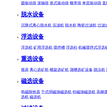
圆振动筛
滚轴筛
座式振动筛
概率筛
单层振动筛
直
脱水设备
沉降式离心脱水机
压滤机
脱水机
陶瓷过滤机
过滤
浮选设备
浮选机
矿用浮选机
搅拌槽
浮选柱
机械搅拌式浮选
重选设备
摇床
离心选矿机
螺旋选矿机
溜槽选矿设备
跳汰机
磁选设备
电磁除铁器
干式弱磁场磁选机
纱磁场磁选机
高梯
选机
磁选机