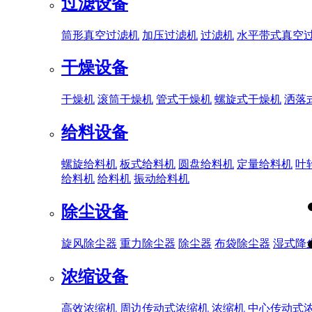
过滤设备
筒形真空过滤机
加压过滤机
过滤机
水平带式真空
干燥设备
干燥机
滚筒干燥机
管式干燥机
螺旋式干燥机
洒落
给料设备
螺旋给料机
板式给料机
圆盘给料机
定量给料机
叶
给料机
给料机
振动给料机
除尘设备
旋风除尘器
重力除尘器
除尘器
布袋除尘器
湿式降
浓缩设备
高效浓缩机
周边传动式浓缩机
浓缩机
中心传动式