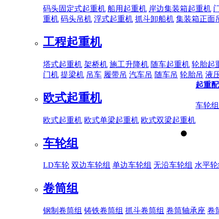
码头固定式起重机
船用起重机
岸边集装箱起重机
重机
码头吊机
浮式起重机
抓斗卸船机
集装箱正面
工程起重机
塔式起重机
架桥机
施工升降机
随车起重机
轮胎起
门机
提梁机
吊车
履带吊
汽车吊
随车吊
轮胎吊
液
起重配
欧式起重机
车轮组
欧式起重机
欧式单梁起重机
欧式双梁起重机
车轮组
LD车轮
双边车轮组
单边车轮组
无沿车轮组
水平轮
卷筒组
钢制卷筒组
铸铁卷筒组
抓斗卷筒组
卷筒轴承座
卷