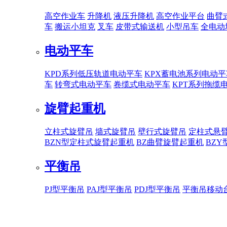
高空作业车
升降机
液压升降机
高空作业平台
曲臂
车
搬运小坦克
叉车
皮带式输送机
小型吊车
全电动
电动平车
KPD系列低压轨道电动平车
KPX蓄电池系列电动平
车
转弯式电动平车
卷缆式电动平车
KPT系列拖缆
旋臂起重机
立柱式旋臂吊
墙式旋臂吊
壁行式旋臂吊
定柱式悬
BZN型定柱式旋臂起重机
BZ曲臂旋臂起重机
BZ
平衡吊
PJ型平衡吊
PAJ型平衡吊
PDJ型平衡吊
平衡吊移动