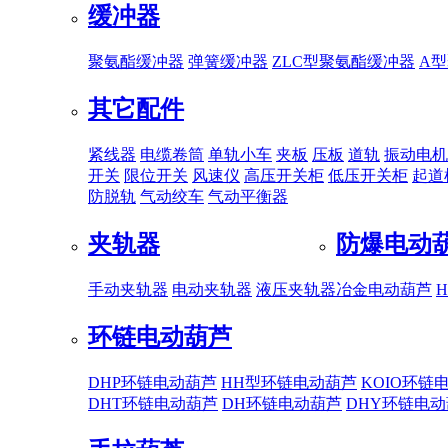
缓冲器
聚氨酯缓冲器
弹簧缓冲器
ZLC型聚氨酯缓冲器
A
其它配件
紧线器
电缆卷筒
单轨小车
夹板
压板
道轨
振动电机
开关
限位开关
风速仪
高压开关柜
低压开关柜
起道
防脱轨
气动绞车
气动平衡器
夹轨器
防爆电动
手动夹轨器
电动夹轨器
液压夹轨器
冶金电动葫芦
环链电动葫芦
DHP环链电动葫芦
HH型环链电动葫芦
KOIO环链
DHT环链电动葫芦
DH环链电动葫芦
DHY环链电