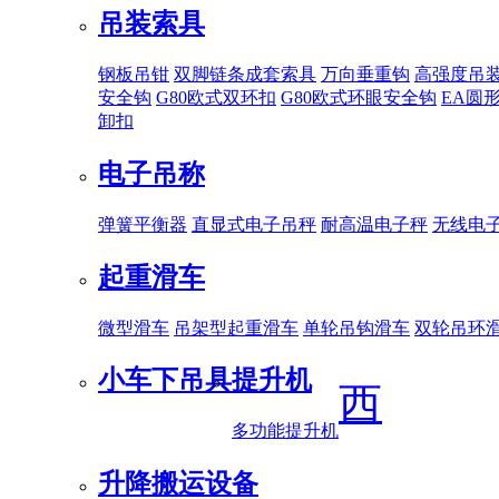
吊装索具
钢板吊钳
双脚链条成套索具
万向垂重钩
高强度吊
安全钩
G80欧式双环扣
G80欧式环眼安全钩
EA圆
卸扣
电子吊称
弹簧平衡器
直显式电子吊秤
耐高温电子秤
无线电
起重滑车
微型滑车
吊架型起重滑车
单轮吊钩滑车
双轮吊环
小车下吊具
提升机
西
多功能提升机
升降搬运设备