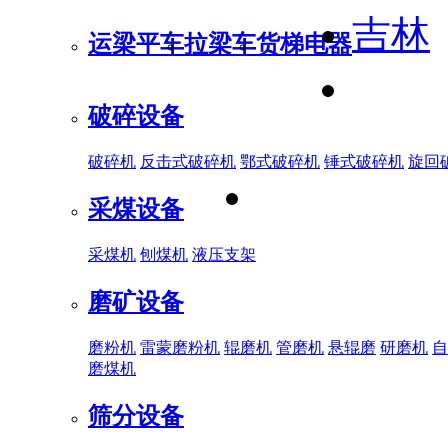
吉林
运梁平车
拉梁车
货梯电器
破碎设备
破碎机
反击式破碎机
鄂式破碎机
锤式破碎机
旋回
采煤设备
采煤机
刨煤机
液压支架
磨矿设备
磨粉机
雷蒙磨粉机
辊磨机
管磨机
悬辊磨
研磨机
自
磨煤机
筛分设备