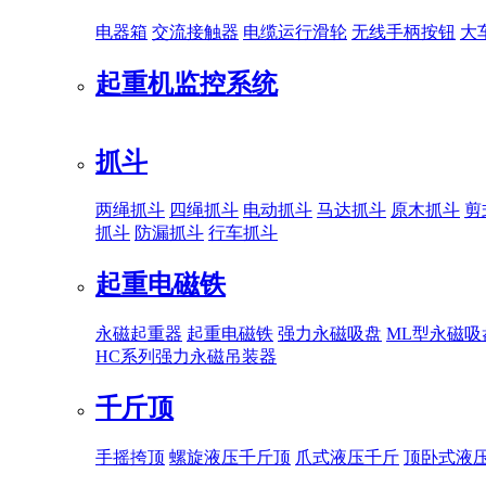
电器箱
交流接触器
电缆运行滑轮
无线手柄按钮
大
起重机监控系统
抓斗
两绳抓斗
四绳抓斗
电动抓斗
马达抓斗
原木抓斗
剪
抓斗
防漏抓斗
行车抓斗
起重电磁铁
永磁起重器
起重电磁铁
强力永磁吸盘
ML型永磁吸
HC系列强力永磁吊装器
千斤顶
手摇挎顶
螺旋液压千斤顶
爪式液压千斤
顶卧式液