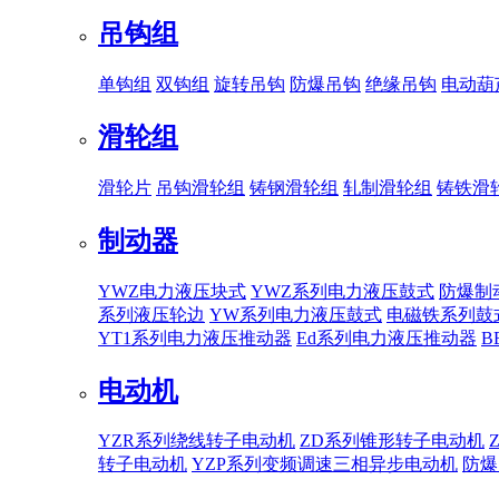
吊钩组
单钩组
双钩组
旋转吊钩
防爆吊钩
绝缘吊钩
电动葫
滑轮组
滑轮片
吊钩滑轮组
铸钢滑轮组
轧制滑轮组
铸铁滑
制动器
YWZ电力液压块式
YWZ系列电力液压鼓式
防爆制
系列液压轮边
YW系列电力液压鼓式
电磁铁系列鼓
YT1系列电力液压推动器
Ed系列电力液压推动器
B
电动机
YZR系列绕线转子电动机
ZD系列锥形转子电动机
转子电动机
YZP系列变频调速三相异步电动机
防爆