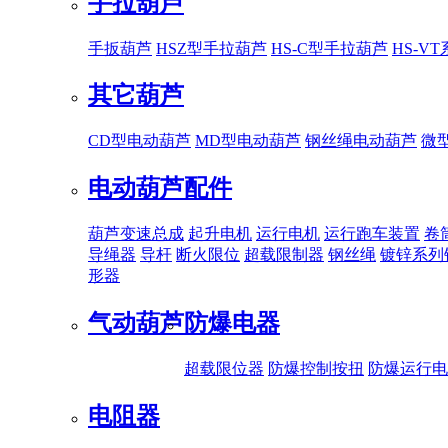
手拉葫芦
手扳葫芦
HSZ型手拉葫芦
HS-C型手拉葫芦
HS-V
其它葫芦
CD型电动葫芦
MD型电动葫芦
钢丝绳电动葫芦
微
电动葫芦配件
葫芦变速总成
起升电机
运行电机
运行跑车装置
卷
导绳器
导杆
断火限位
超载限制器
钢丝绳
镀锌系列
形器
气动葫芦
防爆电器
超载限位器
防爆控制按扭
防爆运行电
电阻器