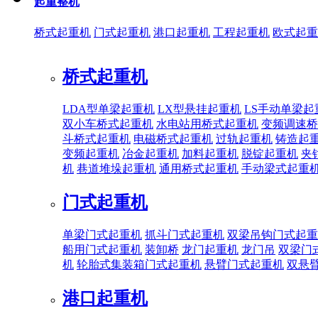
起重整机
桥式起重机
门式起重机
港口起重机
工程起重机
欧式起重
桥式起重机
LDA型单梁起重机
LX型悬挂起重机
LS手动单梁起
双小车桥式起重机
水电站用桥式起重机
变频调速桥
斗桥式起重机
电磁桥式起重机
过轨起重机
铸造起
变频起重机
冶金起重机
加料起重机
脱锭起重机
夹
机
巷道堆垛起重机
通用桥式起重机
手动梁式起重
门式起重机
单梁门式起重机
抓斗门式起重机
双梁吊钩门式起重
船用门式起重机
装卸桥
龙门起重机
龙门吊
双梁门
机
轮胎式集装箱门式起重机
悬臂门式起重机
双悬
港口起重机