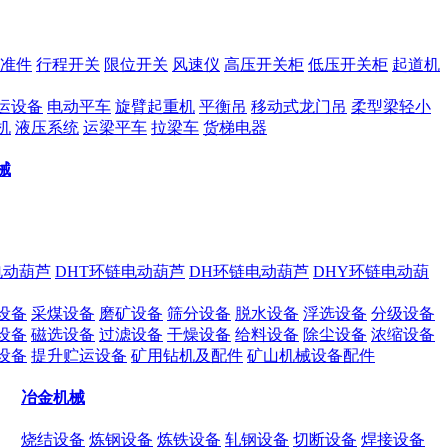
准件
行程开关
限位开关
风速仪
高压开关柜
低压开关柜
起道机
运设备
电动平车
旋臂起重机
平衡吊
移动式龙门吊
柔型梁轻小
机
液压系统
运梁平车
拉梁车
货梯电器
械
电动葫芦
DHT环链电动葫芦
DH环链电动葫芦
DHY环链电动葫
设备
采煤设备
磨矿设备
筛分设备
脱水设备
浮选设备
分级设备
设备
磁选设备
过滤设备
干燥设备
给料设备
除尘设备
浓缩设备
设备
提升贮运设备
矿用钻机及配件
矿山机械设备配件
冶金机械
烧结设备
炼钢设备
炼铁设备
轧钢设备
切断设备
焊接设备