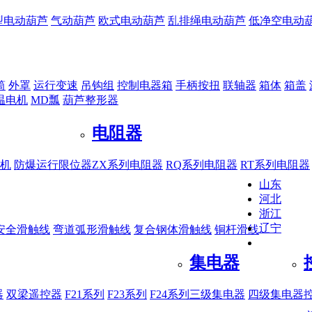
型电动葫芦
气动葫芦
欧式电动葫芦
乱排绳电动葫芦
低净空电动
筒
外罩
运行变速
吊钩组
控制电器箱
手柄按扭
联轴器
箱体
箱盖
温电机
MD瓢
葫芦整形器
电阻器
机
防爆运行限位器
ZX系列电阻器
RQ系列电阻器
RT系列电阻器
山东
河北
浙江
辽宁
安全滑触线
弯道弧形滑触线
复合钢体滑触线
铜杆滑线
集电器
器
双梁遥控器
F21系列
F23系列
F24系列
三级集电器
四级集电器