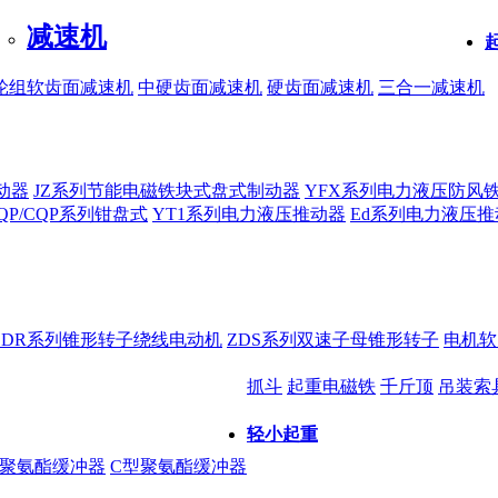
减速机
轮组
软齿面减速机
中硬齿面减速机
硬齿面减速机
三合一减速机
动器
JZ系列节能电磁铁块式盘式制动器
YFX系列电力液压防风
QP/CQP系列钳盘式
YT1系列电力液压推动器
Ed系列电力液压推
ZDR系列锥形转子绕线电动机
ZDS系列双速子母锥形转子
电机软
抓斗
起重电磁铁
千斤顶
吊装索
轻小起重
型聚氨酯缓冲器
C型聚氨酯缓冲器