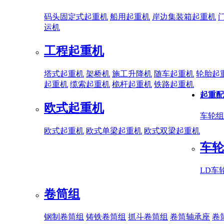
码头固定式起重机
船用起重机
岸边集装箱起重机
运机
工程起重机
塔式起重机
架桥机
施工升降机
随车起重机
轮胎起
起重机
缆索起重机
桅杆起重机
铁路起重机
起重配
欧式起重机
车轮组
欧式起重机
欧式单梁起重机
欧式双梁起重机
车轮
LD车
卷筒组
钢制卷筒组
铸铁卷筒组
抓斗卷筒组
卷筒轴承座
卷