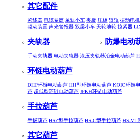
其它配件
紧线器
电缆卷筒
单轨小车
夹板
压板
道轨
振动电机
驱动装置
声光警报器
双梁小车
天轮地轮
拉紧器
L
夹轨器
防爆电动
手动夹轨器
电动夹轨器
液压夹轨器
冶金电动葫芦
环链电动葫芦
DHP环链电动葫芦
HH型环链电动葫芦
KOIO环链
芦
超低型环链电动葫芦
JPKH环链电动葫芦
手拉葫芦
手扳葫芦
HSZ型手拉葫芦
HS-C型手拉葫芦
HS-V
其它葫芦