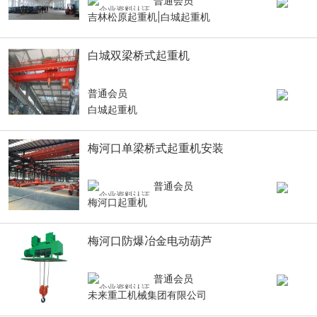
普通会员
吉林松原起重机|白城起重机
白城双梁桥式起重机
普通会员
白城起重机
梅河口单梁桥式起重机安装
普通会员
梅河口起重机
梅河口防爆冶金电动葫芦
普通会员
未来重工机械集团有限公司