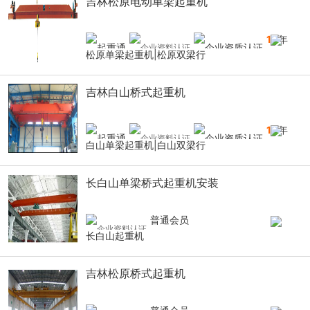
吉林松原电动单梁起重机
10
年
松原单梁起重机|松原双梁行
吉林白山桥式起重机
10
年
白山单梁起重机|白山双梁行
长白山单梁桥式起重机安装
普通会员
长白山起重机
吉林松原桥式起重机