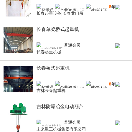
8
年
长春起重设备|长春龙门吊|
长春单梁桥式起重机
普通会员
长春起重机械
长春桥式起重机
8
年
吉林长春起重机
吉林防爆冶金电动葫芦
普通会员
未来重工机械集团有限公司