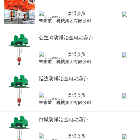
普通会员
未来重工机械集团有限公司
公主岭防爆冶金电动葫芦
普通会员
未来重工机械集团有限公司
延边防爆冶金电动葫芦
普通会员
未来重工机械集团有限公司
白城防爆冶金电动葫芦
普通会员