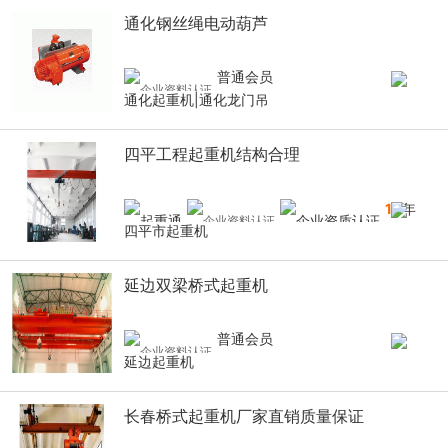
通化钢丝绳电动葫芦
普通会员
通化起重机|通化龙门吊
四平工程起重机结构合理
10
年
四平市起重机
延边双梁桥式起重机
普通会员
延边起重机
长春桥式起重机厂家直销质量保证