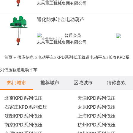
未来重工机械集团有限公司
通化防爆冶金电动葫芦
普通会员
未来重工机械集团有限公司
首页
»
供应信息
»
电动平车
»
KPD系列低压轨道电动平车
»长春KPD系
列低压轨道电动平车
热门城市
推荐城市
区域城市
猜你喜欢
北京KPD系列低压
天津KPD系列低压
石家庄KPD系列低压
太原KPD系列低压
沈阳KPD系列低压
上海KPD系列低压
南京KPD系列低压
杭州KPD系列低压