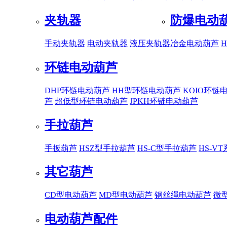
夹轨器
防爆电动
手动夹轨器
电动夹轨器
液压夹轨器
冶金电动葫芦
环链电动葫芦
DHP环链电动葫芦
HH型环链电动葫芦
KOIO环链
芦
超低型环链电动葫芦
JPKH环链电动葫芦
手拉葫芦
手扳葫芦
HSZ型手拉葫芦
HS-C型手拉葫芦
HS-V
其它葫芦
CD型电动葫芦
MD型电动葫芦
钢丝绳电动葫芦
微
电动葫芦配件