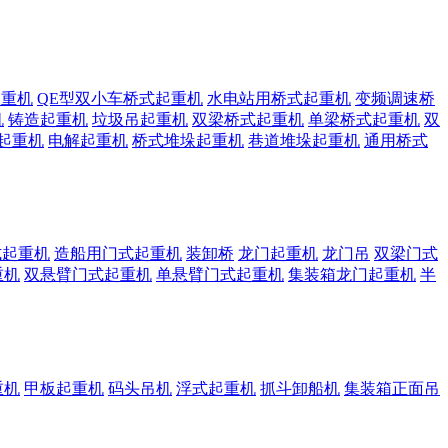
起重机
QE型双小车桥式起重机
水电站用桥式起重机
变频调速桥
机
铸造起重机
垃圾吊起重机
双梁桥式起重机
单梁桥式起重机
双
起重机
电解起重机
桥式堆垛起重机
巷道堆垛起重机
通用桥式
式起重机
造船用门式起重机
装卸桥
龙门起重机
龙门吊
双梁门式
重机
双悬臂门式起重机
单悬臂门式起重机
集装箱龙门起重机
半
重机
甲板起重机
码头吊机
浮式起重机
抓斗卸船机
集装箱正面吊