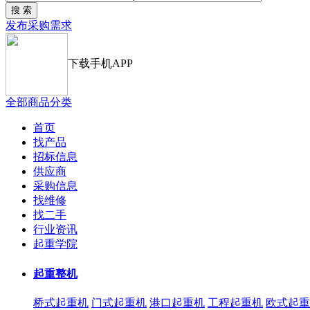
发布采购需求
下载手机APP
全部商品分类
首页
找产品
招标信息
供应商
采购信息
找维修
找二手
行业资讯
起重学院
起重整机
桥式起重机
门式起重机
港口起重机
工程起重机
欧式起重