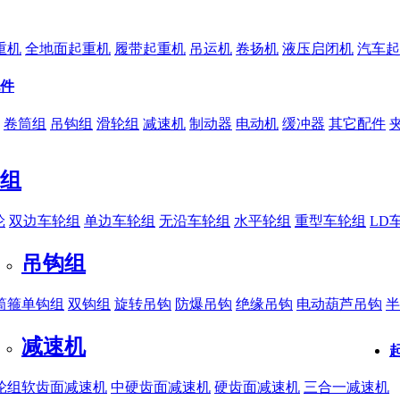
重机
全地面起重机
履带起重机
吊运机
卷扬机
液压启闭机
汽车起
件
卷筒组
吊钩组
滑轮组
减速机
制动器
电动机
缓冲器
其它配件
组
轮
双边车轮组
单边车轮组
无沿车轮组
水平轮组
重型车轮组
LD
吊钩组
筒箍
单钩组
双钩组
旋转吊钩
防爆吊钩
绝缘吊钩
电动葫芦吊钩
半
减速机
轮组
软齿面减速机
中硬齿面减速机
硬齿面减速机
三合一减速机