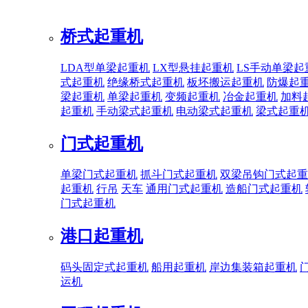
桥式起重机
LDA型单梁起重机
LX型悬挂起重机
LS手动单梁起
式起重机
绝缘桥式起重机
板坯搬运起重机
防爆起
梁起重机
单梁起重机
变频起重机
冶金起重机
加料
起重机
手动梁式起重机
电动梁式起重机
梁式起重
门式起重机
单梁门式起重机
抓斗门式起重机
双梁吊钩门式起重
起重机
行吊
天车
通用门式起重机
造船门式起重机
门式起重机
港口起重机
码头固定式起重机
船用起重机
岸边集装箱起重机
运机