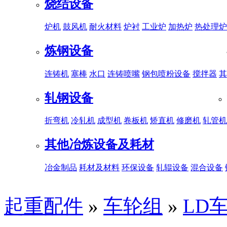
烧结设备
炉机
鼓风机
耐火材料
炉衬
工业炉
加热炉
热处理炉
炼钢设备
连铸机
塞棒
水口
连铸喷嘴
钢包喷粉设备
搅拌器
其
轧钢设备
折弯机
冷轧机
成型机
卷板机
矫直机
修磨机
轧管机
其他冶炼设备及耗材
冶金制品
耗材及材料
环保设备
轧辊设备
混合设备
起重配件
»
车轮组
»
LD