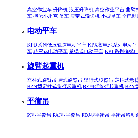
高空作业车
升降机
液压升降机
高空作业平台
曲臂
车
搬运小坦克
叉车
皮带式输送机
小型吊车
全电动
电动平车
KPD系列低压轨道电动平车
KPX蓄电池系列电动平
车
转弯式电动平车
卷缆式电动平车
KPT系列拖缆
旋臂起重机
立柱式旋臂吊
墙式旋臂吊
壁行式旋臂吊
定柱式悬
BZN型定柱式旋臂起重机
BZ曲臂旋臂起重机
BZ
平衡吊
PJ型平衡吊
PAJ型平衡吊
PDJ型平衡吊
平衡吊移动