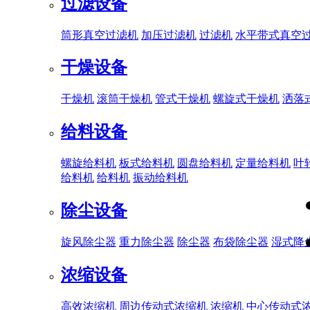
过滤设备
筒形真空过滤机
加压过滤机
过滤机
水平带式真空
干燥设备
干燥机
滚筒干燥机
管式干燥机
螺旋式干燥机
洒落
给料设备
螺旋给料机
板式给料机
圆盘给料机
定量给料机
叶
给料机
给料机
振动给料机
除尘设备
旋风除尘器
重力除尘器
除尘器
布袋除尘器
湿式降
浓缩设备
高效浓缩机
周边传动式浓缩机
浓缩机
中心传动式