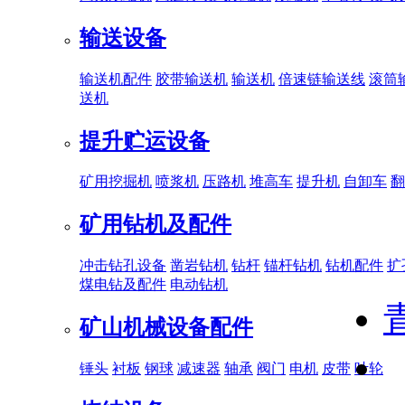
输送设备
输送机配件
胶带输送机
输送机
倍速链输送线
滚筒
送机
提升贮运设备
矿用挖掘机
喷浆机
压路机
堆高车
提升机
自卸车
翻
矿用钻机及配件
冲击钻孔设备
凿岩钻机
钻杆
锚杆钻机
钻机配件
扩
煤电钻及配件
电动钻机
矿山机械设备配件
锤头
衬板
钢球
减速器
轴承
阀门
电机
皮带
叶轮