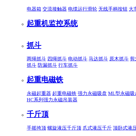
电器箱
交流接触器
电缆运行滑轮
无线手柄按钮
大
起重机监控系统
抓斗
两绳抓斗
四绳抓斗
电动抓斗
马达抓斗
原木抓斗
剪
抓斗
防漏抓斗
行车抓斗
起重电磁铁
永磁起重器
起重电磁铁
强力永磁吸盘
ML型永磁吸
HC系列强力永磁吊装器
千斤顶
手摇挎顶
螺旋液压千斤顶
爪式液压千斤
顶卧式液