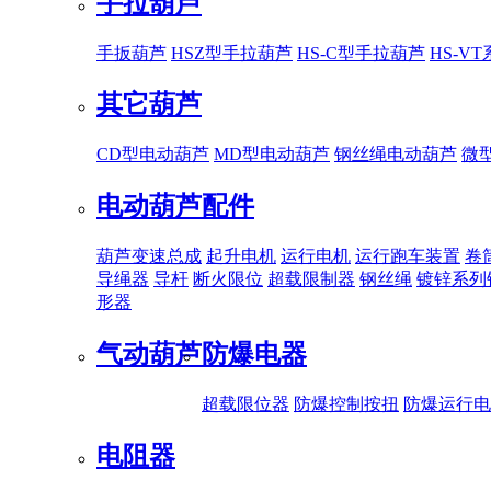
手拉葫芦
手扳葫芦
HSZ型手拉葫芦
HS-C型手拉葫芦
HS-V
其它葫芦
CD型电动葫芦
MD型电动葫芦
钢丝绳电动葫芦
微
电动葫芦配件
葫芦变速总成
起升电机
运行电机
运行跑车装置
卷
导绳器
导杆
断火限位
超载限制器
钢丝绳
镀锌系列
形器
气动葫芦
防爆电器
超载限位器
防爆控制按扭
防爆运行电
电阻器