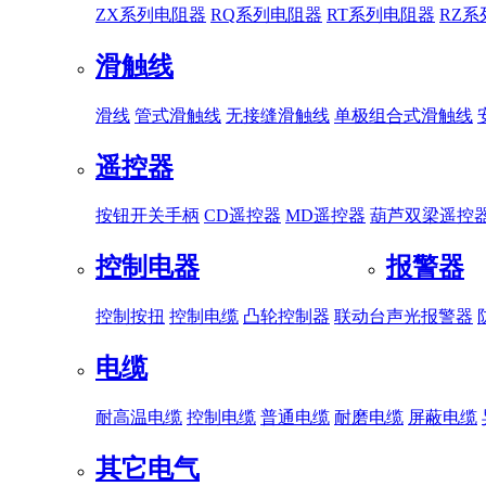
ZX系列电阻器
RQ系列电阻器
RT系列电阻器
RZ
滑触线
滑线
管式滑触线
无接缝滑触线
单极组合式滑触线
遥控器
按钮开关手柄
CD遥控器
MD遥控器
葫芦双梁遥控
控制电器
报警器
控制按扭
控制电缆
凸轮控制器
联动台
声光报警器
电缆
耐高温电缆
控制电缆
普通电缆
耐磨电缆
屏蔽电缆
其它电气