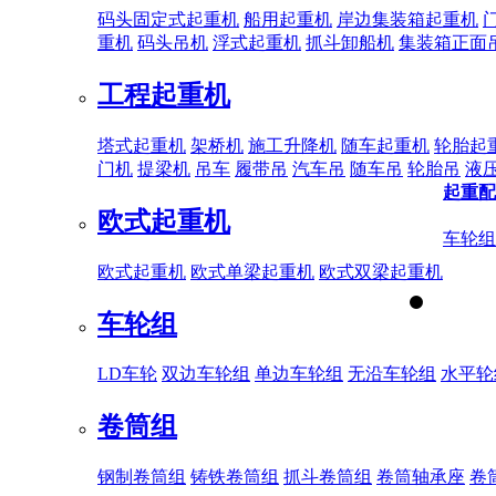
码头固定式起重机
船用起重机
岸边集装箱起重机
重机
码头吊机
浮式起重机
抓斗卸船机
集装箱正面
工程起重机
塔式起重机
架桥机
施工升降机
随车起重机
轮胎起
门机
提梁机
吊车
履带吊
汽车吊
随车吊
轮胎吊
液
起重配
欧式起重机
车轮组
欧式起重机
欧式单梁起重机
欧式双梁起重机
车轮组
LD车轮
双边车轮组
单边车轮组
无沿车轮组
水平轮
卷筒组
钢制卷筒组
铸铁卷筒组
抓斗卷筒组
卷筒轴承座
卷