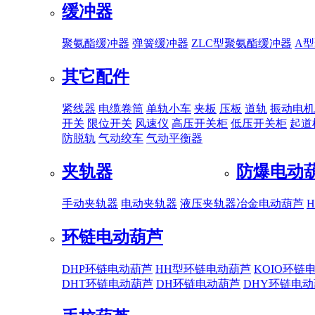
缓冲器
聚氨酯缓冲器
弹簧缓冲器
ZLC型聚氨酯缓冲器
A
其它配件
紧线器
电缆卷筒
单轨小车
夹板
压板
道轨
振动电机
开关
限位开关
风速仪
高压开关柜
低压开关柜
起道
防脱轨
气动绞车
气动平衡器
夹轨器
防爆电动
手动夹轨器
电动夹轨器
液压夹轨器
冶金电动葫芦
环链电动葫芦
DHP环链电动葫芦
HH型环链电动葫芦
KOIO环链
DHT环链电动葫芦
DH环链电动葫芦
DHY环链电