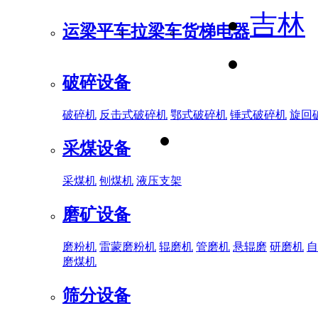
吉林
运梁平车
拉梁车
货梯电器
破碎设备
破碎机
反击式破碎机
鄂式破碎机
锤式破碎机
旋回
采煤设备
采煤机
刨煤机
液压支架
磨矿设备
磨粉机
雷蒙磨粉机
辊磨机
管磨机
悬辊磨
研磨机
自
磨煤机
筛分设备