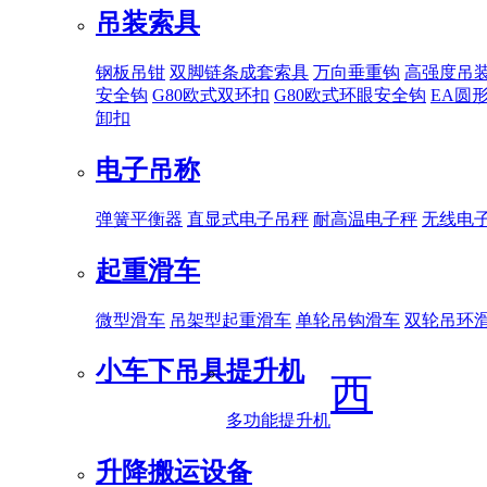
吊装索具
钢板吊钳
双脚链条成套索具
万向垂重钩
高强度吊
安全钩
G80欧式双环扣
G80欧式环眼安全钩
EA圆
卸扣
电子吊称
弹簧平衡器
直显式电子吊秤
耐高温电子秤
无线电
起重滑车
微型滑车
吊架型起重滑车
单轮吊钩滑车
双轮吊环
小车下吊具
提升机
西
多功能提升机
升降搬运设备