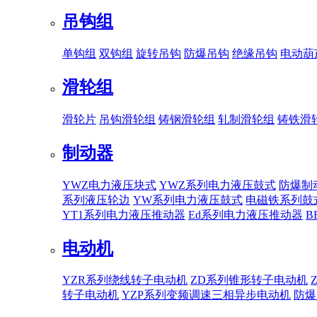
吊钩组
单钩组
双钩组
旋转吊钩
防爆吊钩
绝缘吊钩
电动葫
滑轮组
滑轮片
吊钩滑轮组
铸钢滑轮组
轧制滑轮组
铸铁滑
制动器
YWZ电力液压块式
YWZ系列电力液压鼓式
防爆制
系列液压轮边
YW系列电力液压鼓式
电磁铁系列鼓
YT1系列电力液压推动器
Ed系列电力液压推动器
B
电动机
YZR系列绕线转子电动机
ZD系列锥形转子电动机
转子电动机
YZP系列变频调速三相异步电动机
防爆