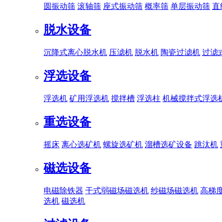
圆振动筛
滚轴筛
座式振动筛
概率筛
单层振动筛
直
脱水设备
沉降式离心脱水机
压滤机
脱水机
陶瓷过滤机
过滤
浮选设备
浮选机
矿用浮选机
搅拌槽
浮选柱
机械搅拌式浮选
重选设备
摇床
离心选矿机
螺旋选矿机
溜槽选矿设备
跳汰机
磁选设备
电磁除铁器
干式弱磁场磁选机
纱磁场磁选机
高梯
选机
磁选机