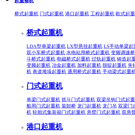
起重整机
桥式起重机
门式起重机
港口起重机
工程起重机
欧式起重
桥式起重机
LDA型单梁起重机
LX型悬挂起重机
LS手动单梁起
双小车桥式起重机
水电站用桥式起重机
变频调速桥
斗桥式起重机
电磁桥式起重机
过轨起重机
铸造起
变频起重机
冶金起重机
加料起重机
脱锭起重机
夹
机
巷道堆垛起重机
通用桥式起重机
手动梁式起重
门式起重机
单梁门式起重机
抓斗门式起重机
双梁吊钩门式起重
船用门式起重机
装卸桥
龙门起重机
龙门吊
双梁门
机
轮胎式集装箱门式起重机
悬臂门式起重机
双悬
港口起重机