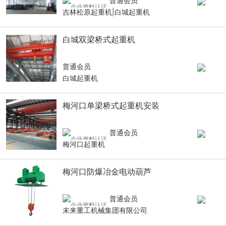
普通会员
吉林松原起重机|白城起重机
白城双梁桥式起重机
普通会员
白城起重机
梅河口单梁桥式起重机安装
普通会员
梅河口起重机
梅河口防爆冶金电动葫芦
普通会员
未来重工机械集团有限公司