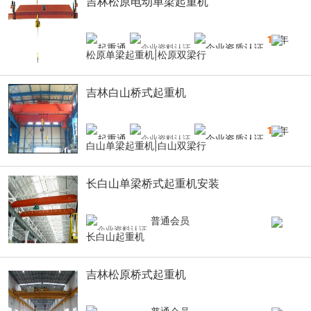
吉林松原电动单梁起重机
10
年
松原单梁起重机|松原双梁行
吉林白山桥式起重机
10
年
白山单梁起重机|白山双梁行
长白山单梁桥式起重机安装
普通会员
长白山起重机
吉林松原桥式起重机