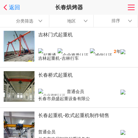
返回
长春烘烤器
排序
分类筛选
地区
吉林门式起重机
2
年
吉林起重机-吉林行车
长春桥式起重机
普通会员
长春市鼎盛起重设备有限公
长春起重机-欧式起重机制作销售
普通会员