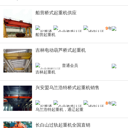
船营桥式起重机供应
9
年
船营起重机
吉林电动葫芦桥式起重机
普通会员
吉林起重机
兴安盟乌兰浩特桥式起重机销售
8
年
乌兰浩特起重机，通辽起重
长白山过轨起重机全国直销