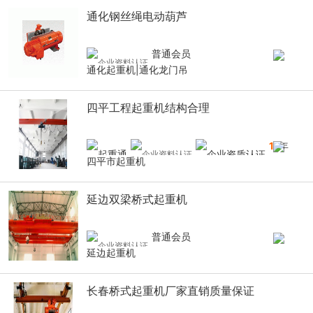
通化钢丝绳电动葫芦
普通会员
通化起重机|通化龙门吊
四平工程起重机结构合理
11
年
四平市起重机
延边双梁桥式起重机
普通会员
延边起重机
长春桥式起重机厂家直销质量保证