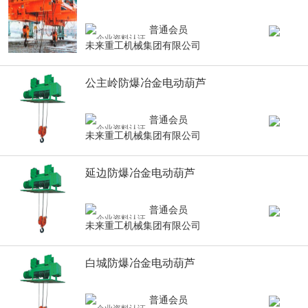
普通会员
未来重工机械集团有限公司
公主岭防爆冶金电动葫芦
普通会员
未来重工机械集团有限公司
延边防爆冶金电动葫芦
普通会员
未来重工机械集团有限公司
白城防爆冶金电动葫芦
普通会员