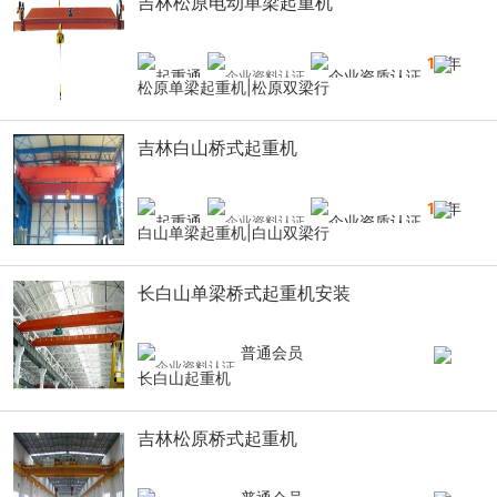
吉林松原电动单梁起重机
10
年
松原单梁起重机|松原双梁行
吉林白山桥式起重机
10
年
白山单梁起重机|白山双梁行
长白山单梁桥式起重机安装
普通会员
长白山起重机
吉林松原桥式起重机