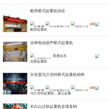
船营桥式起重机供应
9
年
船营起重机
吉林电动葫芦桥式起重机
普通会员
吉林起重机
兴安盟乌兰浩特桥式起重机销售
8
年
乌兰浩特起重机，通辽起重
长白山过轨起重机全国直销