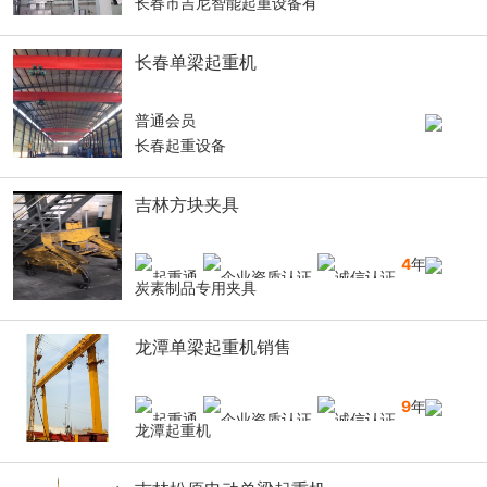
长春市吉尼智能起重设备有
长春单梁起重机
普通会员
长春起重设备
吉林方块夹具
4
年
炭素制品专用夹具
龙潭单梁起重机销售
9
年
龙潭起重机