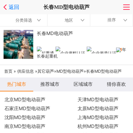
返回
长春MD型电动葫芦
排序
分类筛选
地区
长春MD电动葫芦
11
年
长春起重机
首页
»
供应信息
»
其它葫芦
»
MD型电动葫芦
»长春MD型电动葫芦
热门城市
推荐城市
区域城市
猜你喜欢
北京MD型电动葫芦
天津MD型电动葫芦
石家庄MD型电动葫芦
太原MD型电动葫芦
沈阳MD型电动葫芦
上海MD型电动葫芦
南京MD型电动葫芦
杭州MD型电动葫芦