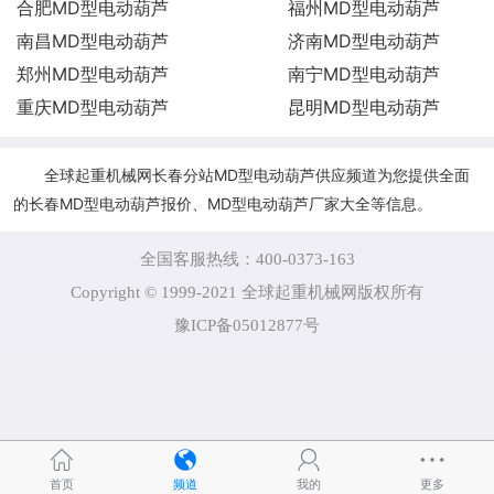
合肥MD型电动葫芦
福州MD型电动葫芦
南昌MD型电动葫芦
济南MD型电动葫芦
郑州MD型电动葫芦
南宁MD型电动葫芦
重庆MD型电动葫芦
昆明MD型电动葫芦
全球起重机械网长春分站MD型电动葫芦供应频道为您提供全面
的长春MD型电动葫芦报价、MD型电动葫芦厂家大全等信息。
全国客服热线：400-0373-163
Copyright © 1999-2021 全球起重机械网版权所有
豫ICP备05012877号
首页
频道
我的
更多