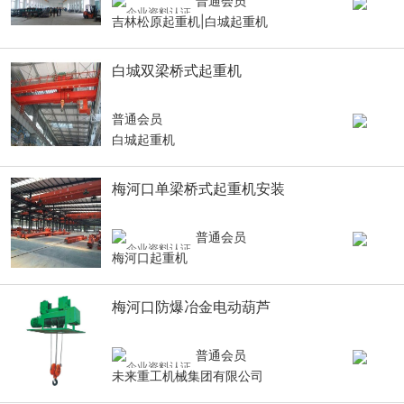
普通会员
吉林松原起重机|白城起重机
白城双梁桥式起重机
普通会员
白城起重机
梅河口单梁桥式起重机安装
普通会员
梅河口起重机
梅河口防爆冶金电动葫芦
普通会员
未来重工机械集团有限公司