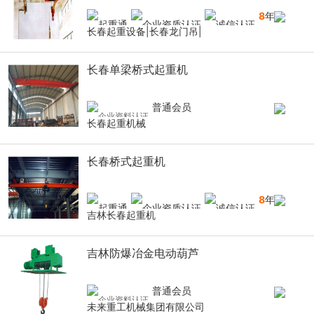
8
年
长春起重设备|长春龙门吊|
长春单梁桥式起重机
普通会员
长春起重机械
长春桥式起重机
8
年
吉林长春起重机
吉林防爆冶金电动葫芦
普通会员
未来重工机械集团有限公司