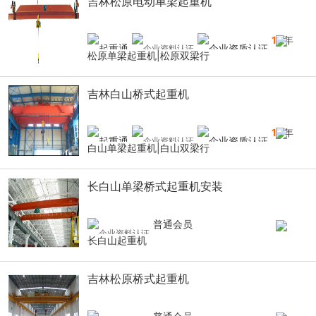
吉林松原电动单梁起重机
10
年
松原单梁起重机|松原双梁行
吉林白山桥式起重机
10
年
白山单梁起重机|白山双梁行
长白山单梁桥式起重机安装
普通会员
长白山起重机
吉林松原桥式起重机