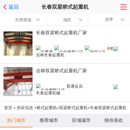
返回
长春双梁桥式起重机
排序
分类筛选
地区
长春双梁桥式起重机厂家
8
年
吉林长春起重机
吉林双梁桥式起重机厂家
普通会员
长春起重机械
首页
»
供应信息
»
桥式起重机
»
双梁桥式起重机
»长春双梁桥式起重机
热门城市
推荐城市
区域城市
猜你喜欢