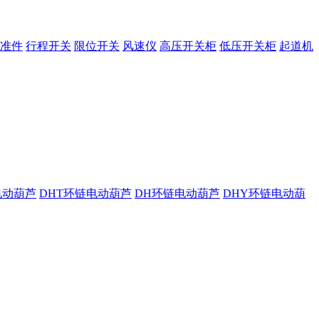
准件
行程开关
限位开关
风速仪
高压开关柜
低压开关柜
起道机
电动葫芦
DHT环链电动葫芦
DH环链电动葫芦
DHY环链电动葫