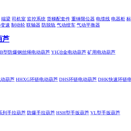
端梁
司机室
监控系统
货梯配套件
重锤限位器
电缆线
电器柜
标
D变速
制动轮
联轴器
防脱轨
气动绞车
气动平衡器
葫芦
HB型防爆钢丝绳电动葫芦
YH冶金电动葫芦
矿用电动葫芦
电动葫芦
HHXG环链电动葫芦
DHS环链电动葫芦
DHK快速环链
T系列手拉葫芦
防爆手拉葫芦
HSH型手扳葫芦
VL型手扳葫芦