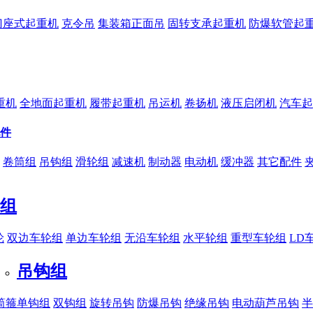
门座式起重机
克令吊
集装箱正面吊
固转支承起重机
防爆软管起
重机
全地面起重机
履带起重机
吊运机
卷扬机
液压启闭机
汽车起
件
卷筒组
吊钩组
滑轮组
减速机
制动器
电动机
缓冲器
其它配件
组
轮
双边车轮组
单边车轮组
无沿车轮组
水平轮组
重型车轮组
LD
吊钩组
筒箍
单钩组
双钩组
旋转吊钩
防爆吊钩
绝缘吊钩
电动葫芦吊钩
半