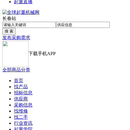
起重直播
长春站
发布采购需求
下载手机APP
全部商品分类
首页
找产品
招标信息
供应商
采购信息
找维修
找二手
行业资讯
起重学院