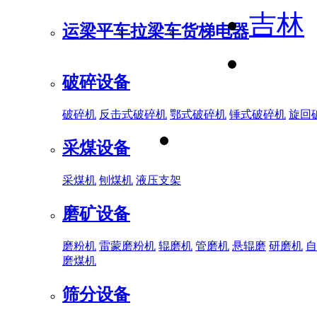
吉林
运梁平车
拉梁车
货梯电器
破碎设备
破碎机
反击式破碎机
鄂式破碎机
锤式破碎机
旋回
采煤设备
采煤机
刨煤机
液压支架
磨矿设备
磨粉机
雷蒙磨粉机
辊磨机
管磨机
悬辊磨
研磨机
自
磨煤机
筛分设备