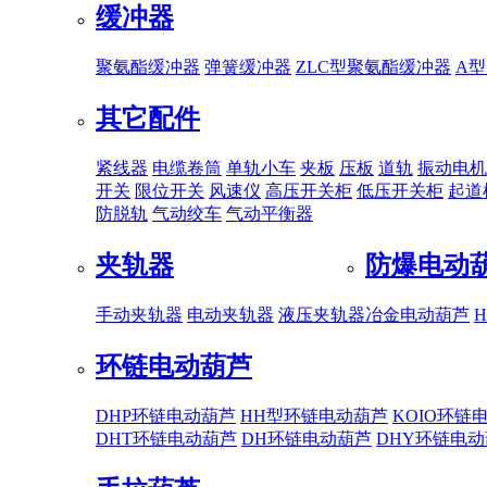
缓冲器
聚氨酯缓冲器
弹簧缓冲器
ZLC型聚氨酯缓冲器
A
其它配件
紧线器
电缆卷筒
单轨小车
夹板
压板
道轨
振动电机
开关
限位开关
风速仪
高压开关柜
低压开关柜
起道
防脱轨
气动绞车
气动平衡器
夹轨器
防爆电动
手动夹轨器
电动夹轨器
液压夹轨器
冶金电动葫芦
环链电动葫芦
DHP环链电动葫芦
HH型环链电动葫芦
KOIO环链
DHT环链电动葫芦
DH环链电动葫芦
DHY环链电