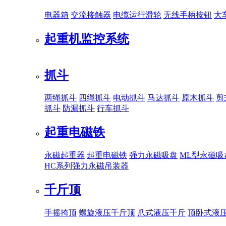
电器箱
交流接触器
电缆运行滑轮
无线手柄按钮
大
起重机监控系统
抓斗
两绳抓斗
四绳抓斗
电动抓斗
马达抓斗
原木抓斗
剪
抓斗
防漏抓斗
行车抓斗
起重电磁铁
永磁起重器
起重电磁铁
强力永磁吸盘
ML型永磁吸
HC系列强力永磁吊装器
千斤顶
手摇挎顶
螺旋液压千斤顶
爪式液压千斤
顶卧式液