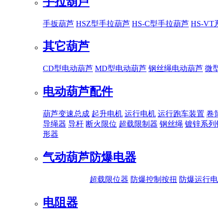
手拉葫芦
手扳葫芦
HSZ型手拉葫芦
HS-C型手拉葫芦
HS-V
其它葫芦
CD型电动葫芦
MD型电动葫芦
钢丝绳电动葫芦
微
电动葫芦配件
葫芦变速总成
起升电机
运行电机
运行跑车装置
卷
导绳器
导杆
断火限位
超载限制器
钢丝绳
镀锌系列
形器
气动葫芦
防爆电器
超载限位器
防爆控制按扭
防爆运行电
电阻器