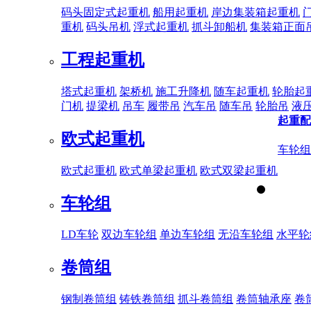
码头固定式起重机
船用起重机
岸边集装箱起重机
重机
码头吊机
浮式起重机
抓斗卸船机
集装箱正面
工程起重机
塔式起重机
架桥机
施工升降机
随车起重机
轮胎起
门机
提梁机
吊车
履带吊
汽车吊
随车吊
轮胎吊
液
起重配
欧式起重机
车轮组
欧式起重机
欧式单梁起重机
欧式双梁起重机
车轮组
LD车轮
双边车轮组
单边车轮组
无沿车轮组
水平轮
卷筒组
钢制卷筒组
铸铁卷筒组
抓斗卷筒组
卷筒轴承座
卷