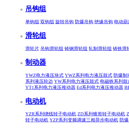
吊钩组
单钩组
双钩组
旋转吊钩
防爆吊钩
绝缘吊钩
电动葫
滑轮组
滑轮片
吊钩滑轮组
铸钢滑轮组
轧制滑轮组
铸铁滑
制动器
YWZ电力液压块式
YWZ系列电力液压鼓式
防爆制
系列液压轮边
YW系列电力液压鼓式
电磁铁系列鼓
YT1系列电力液压推动器
Ed系列电力液压推动器
B
电动机
YZR系列绕线转子电动机
ZD系列锥形转子电动机
转子电动机
YZP系列变频调速三相异步电动机
防爆