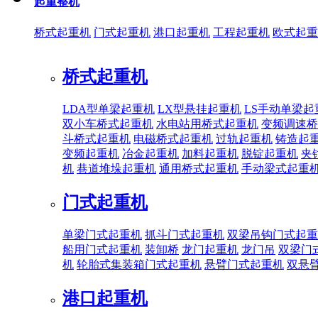
起重整机
桥式起重机
门式起重机
港口起重机
工程起重机
欧式起重
桥式起重机
LDA型单梁起重机
LX型悬挂起重机
LS手动单梁起
双小车桥式起重机
水电站用桥式起重机
变频调速桥
斗桥式起重机
电磁桥式起重机
过轨起重机
铸造起
变频起重机
冶金起重机
加料起重机
脱锭起重机
夹
机
巷道堆垛起重机
通用桥式起重机
手动梁式起重
门式起重机
单梁门式起重机
抓斗门式起重机
双梁吊钩门式起重
船用门式起重机
装卸桥
龙门起重机
龙门吊
双梁门
机
轮胎式集装箱门式起重机
悬臂门式起重机
双悬
港口起重机