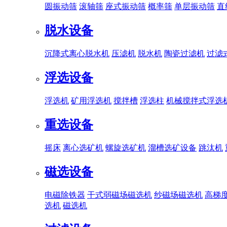
圆振动筛
滚轴筛
座式振动筛
概率筛
单层振动筛
直
脱水设备
沉降式离心脱水机
压滤机
脱水机
陶瓷过滤机
过滤
浮选设备
浮选机
矿用浮选机
搅拌槽
浮选柱
机械搅拌式浮选
重选设备
摇床
离心选矿机
螺旋选矿机
溜槽选矿设备
跳汰机
磁选设备
电磁除铁器
干式弱磁场磁选机
纱磁场磁选机
高梯
选机
磁选机