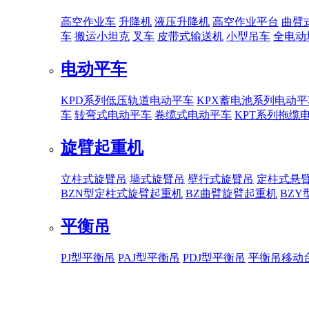
高空作业车
升降机
液压升降机
高空作业平台
曲臂
车
搬运小坦克
叉车
皮带式输送机
小型吊车
全电动
电动平车
KPD系列低压轨道电动平车
KPX蓄电池系列电动平
车
转弯式电动平车
卷缆式电动平车
KPT系列拖缆
旋臂起重机
立柱式旋臂吊
墙式旋臂吊
壁行式旋臂吊
定柱式悬
BZN型定柱式旋臂起重机
BZ曲臂旋臂起重机
BZ
平衡吊
PJ型平衡吊
PAJ型平衡吊
PDJ型平衡吊
平衡吊移动