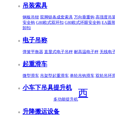
吊装索具
钢板吊钳
双脚链条成套索具
万向垂重钩
高强度吊
安全钩
G80欧式双环扣
G80欧式环眼安全钩
EA圆
卸扣
电子吊称
弹簧平衡器
直显式电子吊秤
耐高温电子秤
无线电
起重滑车
微型滑车
吊架型起重滑车
单轮吊钩滑车
双轮吊环
小车下吊具
提升机
西
多功能提升机
升降搬运设备