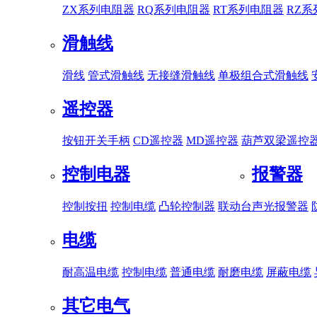
ZX系列电阻器
RQ系列电阻器
RT系列电阻器
RZ
滑触线
滑线
管式滑触线
无接缝滑触线
单极组合式滑触线
遥控器
按钮开关手柄
CD遥控器
MD遥控器
葫芦双梁遥控
控制电器
报警器
控制按扭
控制电缆
凸轮控制器
联动台
声光报警器
电缆
耐高温电缆
控制电缆
普通电缆
耐磨电缆
屏蔽电缆
其它电气