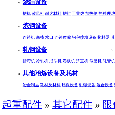
烧结设备
炉机
鼓风机
耐火材料
炉衬
工业炉
加热炉
热处理炉
炼钢设备
连铸机
塞棒
水口
连铸喷嘴
钢包喷粉设备
搅拌器
其
轧钢设备
折弯机
冷轧机
成型机
卷板机
矫直机
修磨机
轧管机
其他冶炼设备及耗材
冶金制品
耗材及材料
环保设备
轧辊设备
混合设备
起重配件
»
其它配件
»
限