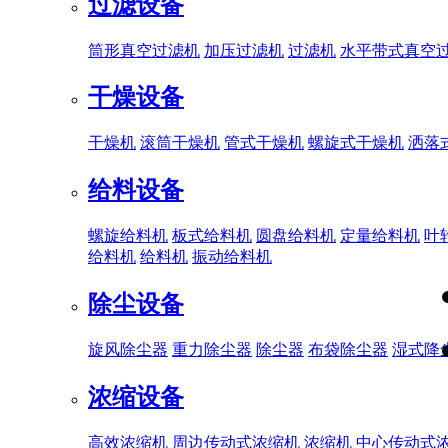
过滤设备
筒形真空过滤机
加压过滤机
过滤机
水平带式真空
干燥设备
干燥机
滚筒干燥机
管式干燥机
螺旋式干燥机
洒落
给料设备
螺旋给料机
板式给料机
圆盘给料机
定量给料机
叶
给料机
给料机
振动给料机
除尘设备
旋风除尘器
重力除尘器
除尘器
布袋除尘器
湿式降
浓缩设备
高效浓缩机
周边传动式浓缩机
浓缩机
中心传动式