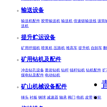
输送设备
输送机配件
胶带输送机
输送机
倍速链输送线
滚筒
送机
提升贮运设备
矿用挖掘机
喷浆机
压路机
堆高车
提升机
自卸车
翻
矿用钻机及配件
冲击钻孔设备
凿岩钻机
钻杆
锚杆钻机
钻机配件
扩
煤电钻及配件
电动钻机
矿山机械设备配件
锤头
衬板
钢球
减速器
轴承
阀门
电机
皮带
叶轮