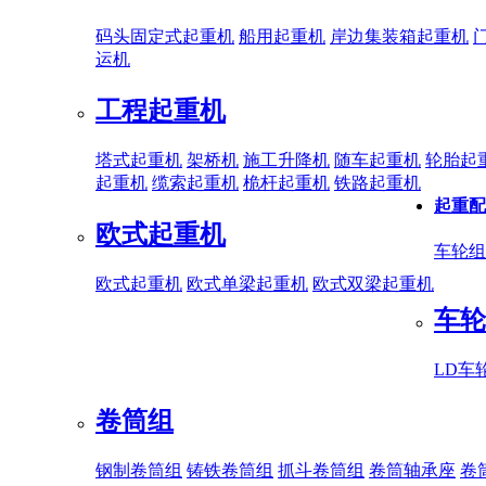
码头固定式起重机
船用起重机
岸边集装箱起重机
运机
工程起重机
塔式起重机
架桥机
施工升降机
随车起重机
轮胎起
起重机
缆索起重机
桅杆起重机
铁路起重机
起重配
欧式起重机
车轮组
欧式起重机
欧式单梁起重机
欧式双梁起重机
车轮
LD车
卷筒组
钢制卷筒组
铸铁卷筒组
抓斗卷筒组
卷筒轴承座
卷