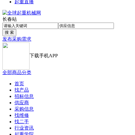
起重直播
长春站
发布采购需求
下载手机APP
全部商品分类
首页
找产品
招标信息
供应商
采购信息
找维修
找二手
行业资讯
起重学院