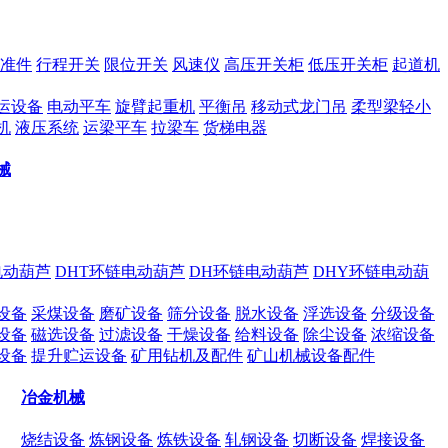
准件
行程开关
限位开关
风速仪
高压开关柜
低压开关柜
起道机
运设备
电动平车
旋臂起重机
平衡吊
移动式龙门吊
柔型梁轻小
机
液压系统
运梁平车
拉梁车
货梯电器
械
电动葫芦
DHT环链电动葫芦
DH环链电动葫芦
DHY环链电动葫
设备
采煤设备
磨矿设备
筛分设备
脱水设备
浮选设备
分级设备
设备
磁选设备
过滤设备
干燥设备
给料设备
除尘设备
浓缩设备
设备
提升贮运设备
矿用钻机及配件
矿山机械设备配件
冶金机械
烧结设备
炼钢设备
炼铁设备
轧钢设备
切断设备
焊接设备