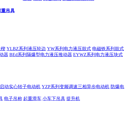
起重吊具
铁楔
YLBZ系列液压轮边
YW系列电力液压鼓式
电磁铁系列鼓式
动器
BEd系列隔爆型电力液压推动器
EYWZ系列电力液压块式
启动实心转子电动机
YZP系列变频调速三相异步电动机
防爆电
具
电子吊称
起重滑车
小车下吊具
提升机