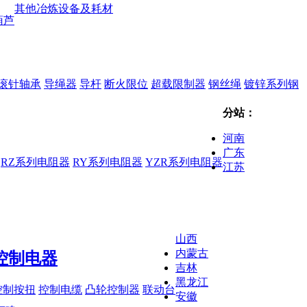
其他冶炼设备及耗材
葫芦
滚针轴承
导绳器
导杆
断火限位
超载限制器
钢丝绳
镀锌系列钢
分站：
河南
广东
RZ系列电阻器
RY系列电阻器
YZR系列电阻器
江苏
山西
内蒙古
控制电器
吉林
黑龙江
控制按扭
控制电缆
凸轮控制器
联动台
安徽