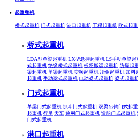
起重整机
桥式起重机
门式起重机
港口起重机
工程起重机
欧式起重
桥式起重机
LDA型单梁起重机
LX型悬挂起重机
LS手动单梁起
式起重机
绝缘桥式起重机
板坯搬运起重机
防爆起
梁起重机
单梁起重机
变频起重机
冶金起重机
加料
起重机
手动梁式起重机
电动梁式起重机
梁式起重
门式起重机
单梁门式起重机
抓斗门式起重机
双梁吊钩门式起重
起重机
行吊
天车
通用门式起重机
造船门式起重机
门式起重机
港口起重机