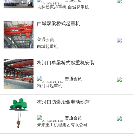
普通会员
吉林松原起重机|白城起重机
白城双梁桥式起重机
普通会员
白城起重机
梅河口单梁桥式起重机安装
普通会员
梅河口起重机
梅河口防爆冶金电动葫芦
普通会员
未来重工机械集团有限公司