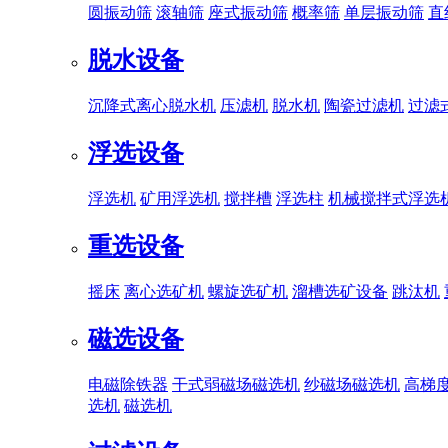
圆振动筛
滚轴筛
座式振动筛
概率筛
单层振动筛
直
脱水设备
沉降式离心脱水机
压滤机
脱水机
陶瓷过滤机
过滤
浮选设备
浮选机
矿用浮选机
搅拌槽
浮选柱
机械搅拌式浮选
重选设备
摇床
离心选矿机
螺旋选矿机
溜槽选矿设备
跳汰机
磁选设备
电磁除铁器
干式弱磁场磁选机
纱磁场磁选机
高梯
选机
磁选机