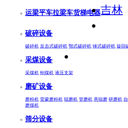
吉林
运梁平车
拉梁车
货梯电器
破碎设备
破碎机
反击式破碎机
鄂式破碎机
锤式破碎机
旋回
采煤设备
采煤机
刨煤机
液压支架
磨矿设备
磨粉机
雷蒙磨粉机
辊磨机
管磨机
悬辊磨
研磨机
自
磨煤机
筛分设备