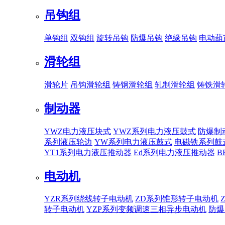
吊钩组
单钩组
双钩组
旋转吊钩
防爆吊钩
绝缘吊钩
电动葫
滑轮组
滑轮片
吊钩滑轮组
铸钢滑轮组
轧制滑轮组
铸铁滑
制动器
YWZ电力液压块式
YWZ系列电力液压鼓式
防爆制
系列液压轮边
YW系列电力液压鼓式
电磁铁系列鼓
YT1系列电力液压推动器
Ed系列电力液压推动器
B
电动机
YZR系列绕线转子电动机
ZD系列锥形转子电动机
转子电动机
YZP系列变频调速三相异步电动机
防爆