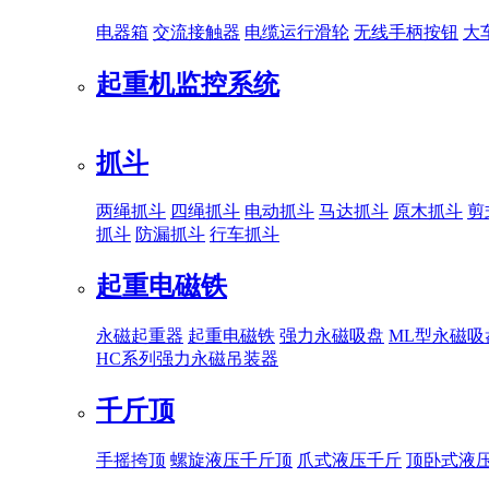
电器箱
交流接触器
电缆运行滑轮
无线手柄按钮
大
起重机监控系统
抓斗
两绳抓斗
四绳抓斗
电动抓斗
马达抓斗
原木抓斗
剪
抓斗
防漏抓斗
行车抓斗
起重电磁铁
永磁起重器
起重电磁铁
强力永磁吸盘
ML型永磁吸
HC系列强力永磁吊装器
千斤顶
手摇挎顶
螺旋液压千斤顶
爪式液压千斤
顶卧式液