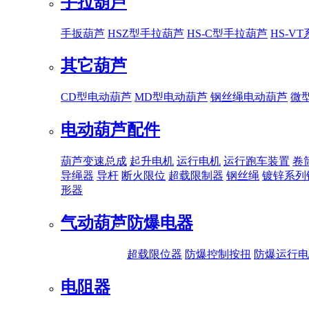
手拉葫芦
手扳葫芦
HSZ型手拉葫芦
HS-C型手拉葫芦
HS-V
其它葫芦
CD型电动葫芦
MD型电动葫芦
钢丝绳电动葫芦
微
电动葫芦配件
葫芦变速总成
起升电机
运行电机
运行跑车装置
卷
导绳器
导杆
断火限位
超载限制器
钢丝绳
镀锌系列
形器
气动葫芦
防爆电器
超载限位器
防爆控制按扭
防爆运行电
电阻器