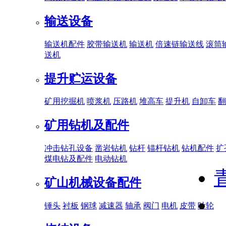
输送设备
输送机配件
胶带输送机
输送机
倍速链输送线
滚筒
送机
提升贮运设备
矿用挖掘机
喷浆机
压路机
堆高车
提升机
自卸车
翻
矿用钻机及配件
冲击钻孔设备
凿岩钻机
钻杆
锚杆钻机
钻机配件
扩
煤电钻及配件
电动钻机
矿山机械设备配件
锤头
衬板
钢球
减速器
轴承
阀门
电机
皮带
叶轮