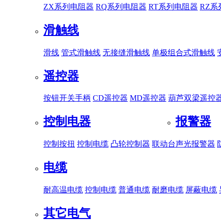
ZX系列电阻器
RQ系列电阻器
RT系列电阻器
RZ
滑触线
滑线
管式滑触线
无接缝滑触线
单极组合式滑触线
遥控器
按钮开关手柄
CD遥控器
MD遥控器
葫芦双梁遥控
控制电器
报警器
控制按扭
控制电缆
凸轮控制器
联动台
声光报警器
电缆
耐高温电缆
控制电缆
普通电缆
耐磨电缆
屏蔽电缆
其它电气