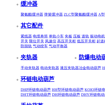
缓冲器
聚氨酯缓冲器
弹簧缓冲器
ZLC型聚氨酯缓冲器
A
其它配件
紧线器
电缆卷筒
单轨小车
夹板
压板
道轨
振动电机
开关
限位开关
风速仪
高压开关柜
低压开关柜
起道
防脱轨
气动绞车
气动平衡器
夹轨器
防爆电动
手动夹轨器
电动夹轨器
液压夹轨器
冶金电动葫芦
环链电动葫芦
DHP环链电动葫芦
HH型环链电动葫芦
KOIO环链
DHT环链电动葫芦
DH环链电动葫芦
DHY环链电