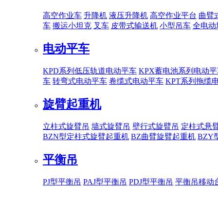
高空作业车
升降机
液压升降机
高空作业平台
曲臂
车
搬运小坦克
叉车
皮带式输送机
小型吊车
全电动
电动平车
KPD系列低压轨道电动平车
KPX蓄电池系列电动平
车
转弯式电动平车
卷缆式电动平车
KPT系列拖缆
旋臂起重机
立柱式旋臂吊
墙式旋臂吊
壁行式旋臂吊
定柱式悬
BZN型定柱式旋臂起重机
BZ曲臂旋臂起重机
BZ
平衡吊
PJ型平衡吊
PAJ型平衡吊
PDJ型平衡吊
平衡吊移动