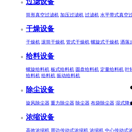
过滤设备
筒形真空过滤机
加压过滤机
过滤机
水平带式真空
干燥设备
干燥机
滚筒干燥机
管式干燥机
螺旋式干燥机
洒落
给料设备
螺旋给料机
板式给料机
圆盘给料机
定量给料机
叶
给料机
给料机
振动给料机
除尘设备
旋风除尘器
重力除尘器
除尘器
布袋除尘器
湿式降
浓缩设备
高效浓缩机
周边传动式浓缩机
浓缩机
中心传动式