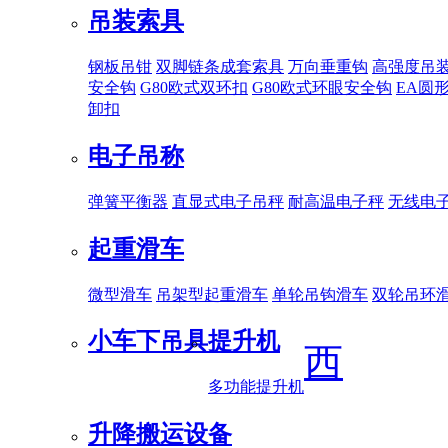
吊装索具
钢板吊钳
双脚链条成套索具
万向垂重钩
高强度吊
安全钩
G80欧式双环扣
G80欧式环眼安全钩
EA圆
卸扣
电子吊称
弹簧平衡器
直显式电子吊秤
耐高温电子秤
无线电
起重滑车
微型滑车
吊架型起重滑车
单轮吊钩滑车
双轮吊环
小车下吊具
提升机
西
多功能提升机
升降搬运设备