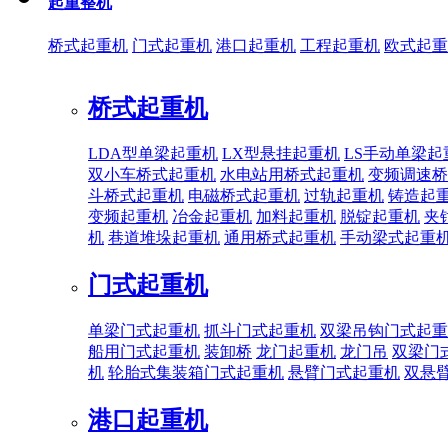
起重整机
桥式起重机
门式起重机
港口起重机
工程起重机
欧式起重
桥式起重机
LDA型单梁起重机
LX型悬挂起重机
LS手动单梁起
双小车桥式起重机
水电站用桥式起重机
变频调速桥
斗桥式起重机
电磁桥式起重机
过轨起重机
铸造起
变频起重机
冶金起重机
加料起重机
脱锭起重机
夹
机
巷道堆垛起重机
通用桥式起重机
手动梁式起重
门式起重机
单梁门式起重机
抓斗门式起重机
双梁吊钩门式起重
船用门式起重机
装卸桥
龙门起重机
龙门吊
双梁门
机
轮胎式集装箱门式起重机
悬臂门式起重机
双悬
港口起重机