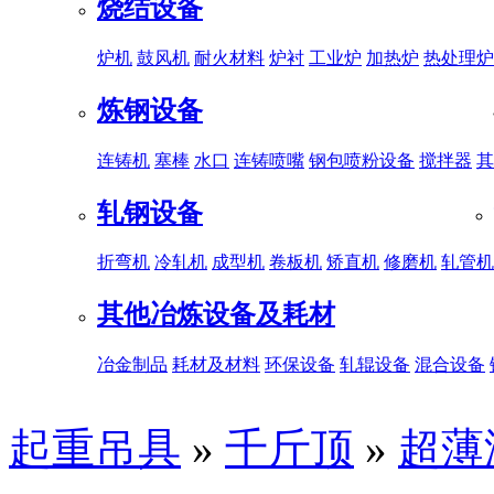
烧结设备
炉机
鼓风机
耐火材料
炉衬
工业炉
加热炉
热处理炉
炼钢设备
连铸机
塞棒
水口
连铸喷嘴
钢包喷粉设备
搅拌器
其
轧钢设备
折弯机
冷轧机
成型机
卷板机
矫直机
修磨机
轧管机
其他冶炼设备及耗材
冶金制品
耗材及材料
环保设备
轧辊设备
混合设备
起重吊具
»
千斤顶
»
超薄