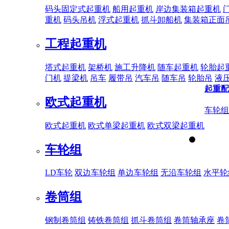
码头固定式起重机
船用起重机
岸边集装箱起重机
重机
码头吊机
浮式起重机
抓斗卸船机
集装箱正面
工程起重机
塔式起重机
架桥机
施工升降机
随车起重机
轮胎起
门机
提梁机
吊车
履带吊
汽车吊
随车吊
轮胎吊
液
起重配
欧式起重机
车轮组
欧式起重机
欧式单梁起重机
欧式双梁起重机
车轮组
LD车轮
双边车轮组
单边车轮组
无沿车轮组
水平轮
卷筒组
钢制卷筒组
铸铁卷筒组
抓斗卷筒组
卷筒轴承座
卷