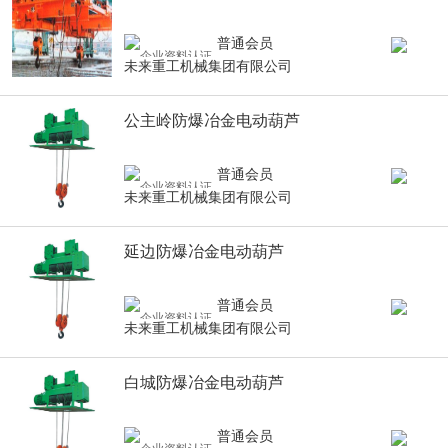
普通会员
未来重工机械集团有限公司
公主岭防爆冶金电动葫芦
普通会员
未来重工机械集团有限公司
延边防爆冶金电动葫芦
普通会员
未来重工机械集团有限公司
白城防爆冶金电动葫芦
普通会员