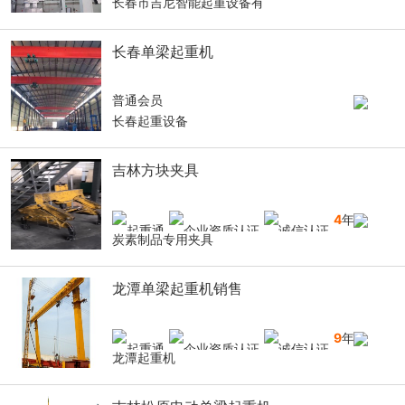
长春市吉尼智能起重设备有
长春单梁起重机
普通会员
长春起重设备
吉林方块夹具
4
年
炭素制品专用夹具
龙潭单梁起重机销售
9
年
龙潭起重机