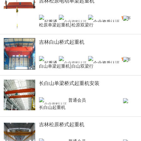
吉林松原电动单梁起重机
10
年
松原单梁起重机|松原双梁行
吉林白山桥式起重机
10
年
白山单梁起重机|白山双梁行
长白山单梁桥式起重机安装
普通会员
长白山起重机
吉林松原桥式起重机