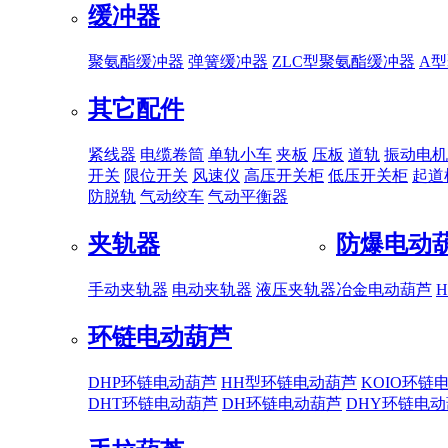
缓冲器
聚氨酯缓冲器
弹簧缓冲器
ZLC型聚氨酯缓冲器
A
其它配件
紧线器
电缆卷筒
单轨小车
夹板
压板
道轨
振动电机
开关
限位开关
风速仪
高压开关柜
低压开关柜
起道
防脱轨
气动绞车
气动平衡器
夹轨器
防爆电动
手动夹轨器
电动夹轨器
液压夹轨器
冶金电动葫芦
环链电动葫芦
DHP环链电动葫芦
HH型环链电动葫芦
KOIO环链
DHT环链电动葫芦
DH环链电动葫芦
DHY环链电