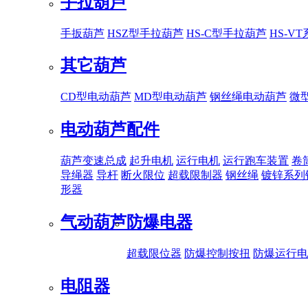
手拉葫芦
手扳葫芦
HSZ型手拉葫芦
HS-C型手拉葫芦
HS-V
其它葫芦
CD型电动葫芦
MD型电动葫芦
钢丝绳电动葫芦
微
电动葫芦配件
葫芦变速总成
起升电机
运行电机
运行跑车装置
卷
导绳器
导杆
断火限位
超载限制器
钢丝绳
镀锌系列
形器
气动葫芦
防爆电器
超载限位器
防爆控制按扭
防爆运行电
电阻器