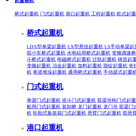
起重整机
桥式起重机
门式起重机
港口起重机
工程起重机
欧式起重
桥式起重机
LDA型单梁起重机
LX型悬挂起重机
LS手动单梁起
双小车桥式起重机
水电站用桥式起重机
变频调速桥
斗桥式起重机
电磁桥式起重机
过轨起重机
铸造起
变频起重机
冶金起重机
加料起重机
脱锭起重机
夹
机
巷道堆垛起重机
通用桥式起重机
手动梁式起重
门式起重机
单梁门式起重机
抓斗门式起重机
双梁吊钩门式起重
船用门式起重机
装卸桥
龙门起重机
龙门吊
双梁门
机
轮胎式集装箱门式起重机
悬臂门式起重机
双悬
港口起重机