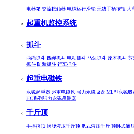
电器箱
交流接触器
电缆运行滑轮
无线手柄按钮
大
起重机监控系统
抓斗
两绳抓斗
四绳抓斗
电动抓斗
马达抓斗
原木抓斗
剪
抓斗
防漏抓斗
行车抓斗
起重电磁铁
永磁起重器
起重电磁铁
强力永磁吸盘
ML型永磁吸
HC系列强力永磁吊装器
千斤顶
手摇挎顶
螺旋液压千斤顶
爪式液压千斤
顶卧式液