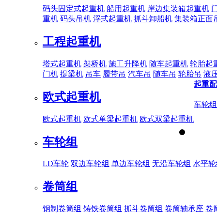
码头固定式起重机
船用起重机
岸边集装箱起重机
重机
码头吊机
浮式起重机
抓斗卸船机
集装箱正面
工程起重机
塔式起重机
架桥机
施工升降机
随车起重机
轮胎起
门机
提梁机
吊车
履带吊
汽车吊
随车吊
轮胎吊
液
起重配
欧式起重机
车轮组
欧式起重机
欧式单梁起重机
欧式双梁起重机
车轮组
LD车轮
双边车轮组
单边车轮组
无沿车轮组
水平轮
卷筒组
钢制卷筒组
铸铁卷筒组
抓斗卷筒组
卷筒轴承座
卷