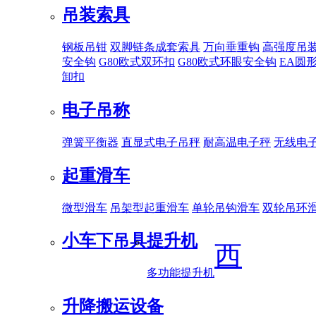
吊装索具
钢板吊钳
双脚链条成套索具
万向垂重钩
高强度吊
安全钩
G80欧式双环扣
G80欧式环眼安全钩
EA圆
卸扣
电子吊称
弹簧平衡器
直显式电子吊秤
耐高温电子秤
无线电
起重滑车
微型滑车
吊架型起重滑车
单轮吊钩滑车
双轮吊环
小车下吊具
提升机
西
多功能提升机
升降搬运设备