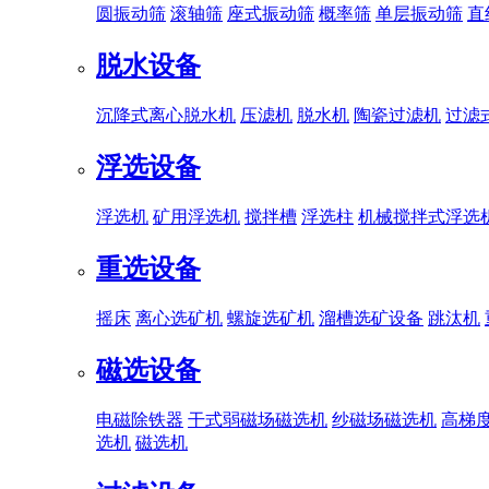
圆振动筛
滚轴筛
座式振动筛
概率筛
单层振动筛
直
脱水设备
沉降式离心脱水机
压滤机
脱水机
陶瓷过滤机
过滤
浮选设备
浮选机
矿用浮选机
搅拌槽
浮选柱
机械搅拌式浮选
重选设备
摇床
离心选矿机
螺旋选矿机
溜槽选矿设备
跳汰机
磁选设备
电磁除铁器
干式弱磁场磁选机
纱磁场磁选机
高梯
选机
磁选机