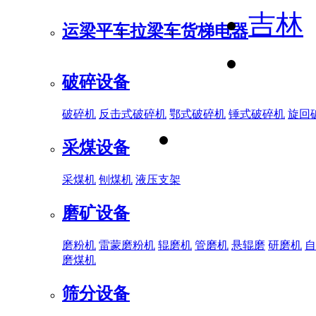
吉林
运梁平车
拉梁车
货梯电器
破碎设备
破碎机
反击式破碎机
鄂式破碎机
锤式破碎机
旋回
采煤设备
采煤机
刨煤机
液压支架
磨矿设备
磨粉机
雷蒙磨粉机
辊磨机
管磨机
悬辊磨
研磨机
自
磨煤机
筛分设备