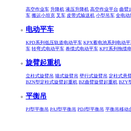
高空作业车
升降机
液压升降机
高空作业平台
曲臂
车
搬运小坦克
叉车
皮带式输送机
小型吊车
全电动
电动平车
KPD系列低压轨道电动平车
KPX蓄电池系列电动平
车
转弯式电动平车
卷缆式电动平车
KPT系列拖缆
旋臂起重机
立柱式旋臂吊
墙式旋臂吊
壁行式旋臂吊
定柱式悬
BZN型定柱式旋臂起重机
BZ曲臂旋臂起重机
BZ
平衡吊
PJ型平衡吊
PAJ型平衡吊
PDJ型平衡吊
平衡吊移动