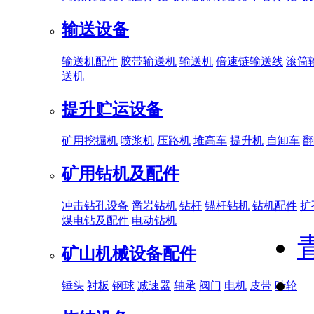
输送设备
输送机配件
胶带输送机
输送机
倍速链输送线
滚筒
送机
提升贮运设备
矿用挖掘机
喷浆机
压路机
堆高车
提升机
自卸车
翻
矿用钻机及配件
冲击钻孔设备
凿岩钻机
钻杆
锚杆钻机
钻机配件
扩
煤电钻及配件
电动钻机
矿山机械设备配件
锤头
衬板
钢球
减速器
轴承
阀门
电机
皮带
叶轮