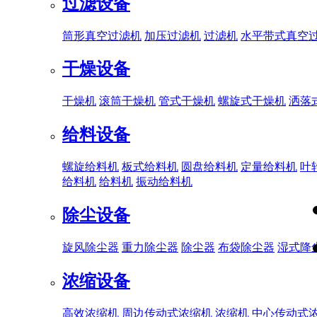
过滤设备
筒形真空过滤机
加压过滤机
过滤机
水平带式真空
干燥设备
干燥机
滚筒干燥机
管式干燥机
螺旋式干燥机
洒落
给料设备
螺旋给料机
板式给料机
圆盘给料机
定量给料机
叶
给料机
给料机
振动给料机
除尘设备
旋风除尘器
重力除尘器
除尘器
布袋除尘器
湿式降
浓缩设备
高效浓缩机
周边传动式浓缩机
浓缩机
中心传动式