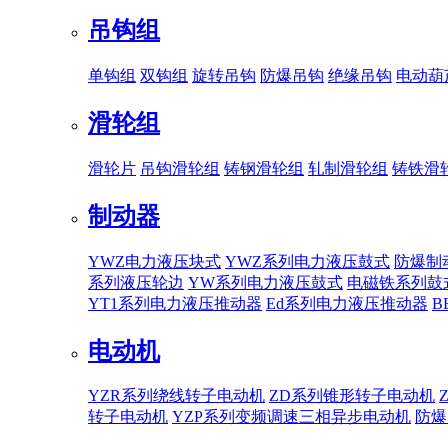
吊钩组
单钩组
双钩组
旋转吊钩
防爆吊钩
绝缘吊钩
电动葫
滑轮组
滑轮片
吊钩滑轮组
铸钢滑轮组
轧制滑轮组
铸铁滑
制动器
YWZ电力液压块式
YWZ系列电力液压鼓式
防爆制
系列液压轮边
YW系列电力液压鼓式
电磁铁系列鼓
YT1系列电力液压推动器
Ed系列电力液压推动器
B
电动机
YZR系列绕线转子电动机
ZD系列锥形转子电动机
转子电动机
YZP系列变频调速三相异步电动机
防爆