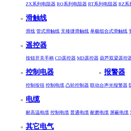
ZX系列电阻器
RQ系列电阻器
RT系列电阻器
RZ
滑触线
滑线
管式滑触线
无接缝滑触线
单极组合式滑触线
遥控器
按钮开关手柄
CD遥控器
MD遥控器
葫芦双梁遥控
控制电器
报警器
控制按扭
控制电缆
凸轮控制器
联动台
声光报警器
电缆
耐高温电缆
控制电缆
普通电缆
耐磨电缆
屏蔽电缆
其它电气