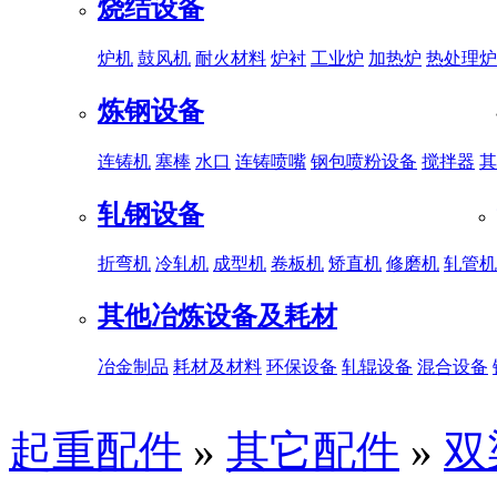
烧结设备
炉机
鼓风机
耐火材料
炉衬
工业炉
加热炉
热处理炉
炼钢设备
连铸机
塞棒
水口
连铸喷嘴
钢包喷粉设备
搅拌器
其
轧钢设备
折弯机
冷轧机
成型机
卷板机
矫直机
修磨机
轧管机
其他冶炼设备及耗材
冶金制品
耗材及材料
环保设备
轧辊设备
混合设备
起重配件
»
其它配件
»
双