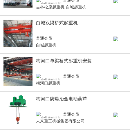
普通会员
吉林松原起重机|白城起重机
白城双梁桥式起重机
普通会员
白城起重机
梅河口单梁桥式起重机安装
普通会员
梅河口起重机
梅河口防爆冶金电动葫芦
普通会员
未来重工机械集团有限公司