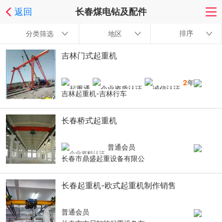
返回
长春煤电钻及配件
排序
分类筛选
地区
吉林门式起重机
2
年
吉林起重机-吉林行车
长春桥式起重机
普通会员
长春市鼎盛起重设备有限公
长春起重机-欧式起重机制作销售
普通会员