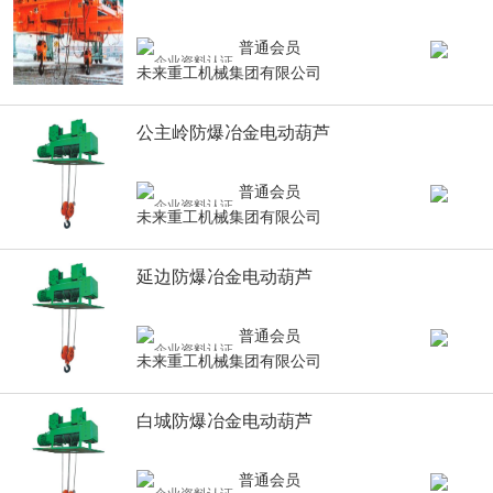
普通会员
未来重工机械集团有限公司
公主岭防爆冶金电动葫芦
普通会员
未来重工机械集团有限公司
延边防爆冶金电动葫芦
普通会员
未来重工机械集团有限公司
白城防爆冶金电动葫芦
普通会员