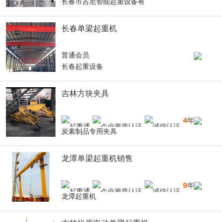
长春市吉尼智能起重设备有
长春单梁起重机
普通会员
长春起重设备
吉林方块夹具
4
年
炭素制品专用夹具
龙潭单梁起重机销售
9
年
龙潭起重机