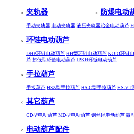
夹轨器
防爆电动
手动夹轨器
电动夹轨器
液压夹轨器
冶金电动葫芦
环链电动葫芦
DHP环链电动葫芦
HH型环链电动葫芦
KOIO环链
芦
超低型环链电动葫芦
JPKH环链电动葫芦
手拉葫芦
手扳葫芦
HSZ型手拉葫芦
HS-C型手拉葫芦
HS-V
其它葫芦
CD型电动葫芦
MD型电动葫芦
钢丝绳电动葫芦
微
电动葫芦配件