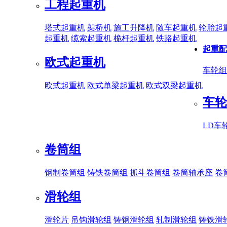
工程起重机
塔式起重机
架桥机
施工升降机
随车起重机
轮胎起
起重机
缆索起重机
桅杆起重机
铁路起重机
起重配
欧式起重机
车轮组
欧式起重机
欧式单梁起重机
欧式双梁起重机
车轮
LD车
卷筒组
钢制卷筒组
铸铁卷筒组
抓斗卷筒组
卷筒轴承座
卷
滑轮组
滑轮片
吊钩滑轮组
铸钢滑轮组
轧制滑轮组
铸铁滑