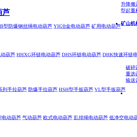
升降搬
型起重
葫芦
矿山机
HB型防爆钢丝绳电动葫芦
YH冶金电动葫芦
矿用电动葫芦
电动葫芦
HHXG环链电动葫芦
DHS环链电动葫芦
DHK快速环链
破碎
重选
输送
T系列手拉葫芦
防爆手拉葫芦
HSH型手扳葫芦
VL型手扳葫芦
型电动葫芦
气动葫芦
欧式电动葫芦
乱排绳电动葫芦
低净空电动