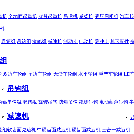
重机
全地面起重机
履带起重机
吊运机
卷扬机
液压启闭机
汽车起
件
卷筒组
吊钩组
滑轮组
减速机
制动器
电动机
缓冲器
其它配件
组
轮
双边车轮组
单边车轮组
无沿车轮组
水平轮组
重型车轮组
LD
吊钩组
筒箍
单钩组
双钩组
旋转吊钩
防爆吊钩
绝缘吊钩
电动葫芦吊钩
半
减速机
轮组
软齿面减速机
中硬齿面减速机
硬齿面减速机
三合一减速机