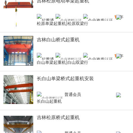
吉林松原电动单梁起重机
10
年
松原单梁起重机|松原双梁行
吉林白山桥式起重机
10
年
白山单梁起重机|白山双梁行
长白山单梁桥式起重机安装
普通会员
长白山起重机
吉林松原桥式起重机