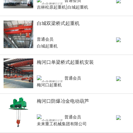
普通会员
吉林松原起重机|白城起重机
白城双梁桥式起重机
普通会员
白城起重机
梅河口单梁桥式起重机安装
普通会员
梅河口起重机
梅河口防爆冶金电动葫芦
普通会员
未来重工机械集团有限公司