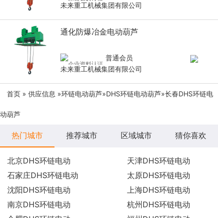
未来重工机械集团有限公司
通化防爆冶金电动葫芦
普通会员
未来重工机械集团有限公司
首页
»
供应信息
»
环链电动葫芦
»
DHS环链电动葫芦
»长春DHS环链电
动葫芦
热门城市
推荐城市
区域城市
猜你喜欢
北京DHS环链电动
天津DHS环链电动
石家庄DHS环链电动
太原DHS环链电动
沈阳DHS环链电动
上海DHS环链电动
南京DHS环链电动
杭州DHS环链电动