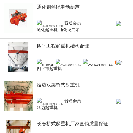
通化钢丝绳电动葫芦
普通会员
通化起重机|通化龙门吊
四平工程起重机结构合理
11
年
四平市起重机
延边双梁桥式起重机
普通会员
延边起重机
长春桥式起重机厂家直销质量保证