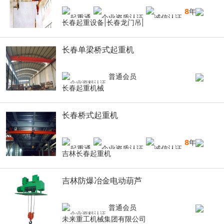
8
年
长春起重设备|长春龙门吊|
长春单梁桥式起重机
普通会员
长春起重机械
长春桥式起重机
8
年
吉林长春起重机
吉林防爆冶金电动葫芦
普通会员
未来重工机械集团有限公司