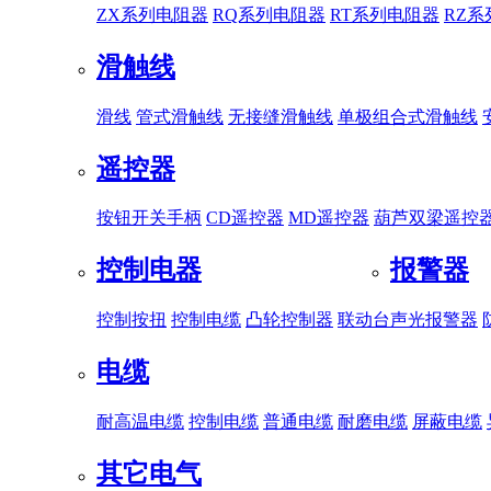
ZX系列电阻器
RQ系列电阻器
RT系列电阻器
RZ
滑触线
滑线
管式滑触线
无接缝滑触线
单极组合式滑触线
遥控器
按钮开关手柄
CD遥控器
MD遥控器
葫芦双梁遥控
控制电器
报警器
控制按扭
控制电缆
凸轮控制器
联动台
声光报警器
电缆
耐高温电缆
控制电缆
普通电缆
耐磨电缆
屏蔽电缆
其它电气