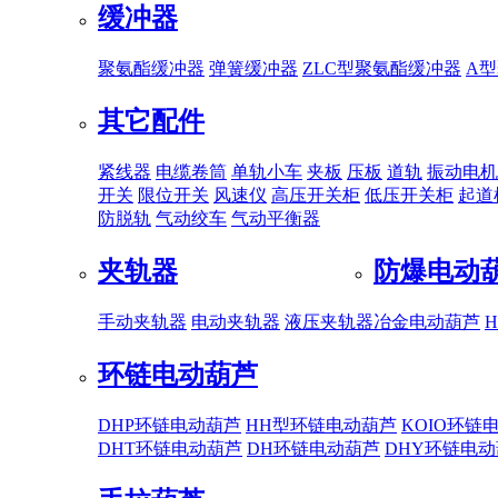
缓冲器
聚氨酯缓冲器
弹簧缓冲器
ZLC型聚氨酯缓冲器
A
其它配件
紧线器
电缆卷筒
单轨小车
夹板
压板
道轨
振动电机
开关
限位开关
风速仪
高压开关柜
低压开关柜
起道
防脱轨
气动绞车
气动平衡器
夹轨器
防爆电动
手动夹轨器
电动夹轨器
液压夹轨器
冶金电动葫芦
环链电动葫芦
DHP环链电动葫芦
HH型环链电动葫芦
KOIO环链
DHT环链电动葫芦
DH环链电动葫芦
DHY环链电