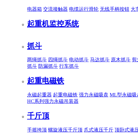
电器箱
交流接触器
电缆运行滑轮
无线手柄按钮
大
起重机监控系统
抓斗
两绳抓斗
四绳抓斗
电动抓斗
马达抓斗
原木抓斗
剪
抓斗
防漏抓斗
行车抓斗
起重电磁铁
永磁起重器
起重电磁铁
强力永磁吸盘
ML型永磁吸
HC系列强力永磁吊装器
千斤顶
手摇挎顶
螺旋液压千斤顶
爪式液压千斤
顶卧式液