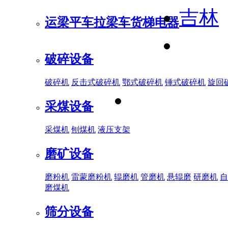
吉林
运梁平车
拉梁车
货梯电器
破碎设备
破碎机
反击式破碎机
鄂式破碎机
锤式破碎机
旋回
采煤设备
采煤机
刨煤机
液压支架
磨矿设备
磨粉机
雷蒙磨粉机
辊磨机
管磨机
悬辊磨
研磨机
自
磨煤机
筛分设备