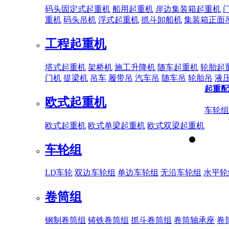
码头固定式起重机
船用起重机
岸边集装箱起重机
重机
码头吊机
浮式起重机
抓斗卸船机
集装箱正面
工程起重机
塔式起重机
架桥机
施工升降机
随车起重机
轮胎起
门机
提梁机
吊车
履带吊
汽车吊
随车吊
轮胎吊
液
起重配
欧式起重机
车轮组
欧式起重机
欧式单梁起重机
欧式双梁起重机
车轮组
LD车轮
双边车轮组
单边车轮组
无沿车轮组
水平轮
卷筒组
钢制卷筒组
铸铁卷筒组
抓斗卷筒组
卷筒轴承座
卷