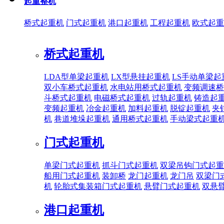
起重整机
桥式起重机
门式起重机
港口起重机
工程起重机
欧式起重
桥式起重机
LDA型单梁起重机
LX型悬挂起重机
LS手动单梁起
双小车桥式起重机
水电站用桥式起重机
变频调速桥
斗桥式起重机
电磁桥式起重机
过轨起重机
铸造起
变频起重机
冶金起重机
加料起重机
脱锭起重机
夹
机
巷道堆垛起重机
通用桥式起重机
手动梁式起重
门式起重机
单梁门式起重机
抓斗门式起重机
双梁吊钩门式起重
船用门式起重机
装卸桥
龙门起重机
龙门吊
双梁门
机
轮胎式集装箱门式起重机
悬臂门式起重机
双悬
港口起重机