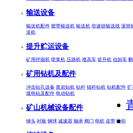
输送设备
输送机配件
胶带输送机
输送机
倍速链输送线
滚筒
送机
提升贮运设备
矿用挖掘机
喷浆机
压路机
堆高车
提升机
自卸车
翻
矿用钻机及配件
冲击钻孔设备
凿岩钻机
钻杆
锚杆钻机
钻机配件
扩
煤电钻及配件
电动钻机
矿山机械设备配件
锤头
衬板
钢球
减速器
轴承
阀门
电机
皮带
叶轮