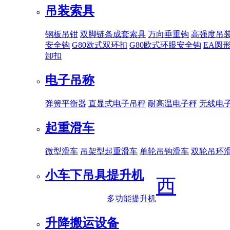
吊装索具
钢板吊钳
双脚链条成套索具
万向垂重钩
高强度吊
安全钩
G80欧式双环扣
G80欧式环眼安全钩
EA圆
卸扣
电子吊称
弹簧平衡器
直显式电子吊秤
耐高温电子秤
无线电
起重滑车
微型滑车
吊架型起重滑车
单轮吊钩滑车
双轮吊环
小车下吊具
提升机
西
多功能提升机
升降搬运设备