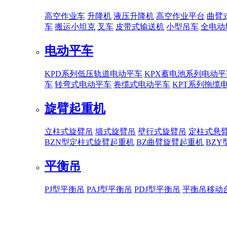
高空作业车
升降机
液压升降机
高空作业平台
曲臂
车
搬运小坦克
叉车
皮带式输送机
小型吊车
全电动
电动平车
KPD系列低压轨道电动平车
KPX蓄电池系列电动平
车
转弯式电动平车
卷缆式电动平车
KPT系列拖缆
旋臂起重机
立柱式旋臂吊
墙式旋臂吊
壁行式旋臂吊
定柱式悬
BZN型定柱式旋臂起重机
BZ曲臂旋臂起重机
BZ
平衡吊
PJ型平衡吊
PAJ型平衡吊
PDJ型平衡吊
平衡吊移动