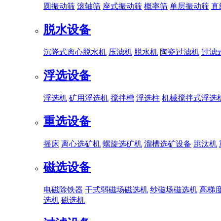
圆振动筛
滚轴筛
座式振动筛
概率筛
单层振动筛
直
脱水设备
沉降式离心脱水机
压滤机
脱水机
陶瓷过滤机
过滤
浮选设备
浮选机
矿用浮选机
搅拌槽
浮选柱
机械搅拌式浮选
重选设备
摇床
离心选矿机
螺旋选矿机
溜槽选矿设备
跳汰机
磁选设备
电磁除铁器
干式弱磁场磁选机
纱磁场磁选机
高梯
选机
磁选机