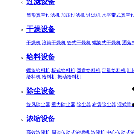
过滤设备
筒形真空过滤机
加压过滤机
过滤机
水平带式真空
干燥设备
干燥机
滚筒干燥机
管式干燥机
螺旋式干燥机
洒落
给料设备
螺旋给料机
板式给料机
圆盘给料机
定量给料机
叶
给料机
给料机
振动给料机
除尘设备
旋风除尘器
重力除尘器
除尘器
布袋除尘器
湿式降
浓缩设备
高效浓缩机
周边传动式浓缩机
浓缩机
中心传动式