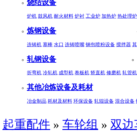
烧结设备
炉机
鼓风机
耐火材料
炉衬
工业炉
加热炉
热处理炉
炼钢设备
连铸机
塞棒
水口
连铸喷嘴
钢包喷粉设备
搅拌器
其
轧钢设备
折弯机
冷轧机
成型机
卷板机
矫直机
修磨机
轧管机
其他冶炼设备及耗材
冶金制品
耗材及材料
环保设备
轧辊设备
混合设备
起重配件
»
车轮组
»
双边