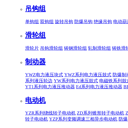
吊钩组
单钩组
双钩组
旋转吊钩
防爆吊钩
绝缘吊钩
电动葫
滑轮组
滑轮片
吊钩滑轮组
铸钢滑轮组
轧制滑轮组
铸铁滑
制动器
YWZ电力液压块式
YWZ系列电力液压鼓式
防爆制
系列液压轮边
YW系列电力液压鼓式
电磁铁系列鼓
YT1系列电力液压推动器
Ed系列电力液压推动器
B
电动机
YZR系列绕线转子电动机
ZD系列锥形转子电动机
转子电动机
YZP系列变频调速三相异步电动机
防爆