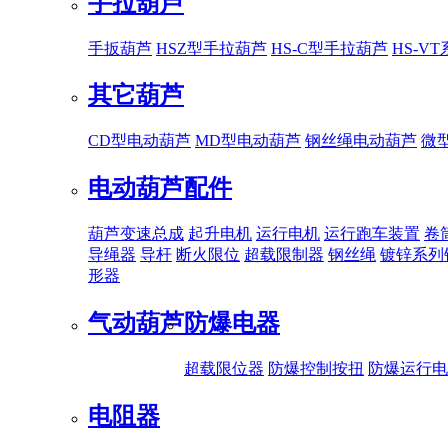
手拉葫芦
手扳葫芦
HSZ型手拉葫芦
HS-C型手拉葫芦
HS-V
其它葫芦
CD型电动葫芦
MD型电动葫芦
钢丝绳电动葫芦
微
电动葫芦配件
葫芦变速总成
起升电机
运行电机
运行跑车装置
卷
导绳器
导杆
断火限位
超载限制器
钢丝绳
镀锌系列
形器
气动葫芦
防爆电器
超载限位器
防爆控制按扭
防爆运行电
电阻器