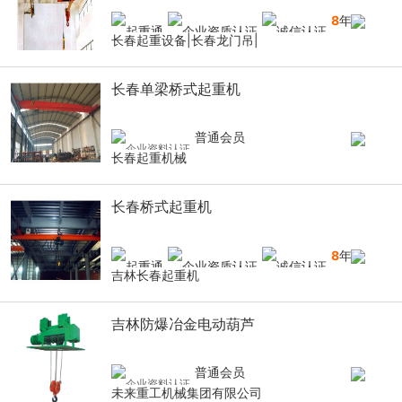
8
年
长春起重设备|长春龙门吊|
长春单梁桥式起重机
普通会员
长春起重机械
长春桥式起重机
8
年
吉林长春起重机
吉林防爆冶金电动葫芦
普通会员
未来重工机械集团有限公司