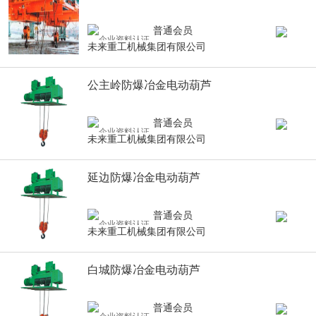
普通会员
未来重工机械集团有限公司
公主岭防爆冶金电动葫芦
普通会员
未来重工机械集团有限公司
延边防爆冶金电动葫芦
普通会员
未来重工机械集团有限公司
白城防爆冶金电动葫芦
普通会员