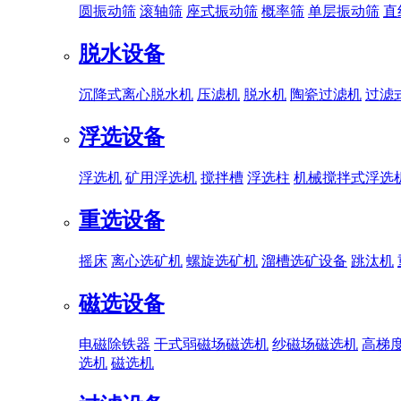
圆振动筛
滚轴筛
座式振动筛
概率筛
单层振动筛
直
脱水设备
沉降式离心脱水机
压滤机
脱水机
陶瓷过滤机
过滤
浮选设备
浮选机
矿用浮选机
搅拌槽
浮选柱
机械搅拌式浮选
重选设备
摇床
离心选矿机
螺旋选矿机
溜槽选矿设备
跳汰机
磁选设备
电磁除铁器
干式弱磁场磁选机
纱磁场磁选机
高梯
选机
磁选机