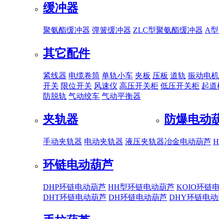
缓冲器
聚氨酯缓冲器
弹簧缓冲器
ZLC型聚氨酯缓冲器
A
其它配件
紧线器
电缆卷筒
单轨小车
夹板
压板
道轨
振动电机
开关
限位开关
风速仪
高压开关柜
低压开关柜
起道
防脱轨
气动绞车
气动平衡器
夹轨器
防爆电动
手动夹轨器
电动夹轨器
液压夹轨器
冶金电动葫芦
环链电动葫芦
DHP环链电动葫芦
HH型环链电动葫芦
KOIO环链
DHT环链电动葫芦
DH环链电动葫芦
DHY环链电