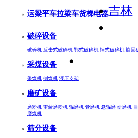
吉林
运梁平车
拉梁车
货梯电器
破碎设备
破碎机
反击式破碎机
鄂式破碎机
锤式破碎机
旋回
采煤设备
采煤机
刨煤机
液压支架
磨矿设备
磨粉机
雷蒙磨粉机
辊磨机
管磨机
悬辊磨
研磨机
自
磨煤机
筛分设备