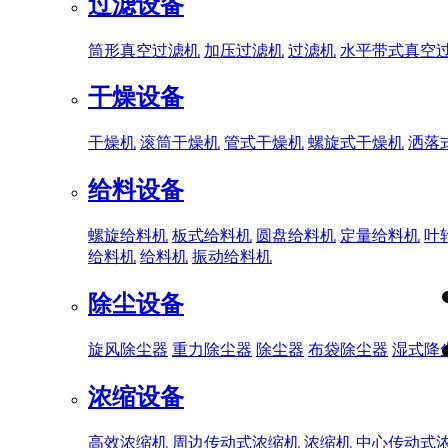
过滤设备
筒形真空过滤机
加压过滤机
过滤机
水平带式真空
干燥设备
干燥机
滚筒干燥机
管式干燥机
螺旋式干燥机
洒落
给料设备
螺旋给料机
板式给料机
圆盘给料机
定量给料机
叶
给料机
给料机
振动给料机
除尘设备
旋风除尘器
重力除尘器
除尘器
布袋除尘器
湿式降
浓缩设备
高效浓缩机
周边传动式浓缩机
浓缩机
中心传动式