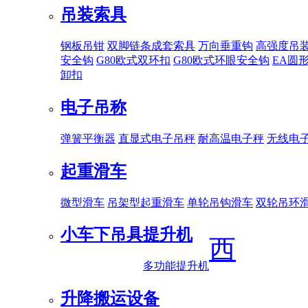
吊装索具
钢板吊钳
双脚链条成套索具
万向垂重钩
高强度吊
安全钩
G80欧式双环扣
G80欧式环眼安全钩
EA圆
卸扣
电子吊称
弹簧平衡器
直显式电子吊秤
耐高温电子秤
无线电
起重滑车
微型滑车
吊架型起重滑车
单轮吊钩滑车
双轮吊环
小车下吊具
提升机
西
多功能提升机
升降搬运设备