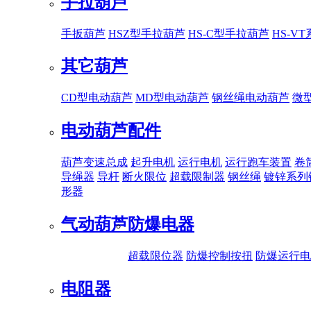
手拉葫芦
手扳葫芦
HSZ型手拉葫芦
HS-C型手拉葫芦
HS-V
其它葫芦
CD型电动葫芦
MD型电动葫芦
钢丝绳电动葫芦
微
电动葫芦配件
葫芦变速总成
起升电机
运行电机
运行跑车装置
卷
导绳器
导杆
断火限位
超载限制器
钢丝绳
镀锌系列
形器
气动葫芦
防爆电器
超载限位器
防爆控制按扭
防爆运行电
电阻器