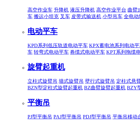
高空作业车
升降机
液压升降机
高空作业平台
曲臂
车
搬运小坦克
叉车
皮带式输送机
小型吊车
全电动
电动平车
KPD系列低压轨道电动平车
KPX蓄电池系列电动平
车
转弯式电动平车
卷缆式电动平车
KPT系列拖缆
旋臂起重机
立柱式旋臂吊
墙式旋臂吊
壁行式旋臂吊
定柱式悬
BZN型定柱式旋臂起重机
BZ曲臂旋臂起重机
BZ
平衡吊
PJ型平衡吊
PAJ型平衡吊
PDJ型平衡吊
平衡吊移动