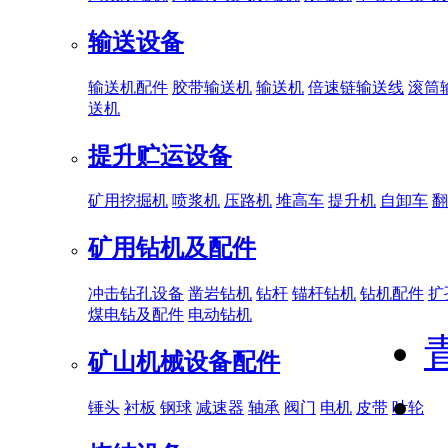
输送设备
输送机配件
胶带输送机
输送机
倍速链输送线
滚筒
送机
提升贮运设备
矿用挖掘机
喷浆机
压路机
堆高车
提升机
自卸车
翻
矿用钻机及配件
冲击钻孔设备
凿岩钻机
钻杆
锚杆钻机
钻机配件
扩
煤电钻及配件
电动钻机
矿山机械设备配件
锤头
衬板
钢球
减速器
轴承
阀门
电机
皮带
叶轮