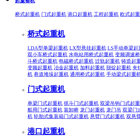
起重整机
桥式起重机
门式起重机
港口起重机
工程起重机
欧式起重
桥式起重机
LDA型单梁起重机
LX型悬挂起重机
LS手动单梁起
双小车桥式起重机
水电站用桥式起重机
变频调速桥
斗桥式起重机
电磁桥式起重机
过轨起重机
铸造起
变频起重机
冶金起重机
加料起重机
脱锭起重机
夹
机
巷道堆垛起重机
通用桥式起重机
手动梁式起重
门式起重机
单梁门式起重机
抓斗门式起重机
双梁吊钩门式起重
船用门式起重机
装卸桥
龙门起重机
龙门吊
双梁门
机
轮胎式集装箱门式起重机
悬臂门式起重机
双悬
港口起重机