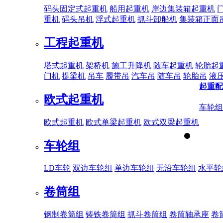
码头固定式起重机
船用起重机
岸边集装箱起重机
重机
码头吊机
浮式起重机
抓斗卸船机
集装箱正面
工程起重机
塔式起重机
架桥机
施工升降机
随车起重机
轮胎起
门机
提梁机
吊车
履带吊
汽车吊
随车吊
轮胎吊
液
起重配
欧式起重机
车轮组
欧式起重机
欧式单梁起重机
欧式双梁起重机
车轮组
LD车轮
双边车轮组
单边车轮组
无沿车轮组
水平轮
卷筒组
钢制卷筒组
铸铁卷筒组
抓斗卷筒组
卷筒轴承座
卷