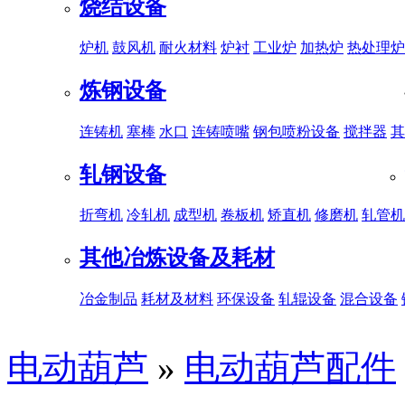
烧结设备
炉机
鼓风机
耐火材料
炉衬
工业炉
加热炉
热处理炉
炼钢设备
连铸机
塞棒
水口
连铸喷嘴
钢包喷粉设备
搅拌器
其
轧钢设备
折弯机
冷轧机
成型机
卷板机
矫直机
修磨机
轧管机
其他冶炼设备及耗材
冶金制品
耗材及材料
环保设备
轧辊设备
混合设备
电动葫芦
»
电动葫芦配件