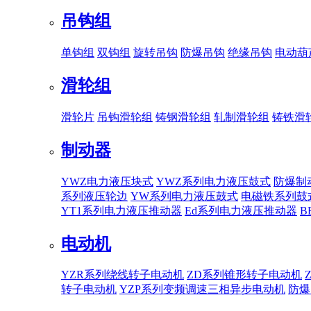
吊钩组
单钩组
双钩组
旋转吊钩
防爆吊钩
绝缘吊钩
电动葫
滑轮组
滑轮片
吊钩滑轮组
铸钢滑轮组
轧制滑轮组
铸铁滑
制动器
YWZ电力液压块式
YWZ系列电力液压鼓式
防爆制
系列液压轮边
YW系列电力液压鼓式
电磁铁系列鼓
YT1系列电力液压推动器
Ed系列电力液压推动器
B
电动机
YZR系列绕线转子电动机
ZD系列锥形转子电动机
转子电动机
YZP系列变频调速三相异步电动机
防爆