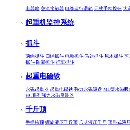
电器箱
交流接触器
电缆运行滑轮
无线手柄按钮
大
起重机监控系统
抓斗
两绳抓斗
四绳抓斗
电动抓斗
马达抓斗
原木抓斗
剪
抓斗
防漏抓斗
行车抓斗
起重电磁铁
永磁起重器
起重电磁铁
强力永磁吸盘
ML型永磁吸
HC系列强力永磁吊装器
千斤顶
手摇挎顶
螺旋液压千斤顶
爪式液压千斤
顶卧式液