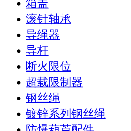
箱盖
滚针轴承
导绳器
导杆
断火限位
超载限制器
钢丝绳
镀锌系列钢丝绳
防爆葫芦配件