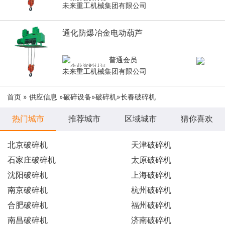
未来重工机械集团有限公司
通化防爆冶金电动葫芦
普通会员
未来重工机械集团有限公司
首页
»
供应信息
»
破碎设备
»
破碎机
»长春破碎机
热门城市
推荐城市
区域城市
猜你喜欢
北京破碎机
天津破碎机
石家庄破碎机
太原破碎机
沈阳破碎机
上海破碎机
南京破碎机
杭州破碎机
合肥破碎机
福州破碎机
南昌破碎机
济南破碎机