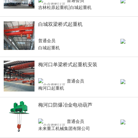
普通会员
吉林松原起重机|白城起重机
白城双梁桥式起重机
普通会员
白城起重机
梅河口单梁桥式起重机安装
普通会员
梅河口起重机
梅河口防爆冶金电动葫芦
普通会员
未来重工机械集团有限公司