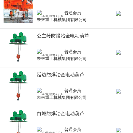
普通会员
未来重工机械集团有限公司
公主岭防爆冶金电动葫芦
普通会员
未来重工机械集团有限公司
延边防爆冶金电动葫芦
普通会员
未来重工机械集团有限公司
白城防爆冶金电动葫芦
普通会员