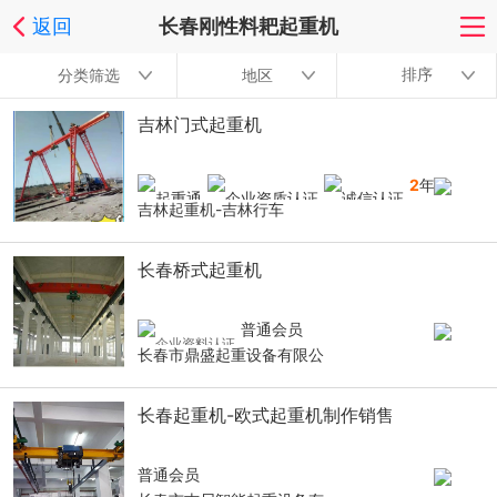
返回
长春刚性料耙起重机
排序
分类筛选
地区
吉林门式起重机
2
年
吉林起重机-吉林行车
长春桥式起重机
普通会员
长春市鼎盛起重设备有限公
长春起重机-欧式起重机制作销售
普通会员