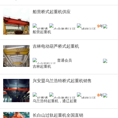
船营桥式起重机供应
9
年
船营起重机
吉林电动葫芦桥式起重机
普通会员
吉林起重机
兴安盟乌兰浩特桥式起重机销售
8
年
乌兰浩特起重机，通辽起重
长白山过轨起重机全国直销