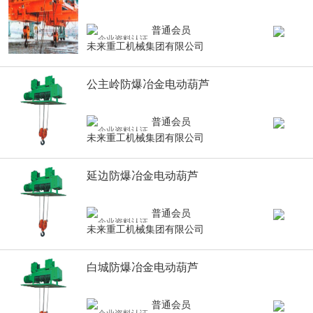
普通会员
未来重工机械集团有限公司
公主岭防爆冶金电动葫芦
普通会员
未来重工机械集团有限公司
延边防爆冶金电动葫芦
普通会员
未来重工机械集团有限公司
白城防爆冶金电动葫芦
普通会员