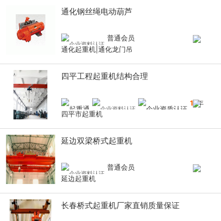
通化钢丝绳电动葫芦
普通会员
通化起重机|通化龙门吊
四平工程起重机结构合理
11
年
四平市起重机
延边双梁桥式起重机
普通会员
延边起重机
长春桥式起重机厂家直销质量保证