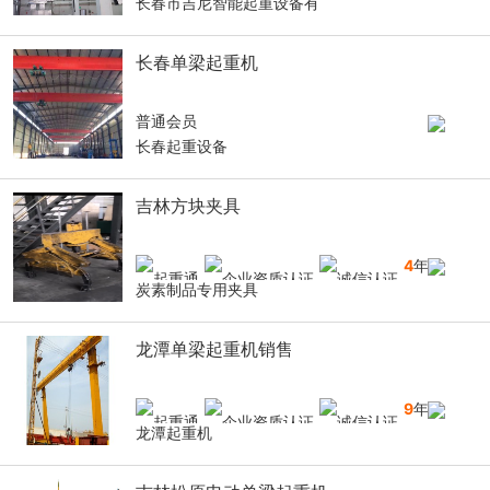
长春市吉尼智能起重设备有
长春单梁起重机
普通会员
长春起重设备
吉林方块夹具
4
年
炭素制品专用夹具
龙潭单梁起重机销售
9
年
龙潭起重机