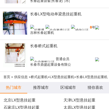
长春起重设备|长春龙门吊|
长春LX型电动单梁悬挂起重机
8
年
吉林长春起重机
长春桥式起重机
普通会员
长春市鼎盛起重设备有限公
首页
»
供应信息
»
桥式起重机
»
LX型悬挂起重机
»长春LX型悬挂起重机
热门城市
推荐城市
区域城市
猜你喜欢
北京LX型悬挂起重
天津LX型悬挂起重
石家庄LX型悬挂起重
太原LX型悬挂起重