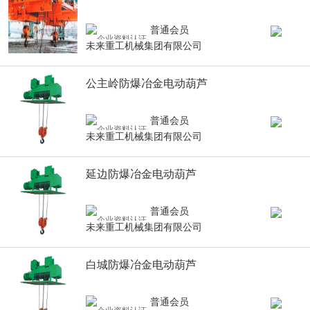
普通会员
未来重工机械集团有限公司
公主岭防爆冶金电动葫芦
普通会员
未来重工机械集团有限公司
延边防爆冶金电动葫芦
普通会员
未来重工机械集团有限公司
白城防爆冶金电动葫芦
普通会员