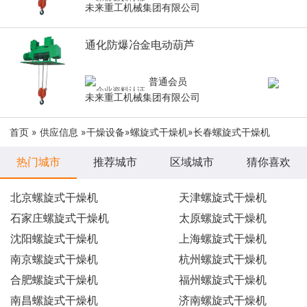
未来重工机械集团有限公司
通化防爆冶金电动葫芦
普通会员
未来重工机械集团有限公司
首页
»
供应信息
»
干燥设备
»
螺旋式干燥机
»长春螺旋式干燥机
热门城市
推荐城市
区域城市
猜你喜欢
北京螺旋式干燥机
天津螺旋式干燥机
石家庄螺旋式干燥机
太原螺旋式干燥机
沈阳螺旋式干燥机
上海螺旋式干燥机
南京螺旋式干燥机
杭州螺旋式干燥机
合肥螺旋式干燥机
福州螺旋式干燥机
南昌螺旋式干燥机
济南螺旋式干燥机