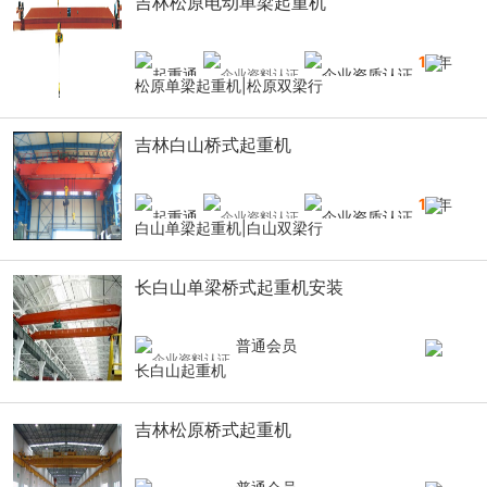
吉林松原电动单梁起重机
10
年
松原单梁起重机|松原双梁行
吉林白山桥式起重机
10
年
白山单梁起重机|白山双梁行
长白山单梁桥式起重机安装
普通会员
长白山起重机
吉林松原桥式起重机