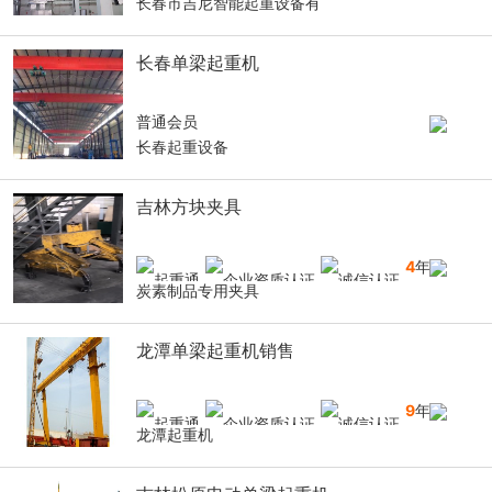
长春市吉尼智能起重设备有
长春单梁起重机
普通会员
长春起重设备
吉林方块夹具
4
年
炭素制品专用夹具
龙潭单梁起重机销售
9
年
龙潭起重机