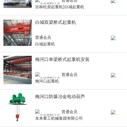
普通会员
吉林松原起重机|白城起重机
白城双梁桥式起重机
普通会员
白城起重机
梅河口单梁桥式起重机安装
普通会员
梅河口起重机
梅河口防爆冶金电动葫芦
普通会员
未来重工机械集团有限公司