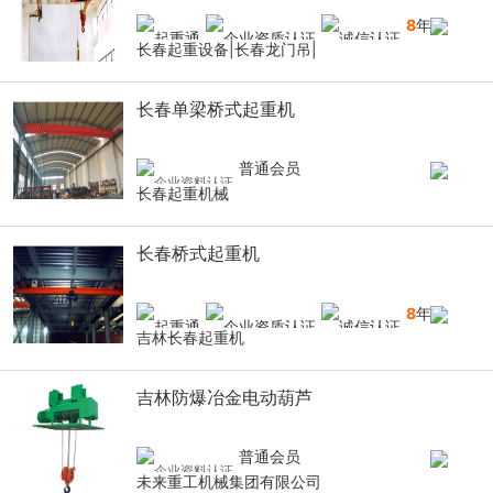
8
年
长春起重设备|长春龙门吊|
长春单梁桥式起重机
普通会员
长春起重机械
长春桥式起重机
8
年
吉林长春起重机
吉林防爆冶金电动葫芦
普通会员
未来重工机械集团有限公司