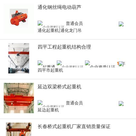
通化钢丝绳电动葫芦
普通会员
通化起重机|通化龙门吊
四平工程起重机结构合理
11
年
四平市起重机
延边双梁桥式起重机
普通会员
延边起重机
长春桥式起重机厂家直销质量保证