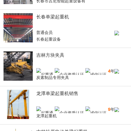
长春市吉尼智能起重设备有
长春单梁起重机
普通会员
长春起重设备
吉林方块夹具
4
年
炭素制品专用夹具
龙潭单梁起重机销售
9
年
龙潭起重机