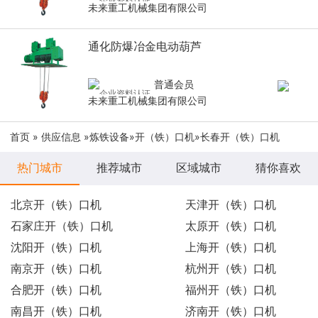
未来重工机械集团有限公司
通化防爆冶金电动葫芦
普通会员
未来重工机械集团有限公司
首页
»
供应信息
»
炼铁设备
»
开（铁）口机
»长春开（铁）口机
热门城市
推荐城市
区域城市
猜你喜欢
北京开（铁）口机
天津开（铁）口机
石家庄开（铁）口机
太原开（铁）口机
沈阳开（铁）口机
上海开（铁）口机
南京开（铁）口机
杭州开（铁）口机
合肥开（铁）口机
福州开（铁）口机
南昌开（铁）口机
济南开（铁）口机