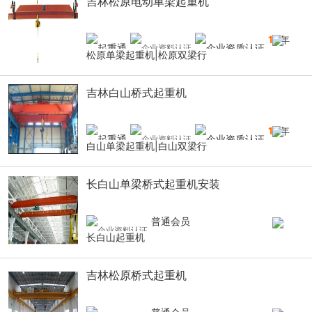
吉林松原电动单梁起重机
10
年
松原单梁起重机|松原双梁行
吉林白山桥式起重机
10
年
白山单梁起重机|白山双梁行
长白山单梁桥式起重机安装
普通会员
长白山起重机
吉林松原桥式起重机