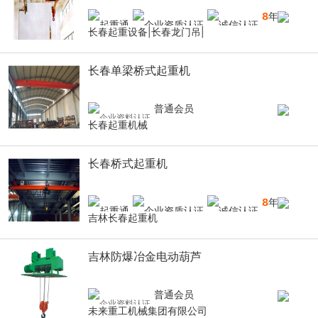
8
年
长春起重设备|长春龙门吊|
长春单梁桥式起重机
普通会员
长春起重机械
长春桥式起重机
8
年
吉林长春起重机
吉林防爆冶金电动葫芦
普通会员
未来重工机械集团有限公司