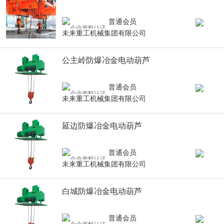
普通会员
未来重工机械集团有限公司
公主岭防爆冶金电动葫芦
普通会员
未来重工机械集团有限公司
延边防爆冶金电动葫芦
普通会员
未来重工机械集团有限公司
白城防爆冶金电动葫芦
普通会员