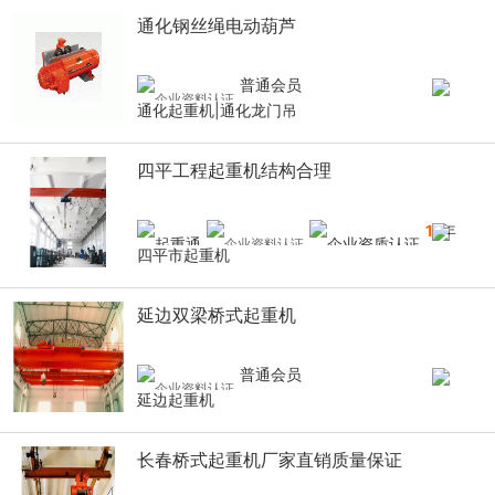
通化钢丝绳电动葫芦
普通会员
通化起重机|通化龙门吊
四平工程起重机结构合理
11
年
四平市起重机
延边双梁桥式起重机
普通会员
延边起重机
长春桥式起重机厂家直销质量保证